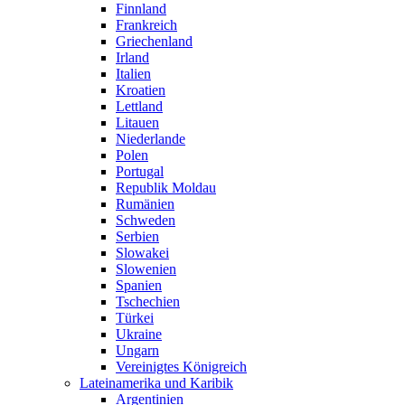
Finnland
Frankreich
Griechenland
Irland
Italien
Kroatien
Lettland
Litauen
Niederlande
Polen
Portugal
Republik Moldau
Rumänien
Schweden
Serbien
Slowakei
Slowenien
Spanien
Tschechien
Türkei
Ukraine
Ungarn
Vereinigtes Königreich
Lateinamerika und Karibik
Argentinien