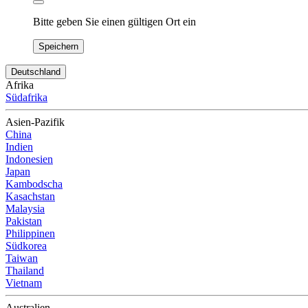
Bitte geben Sie einen gültigen Ort ein
Speichern
Deutschland
Afrika
Südafrika
Asien-Pazifik
China
Indien
Indonesien
Japan
Kambodscha
Kasachstan
Malaysia
Pakistan
Philippinen
Südkorea
Taiwan
Thailand
Vietnam
Australien