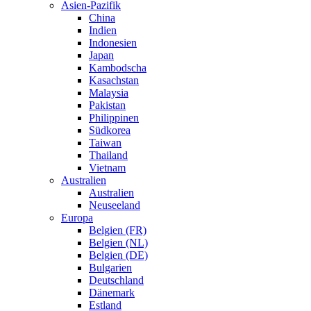
Asien-Pazifik
China
Indien
Indonesien
Japan
Kambodscha
Kasachstan
Malaysia
Pakistan
Philippinen
Südkorea
Taiwan
Thailand
Vietnam
Australien
Australien
Neuseeland
Europa
Belgien (FR)
Belgien (NL)
Belgien (DE)
Bulgarien
Deutschland
Dänemark
Estland