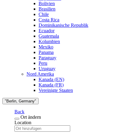
Bolivien
Brasilien
Chile
Costa Rica
Dominikanische Republik
Ecuador
Guatemala
Kolumbien
Mexiko
Panama
Paraguay
Peru
Uruguay
Nord Amerika
Kanada (EN)
Kanada (FR)
Vereinigte Staaten
"Berlin, Germany"
Back
Ort ändern
Location