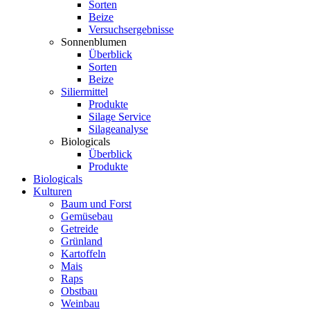
Sorten
Beize
Versuchsergebnisse
Sonnenblumen
Überblick
Sorten
Beize
Siliermittel
Produkte
Silage Service
Silageanalyse
Biologicals
Überblick
Produkte
Biologicals
Kulturen
Baum und Forst
Gemüsebau
Getreide
Grünland
Kartoffeln
Mais
Raps
Obstbau
Weinbau