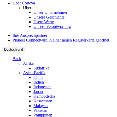
Über Corteva
Über uns
Unser Unternehmen
Unsere Geschichte
Usere Werte
Unsere Verantwortung
Ihre Ansprechpartner
Pioneer Connect
wird in einer neuen Registerkarte geöffnet
Deutschland
Back
Afrika
Südafrika
Asien-Pazifik
China
Indien
Indonesien
Japan
Kambodscha
Kasachstan
Malaysia
Pakistan
Philippinen