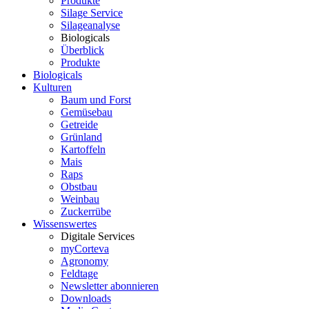
Produkte
Silage Service
Silageanalyse
Biologicals
Überblick
Produkte
Biologicals
Kulturen
Baum und Forst
Gemüsebau
Getreide
Grünland
Kartoffeln
Mais
Raps
Obstbau
Weinbau
Zuckerrübe
Wissenswertes
Digitale Services
myCorteva
Agronomy
Feldtage
Newsletter abonnieren
Downloads