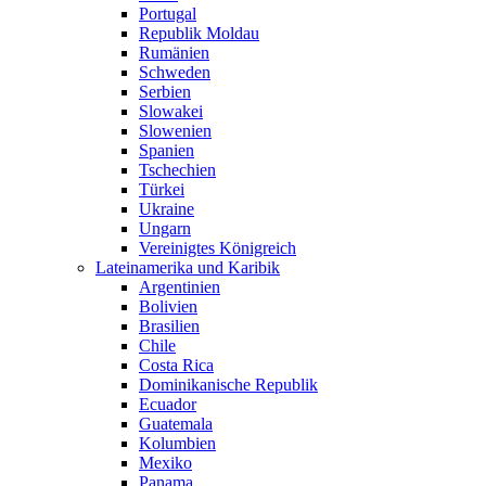
Portugal
Republik Moldau
Rumänien
Schweden
Serbien
Slowakei
Slowenien
Spanien
Tschechien
Türkei
Ukraine
Ungarn
Vereinigtes Königreich
Lateinamerika und Karibik
Argentinien
Bolivien
Brasilien
Chile
Costa Rica
Dominikanische Republik
Ecuador
Guatemala
Kolumbien
Mexiko
Panama