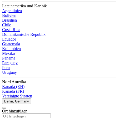
Lateinamerika und Karibik
Argentinien
Bolivien
Brasilien
Chile
Costa Rica
Dominikanische Republik
Ecuador
Guatemala
Kolumbien
Mexiko
Panama
Paraguay
Peru
Uruguay
Nord Amerika
Kanada (EN)
Kanada (FR)
Vereinigte Staaten
Berlin, Germany
Ort hinzufügen