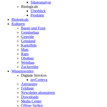
Silageanalyse
Biologicals
Überblick
Produkte
Biologicals
Kulturen
Baum und Forst
Gemüsebau
Getreide
Grünland
Kartoffeln
Mais
Raps
Obstbau
Weinbau
Zuckerrübe
Wissenswertes
Digitale Services
myCorteva
Agronomy
Feldtage
Newsletter abonnieren
Downloads
Media Center
Offene Stellen