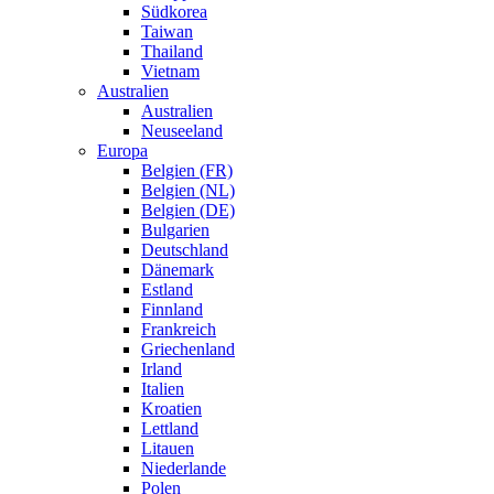
Südkorea
Taiwan
Thailand
Vietnam
Australien
Australien
Neuseeland
Europa
Belgien (FR)
Belgien (NL)
Belgien (DE)
Bulgarien
Deutschland
Dänemark
Estland
Finnland
Frankreich
Griechenland
Irland
Italien
Kroatien
Lettland
Litauen
Niederlande
Polen