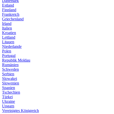
Dänemark
Estland
Finnland
Frankreich
Griechenland
Irland
Italien
Kroatien
Lettland
Litauen
Niederlande
Polen
Portugal
Republik Moldau
Rumänien
Schweden
Serbien
Slowakei
Slowenien
Spanien
Tschechien
Türkei
Ukraine
Ungarn
Vereinigtes Königreich