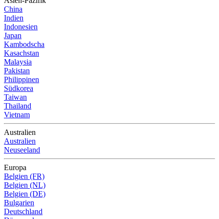
Asien-Pazifik
China
Indien
Indonesien
Japan
Kambodscha
Kasachstan
Malaysia
Pakistan
Philippinen
Südkorea
Taiwan
Thailand
Vietnam
Australien
Australien
Neuseeland
Europa
Belgien (FR)
Belgien (NL)
Belgien (DE)
Bulgarien
Deutschland