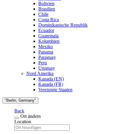
Bolivien
Brasilien
Chile
Costa Rica
Dominikanische Republik
Ecuador
Guatemala
Kolumbien
Mexiko
Panama
Paraguay
Peru
Uruguay
Nord Amerika
Kanada (EN)
Kanada (FR)
Vereinigte Staaten
"Berlin, Germany"
Back
Ort ändern
Location