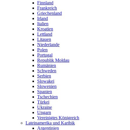
Finnland
Frankreich
Griechenland
Irland
Italien
Kroatien
Lettland
Litauen
Niederlande
Polen
Portugal
Republik Moldau
Rumänien
Schweden
Serbien
Slowakei
Slowenien
Spanien
Tschechien
Türkei
Ukraine
Ungarn
Vereinigtes Königreich
Lateinamerika und Karibik
Argentinien