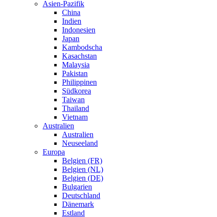
Asien-Pazifik
China
Indien
Indonesien
Japan
Kambodscha
Kasachstan
Malaysia
Pakistan
Philippinen
Südkorea
Taiwan
Thailand
Vietnam
Australien
Australien
Neuseeland
Europa
Belgien (FR)
Belgien (NL)
Belgien (DE)
Bulgarien
Deutschland
Dänemark
Estland