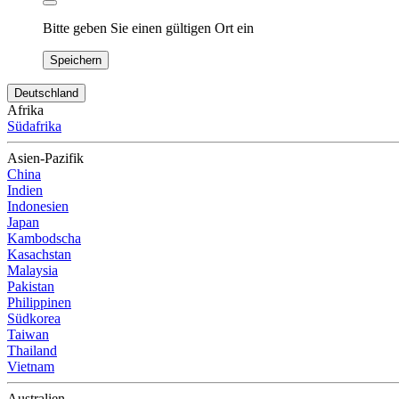
Bitte geben Sie einen gültigen Ort ein
Speichern
Deutschland
Afrika
Südafrika
Asien-Pazifik
China
Indien
Indonesien
Japan
Kambodscha
Kasachstan
Malaysia
Pakistan
Philippinen
Südkorea
Taiwan
Thailand
Vietnam
Australien