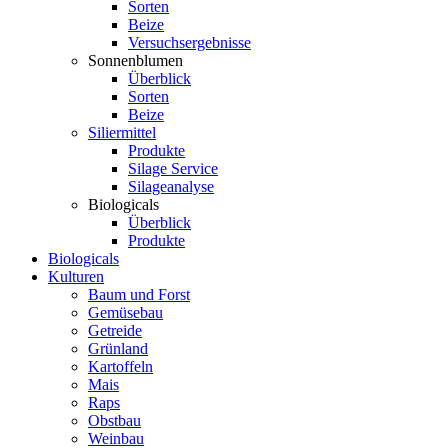
Sorten
Beize
Versuchsergebnisse
Sonnenblumen
Überblick
Sorten
Beize
Siliermittel
Produkte
Silage Service
Silageanalyse
Biologicals
Überblick
Produkte
Biologicals
Kulturen
Baum und Forst
Gemüsebau
Getreide
Grünland
Kartoffeln
Mais
Raps
Obstbau
Weinbau