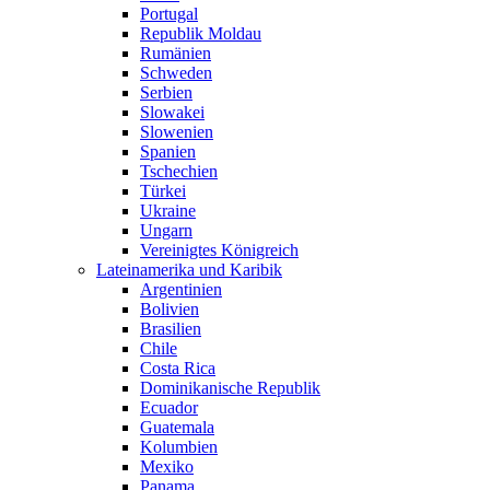
Portugal
Republik Moldau
Rumänien
Schweden
Serbien
Slowakei
Slowenien
Spanien
Tschechien
Türkei
Ukraine
Ungarn
Vereinigtes Königreich
Lateinamerika und Karibik
Argentinien
Bolivien
Brasilien
Chile
Costa Rica
Dominikanische Republik
Ecuador
Guatemala
Kolumbien
Mexiko
Panama