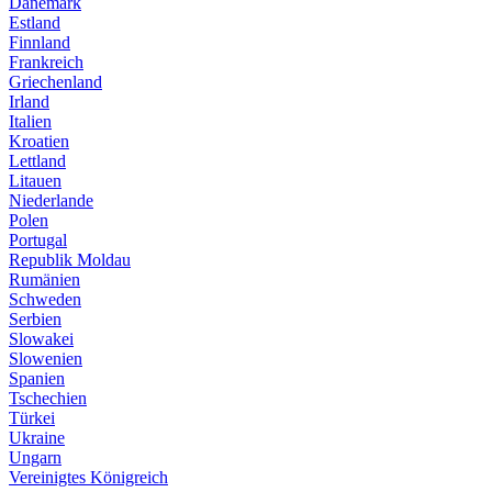
Dänemark
Estland
Finnland
Frankreich
Griechenland
Irland
Italien
Kroatien
Lettland
Litauen
Niederlande
Polen
Portugal
Republik Moldau
Rumänien
Schweden
Serbien
Slowakei
Slowenien
Spanien
Tschechien
Türkei
Ukraine
Ungarn
Vereinigtes Königreich