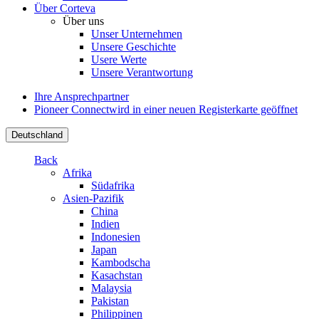
Über Corteva
Über uns
Unser Unternehmen
Unsere Geschichte
Usere Werte
Unsere Verantwortung
Ihre Ansprechpartner
Pioneer Connect
wird in einer neuen Registerkarte geöffnet
Deutschland
Back
Afrika
Südafrika
Asien-Pazifik
China
Indien
Indonesien
Japan
Kambodscha
Kasachstan
Malaysia
Pakistan
Philippinen