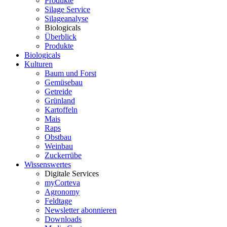
Produkte
Silage Service
Silageanalyse
Biologicals
Überblick
Produkte
Biologicals
Kulturen
Baum und Forst
Gemüsebau
Getreide
Grünland
Kartoffeln
Mais
Raps
Obstbau
Weinbau
Zuckerrübe
Wissenswertes
Digitale Services
myCorteva
Agronomy
Feldtage
Newsletter abonnieren
Downloads