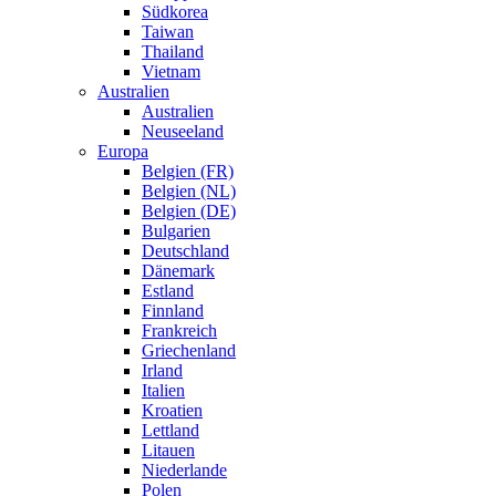
Südkorea
Taiwan
Thailand
Vietnam
Australien
Australien
Neuseeland
Europa
Belgien (FR)
Belgien (NL)
Belgien (DE)
Bulgarien
Deutschland
Dänemark
Estland
Finnland
Frankreich
Griechenland
Irland
Italien
Kroatien
Lettland
Litauen
Niederlande
Polen