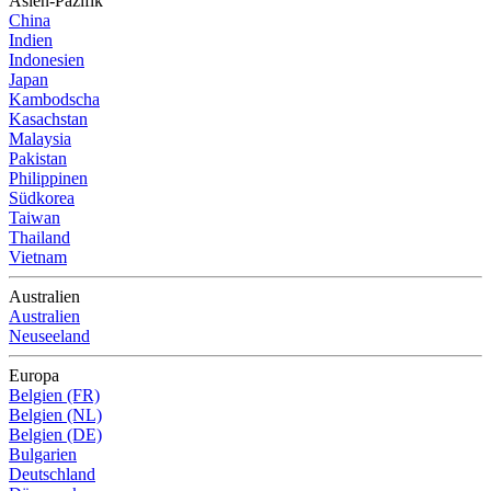
Asien-Pazifik
China
Indien
Indonesien
Japan
Kambodscha
Kasachstan
Malaysia
Pakistan
Philippinen
Südkorea
Taiwan
Thailand
Vietnam
Australien
Australien
Neuseeland
Europa
Belgien (FR)
Belgien (NL)
Belgien (DE)
Bulgarien
Deutschland