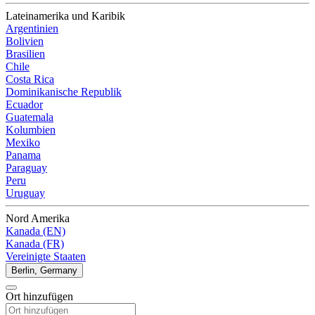
Lateinamerika und Karibik
Argentinien
Bolivien
Brasilien
Chile
Costa Rica
Dominikanische Republik
Ecuador
Guatemala
Kolumbien
Mexiko
Panama
Paraguay
Peru
Uruguay
Nord Amerika
Kanada (EN)
Kanada (FR)
Vereinigte Staaten
Berlin, Germany
Ort hinzufügen