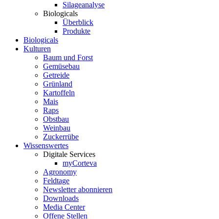
Silageanalyse
Biologicals
Überblick
Produkte
Biologicals
Kulturen
Baum und Forst
Gemüsebau
Getreide
Grünland
Kartoffeln
Mais
Raps
Obstbau
Weinbau
Zuckerrübe
Wissenswertes
Digitale Services
myCorteva
Agronomy
Feldtage
Newsletter abonnieren
Downloads
Media Center
Offene Stellen