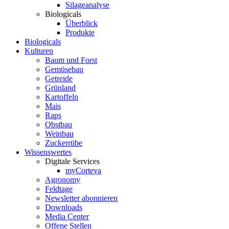
Silageanalyse
Biologicals
Überblick
Produkte
Biologicals
Kulturen
Baum und Forst
Gemüsebau
Getreide
Grünland
Kartoffeln
Mais
Raps
Obstbau
Weinbau
Zuckerrübe
Wissenswertes
Digitale Services
myCorteva
Agronomy
Feldtage
Newsletter abonnieren
Downloads
Media Center
Offene Stellen