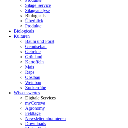
Produkte
Silage Service
Silageanalyse
Biologicals
Überblick
Produkte
Biologicals
Kulturen
Baum und Forst
Gemüsebau
Getreide
Grünland
Kartoffeln
Mais
Raps
Obstbau
Weinbau
Zuckerrübe
Wissenswertes
Digitale Services
myCorteva
Agronomy
Feldtage
Newsletter abonnieren
Downloads