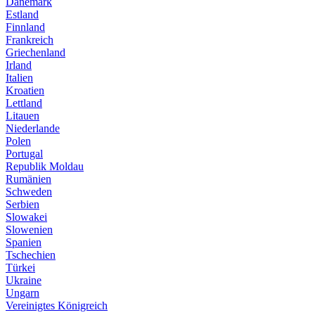
Dänemark
Estland
Finnland
Frankreich
Griechenland
Irland
Italien
Kroatien
Lettland
Litauen
Niederlande
Polen
Portugal
Republik Moldau
Rumänien
Schweden
Serbien
Slowakei
Slowenien
Spanien
Tschechien
Türkei
Ukraine
Ungarn
Vereinigtes Königreich