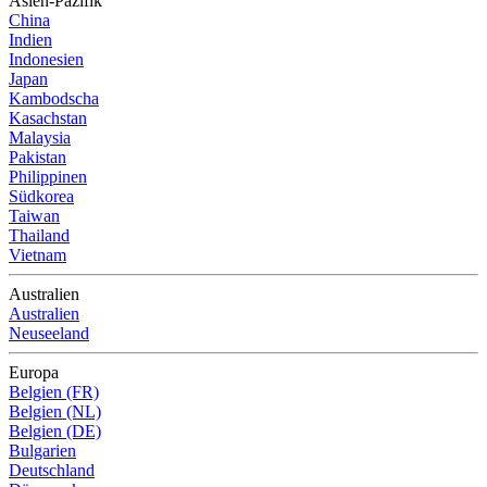
Asien-Pazifik
China
Indien
Indonesien
Japan
Kambodscha
Kasachstan
Malaysia
Pakistan
Philippinen
Südkorea
Taiwan
Thailand
Vietnam
Australien
Australien
Neuseeland
Europa
Belgien (FR)
Belgien (NL)
Belgien (DE)
Bulgarien
Deutschland