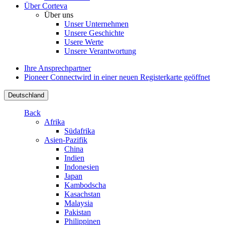
Über Corteva
Über uns
Unser Unternehmen
Unsere Geschichte
Usere Werte
Unsere Verantwortung
Ihre Ansprechpartner
Pioneer Connect
wird in einer neuen Registerkarte geöffnet
Deutschland
Back
Afrika
Südafrika
Asien-Pazifik
China
Indien
Indonesien
Japan
Kambodscha
Kasachstan
Malaysia
Pakistan
Philippinen