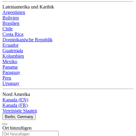
Lateinamerika und Karibik
Argentinien
Bolivien
Brasilien
Chile
Costa Rica
Dominikanische Republik
Ecuador
Guatemala
Kolumbien
Mexiko
Panama
Paraguay
Peru
Uruguay
Nord Amerika
Kanada (EN)
Kanada (FR)
Vereinigte Staaten
Berlin, Germany
Ort hinzufügen