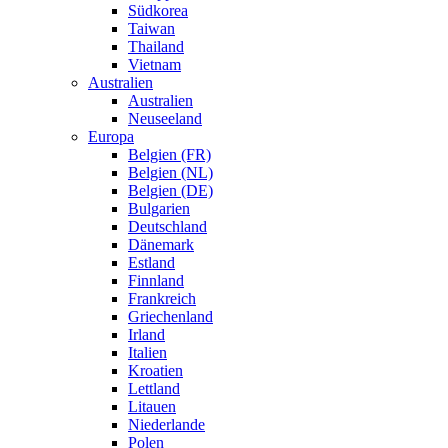
Südkorea
Taiwan
Thailand
Vietnam
Australien
Australien
Neuseeland
Europa
Belgien (FR)
Belgien (NL)
Belgien (DE)
Bulgarien
Deutschland
Dänemark
Estland
Finnland
Frankreich
Griechenland
Irland
Italien
Kroatien
Lettland
Litauen
Niederlande
Polen