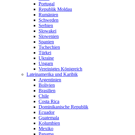
Portugal
Republik Moldau
Rumänien
Schweden
Serbien
Slowakei
Slowenien
Spanien
Tschechien
Türkei
Ukraine
Ungarn
Vereinigtes Königreich
Lateinamerika und Karibik
Argentinien
Bolivien
Brasilien
Chile
Costa Rica
Dominikanische Republik
Ecuador
Guatemala
Kolumbien
Mexiko
Panama