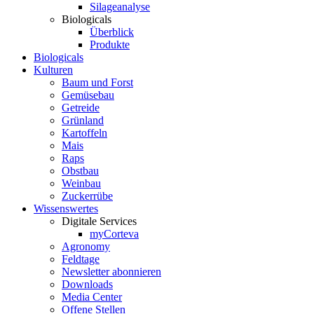
Silageanalyse
Biologicals
Überblick
Produkte
Biologicals
Kulturen
Baum und Forst
Gemüsebau
Getreide
Grünland
Kartoffeln
Mais
Raps
Obstbau
Weinbau
Zuckerrübe
Wissenswertes
Digitale Services
myCorteva
Agronomy
Feldtage
Newsletter abonnieren
Downloads
Media Center
Offene Stellen