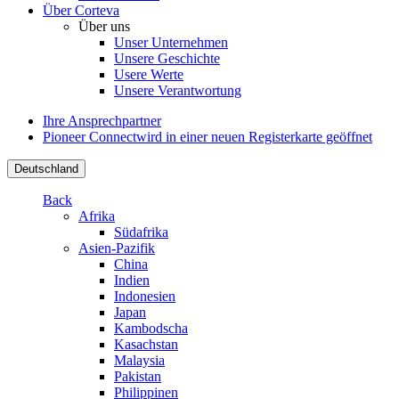
Über Corteva
Über uns
Unser Unternehmen
Unsere Geschichte
Usere Werte
Unsere Verantwortung
Ihre Ansprechpartner
Pioneer Connect
wird in einer neuen Registerkarte geöffnet
Deutschland
Back
Afrika
Südafrika
Asien-Pazifik
China
Indien
Indonesien
Japan
Kambodscha
Kasachstan
Malaysia
Pakistan
Philippinen