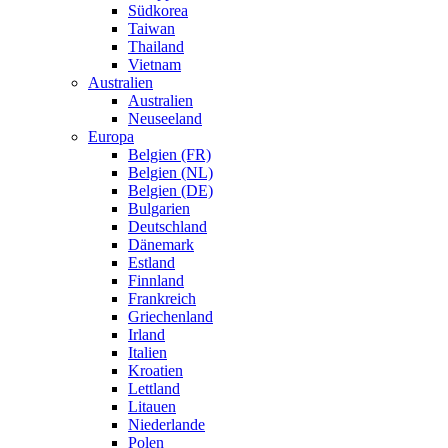
Südkorea
Taiwan
Thailand
Vietnam
Australien
Australien
Neuseeland
Europa
Belgien (FR)
Belgien (NL)
Belgien (DE)
Bulgarien
Deutschland
Dänemark
Estland
Finnland
Frankreich
Griechenland
Irland
Italien
Kroatien
Lettland
Litauen
Niederlande
Polen