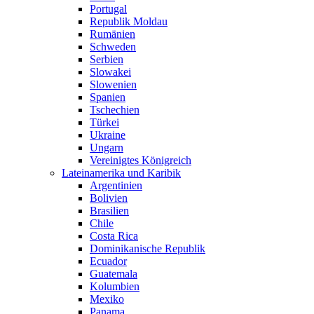
Portugal
Republik Moldau
Rumänien
Schweden
Serbien
Slowakei
Slowenien
Spanien
Tschechien
Türkei
Ukraine
Ungarn
Vereinigtes Königreich
Lateinamerika und Karibik
Argentinien
Bolivien
Brasilien
Chile
Costa Rica
Dominikanische Republik
Ecuador
Guatemala
Kolumbien
Mexiko
Panama