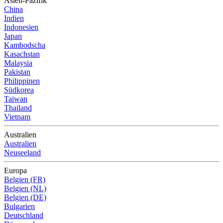
Asien-Pazifik
China
Indien
Indonesien
Japan
Kambodscha
Kasachstan
Malaysia
Pakistan
Philippinen
Südkorea
Taiwan
Thailand
Vietnam
Australien
Australien
Neuseeland
Europa
Belgien (FR)
Belgien (NL)
Belgien (DE)
Bulgarien
Deutschland