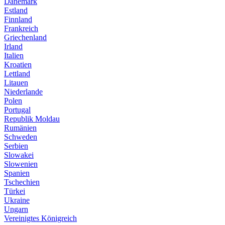
Dänemark
Estland
Finnland
Frankreich
Griechenland
Irland
Italien
Kroatien
Lettland
Litauen
Niederlande
Polen
Portugal
Republik Moldau
Rumänien
Schweden
Serbien
Slowakei
Slowenien
Spanien
Tschechien
Türkei
Ukraine
Ungarn
Vereinigtes Königreich