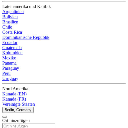
Lateinamerika und Karibik
Argentinien
Bolivien
Brasilien
Chile
Costa Rica
Dominikanische Republik
Ecuador
Guatemala
Kolumbien
Mexiko
Panama
Paraguay
Peru
Uruguay
Nord Amerika
Kanada (EN)
Kanada (FR)
Vereinigte Staaten
Berlin, Germany
Ort hinzufügen