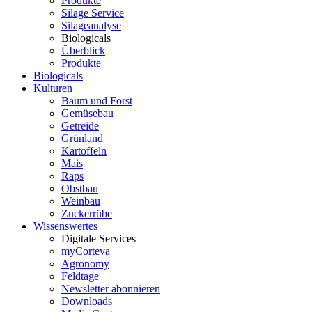
Produkte
Silage Service
Silageanalyse
Biologicals
Überblick
Produkte
Biologicals
Kulturen
Baum und Forst
Gemüsebau
Getreide
Grünland
Kartoffeln
Mais
Raps
Obstbau
Weinbau
Zuckerrübe
Wissenswertes
Digitale Services
myCorteva
Agronomy
Feldtage
Newsletter abonnieren
Downloads