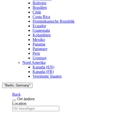
Bolivien
Brasilien
Chile
Costa Rica
Dominikanische Republik
Ecuador
Guatemala
Kolumbien
Mexiko
Panama
Paraguay
Peru
Uruguay
Nord Amerika
Kanada (EN)
Kanada (FR)
Vereinigte Staaten
"Berlin, Germany"
Back
Ort ändern
Location