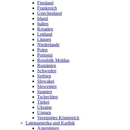
Finnland
Frankreich
Griechenland
Irland
Italien
Kroatien
Lettland
Litauen
Niederlande
Polen
Portugal
Republik Moldau
Rumänien
Schweden
Serbien
Slowakei
Slowenien
Spanien
Tschechien
Türkei
Ukraine
Ungarn
Vereinigtes Königreich
Lateinamerika und Karibik
Argentinien