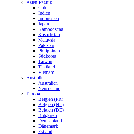
Asien-Pazifik
China
Indien
Indonesien
Japan
Kambodscha
Kasachstan
Malaysia
Pakistan
Philippinen
Südkorea
Taiwan
Thailand
Vietnam
Australien
Australien
Neuseeland
Europa
Belgien (FR)
Belgien (NL)
Belgien (DE)
Bulgarien
Deutschland
Dänemark
Estland