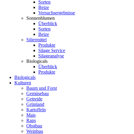
Sorten
Beize
Versuchsergebnisse
Sonnenblumen
Überblick
Sorten
Beize
Siliermittel
Produkte
Silage Service
Silageanalyse
Biologicals
Überblick
Produkte
Biologicals
Kulturen
Baum und Forst
Gemüsebau
Getreide
Grünland
Kartoffeln
Mais
Raps
Obstbau
Weinbau