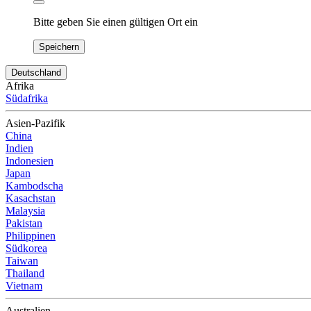
Bitte geben Sie einen gültigen Ort ein
Speichern
Deutschland
Afrika
Südafrika
Asien-Pazifik
China
Indien
Indonesien
Japan
Kambodscha
Kasachstan
Malaysia
Pakistan
Philippinen
Südkorea
Taiwan
Thailand
Vietnam
Australien