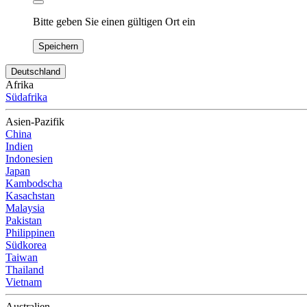
Bitte geben Sie einen gültigen Ort ein
Speichern
Deutschland
Afrika
Südafrika
Asien-Pazifik
China
Indien
Indonesien
Japan
Kambodscha
Kasachstan
Malaysia
Pakistan
Philippinen
Südkorea
Taiwan
Thailand
Vietnam
Australien