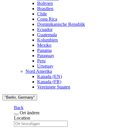
Bolivien
Brasilien
Chile
Costa Rica
Dominikanische Republik
Ecuador
Guatemala
Kolumbien
Mexiko
Panama
Paraguay
Peru
Uruguay
Nord Amerika
Kanada (EN)
Kanada (FR)
Vereinigte Staaten
"Berlin, Germany"
Back
Ort ändern
Location