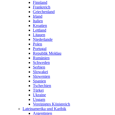
Finnland
Frankreich
Griechenland
Irland
Italien
Kroatien
Lettland
Litauen
Niederlande
Polen
Portugal
Republik Moldau
Rumänien
Schweden
Serbien
Slowakei
Slowenien
Spanien
Tschechien
Türkei
Ukraine
Ungarn
Vereinigtes Königreich
Lateinamerika und Karibik
Argentinien