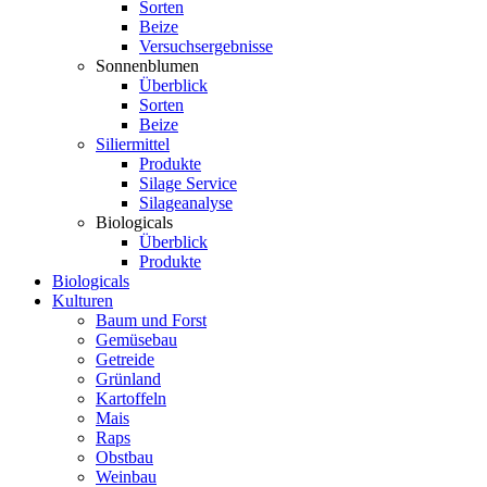
Sorten
Beize
Versuchsergebnisse
Sonnenblumen
Überblick
Sorten
Beize
Siliermittel
Produkte
Silage Service
Silageanalyse
Biologicals
Überblick
Produkte
Biologicals
Kulturen
Baum und Forst
Gemüsebau
Getreide
Grünland
Kartoffeln
Mais
Raps
Obstbau
Weinbau