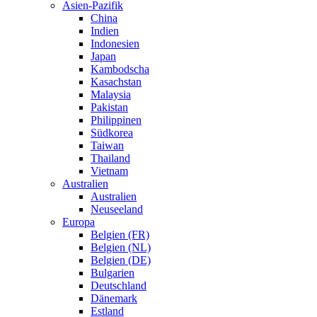
Asien-Pazifik
China
Indien
Indonesien
Japan
Kambodscha
Kasachstan
Malaysia
Pakistan
Philippinen
Südkorea
Taiwan
Thailand
Vietnam
Australien
Australien
Neuseeland
Europa
Belgien (FR)
Belgien (NL)
Belgien (DE)
Bulgarien
Deutschland
Dänemark
Estland