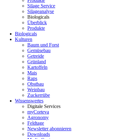
Produkte
Silage Service
Silageanalyse
Biologicals
Überblick
Produkte
Biologicals
Kulturen
Baum und Forst
Gemüsebau
Getreide
Grünland
Kartoffeln
Mais
Raps
Obstbau
Weinbau
Zuckerrübe
Wissenswertes
Digitale Services
myCorteva
Agronomy
Feldtage
Newsletter abonnieren
Downloads