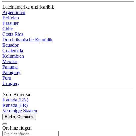
Lateinamerika und Karibik
Argentinien
Bolivien
Brasilien
Chile
Costa Rica
Dominikanische Republik
Ecuador
Guatemala
Kolumbien
Mexiko
Panama
Paraguay
Peru
Uruguay
Nord Amerika
Kanada (EN)
Kanada (FR)
Vereinigte Staaten
Berlin, Germany
Ort hinzufügen