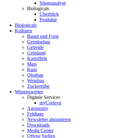
Silageanalyse
Biologicals
Überblick
Produkte
Biologicals
Kulturen
Baum und Forst
Gemüsebau
Getreide
Grünland
Kartoffeln
Mais
Raps
Obstbau
Weinbau
Zuckerrübe
Wissenswertes
Digitale Services
myCorteva
Agronomy
Feldtage
Newsletter abonnieren
Downloads
Media Center
Offene Stellen