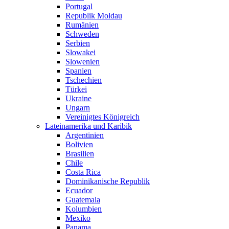
Portugal
Republik Moldau
Rumänien
Schweden
Serbien
Slowakei
Slowenien
Spanien
Tschechien
Türkei
Ukraine
Ungarn
Vereinigtes Königreich
Lateinamerika und Karibik
Argentinien
Bolivien
Brasilien
Chile
Costa Rica
Dominikanische Republik
Ecuador
Guatemala
Kolumbien
Mexiko
Panama