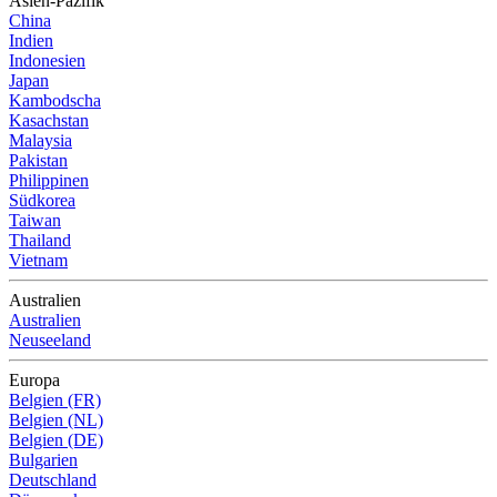
Asien-Pazifik
China
Indien
Indonesien
Japan
Kambodscha
Kasachstan
Malaysia
Pakistan
Philippinen
Südkorea
Taiwan
Thailand
Vietnam
Australien
Australien
Neuseeland
Europa
Belgien (FR)
Belgien (NL)
Belgien (DE)
Bulgarien
Deutschland