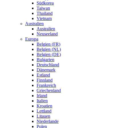
Südkorea
Taiwan
Thailand
Vietnam
Australien
Australien
Neuseeland
Europa
Belgien (FR)
Belgien (NL)
Belgien (DE)
Bulgarien
Deutschland
Dänemark
Estland
Finnland
Frankreich
Griechenland
Irland
Italien
Kroatien
Lettland
Litauen
Niederlande
Polen