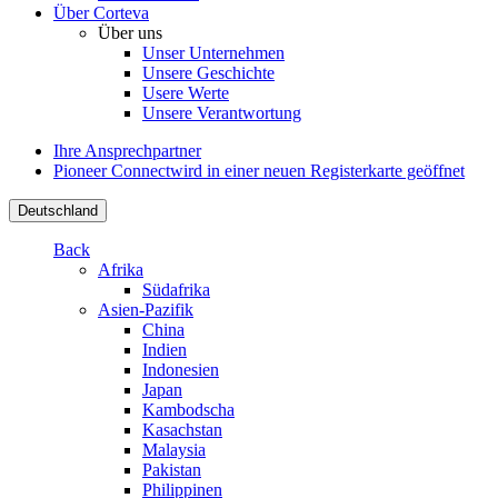
Über Corteva
Über uns
Unser Unternehmen
Unsere Geschichte
Usere Werte
Unsere Verantwortung
Ihre Ansprechpartner
Pioneer Connect
wird in einer neuen Registerkarte geöffnet
Deutschland
Back
Afrika
Südafrika
Asien-Pazifik
China
Indien
Indonesien
Japan
Kambodscha
Kasachstan
Malaysia
Pakistan
Philippinen