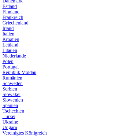
Dänemark
Estland
Finnland
Frankreich
Griechenland
Irland
Italien
Kroatien
Lettland
Litauen
Niederlande
Polen
Portugal
Republik Moldau
Rumänien
Schweden
Serbien
Slowakei
Slowenien
Spanien
Tschechien
Türkei
Ukraine
Ungarn
Vereinigtes Königreich