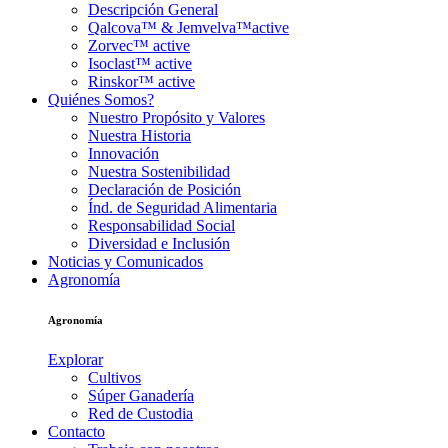
Descripción General
Qalcova™ & Jemvelva™active
Zorvec™ active
Isoclast™ active
Rinskor™ active
Quiénes Somos?
Nuestro Propósito y Valores
Nuestra Historia
Innovación
Nuestra Sostenibilidad
Declaración de Posición
Índ. de Seguridad Alimentaria
Responsabilidad Social
Diversidad e Inclusión
Noticias y Comunicados
Agronomía
Agronomía
Explorar
Cultivos
Súper Ganadería
Red de Custodia
Contacto