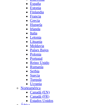
España
Estonia
Finlandia
Francia
Grecia
Hungría
Irlanda
Italia
Letonia
Lituania
Moldavia
Países Bajos
Polonia
Portugal
Reino Unido
Rumanía
Serbia
Suecia
Turquía
Ucrania
Norteamérica
Canadá (EN)
Canadá (FR)
Estados Unidos
África