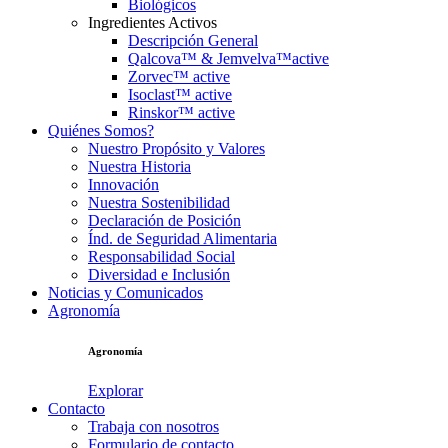
Biológicos
Ingredientes Activos
Descripción General
Qalcova™ & Jemvelva™active
Zorvec™ active
Isoclast™ active
Rinskor™ active
Quiénes Somos?
Nuestro Propósito y Valores
Nuestra Historia
Innovación
Nuestra Sostenibilidad
Declaración de Posición
Índ. de Seguridad Alimentaria
Responsabilidad Social
Diversidad e Inclusión
Noticias y Comunicados
Agronomía
Agronomía
Explorar
Contacto
Trabaja con nosotros
Formulario de contacto