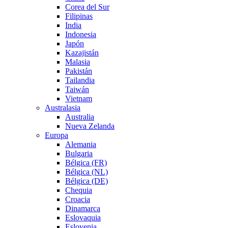
Corea del Sur
Filipinas
India
Indonesia
Japón
Kazajistán
Malasia
Pakistán
Tailandia
Taiwán
Vietnam
Australasia
Australia
Nueva Zelanda
Europa
Alemania
Bulgaria
Bélgica (FR)
Bélgica (NL)
Bélgica (DE)
Chequia
Croacia
Dinamarca
Eslovaquia
Eslovenia