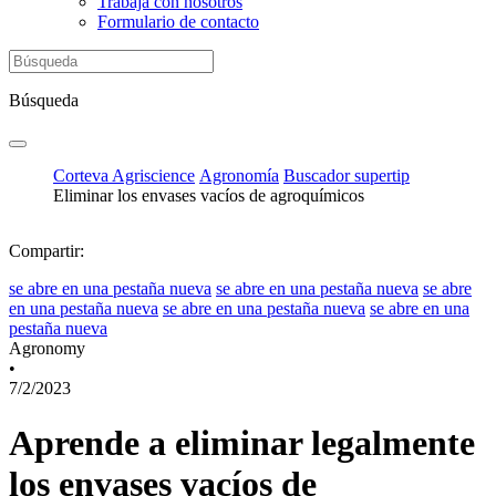
Trabaja con nosotros
Formulario de contacto
Búsqueda
Corteva Agriscience
Agronomía
Buscador supertip
Eliminar los envases vacíos de agroquímicos
Compartir:
se abre en una pestaña nueva
se abre en una pestaña nueva
se abre
en una pestaña nueva
se abre en una pestaña nueva
se abre en una
pestaña nueva
Agronomy
•
7/2/2023
Aprende a eliminar legalmente
los envases vacíos de