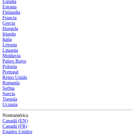
España
Estonia
Finlandia
Francia
Grecia
Hungría
Irlanda
Italia
Letonia
Lituania
Moldavia
Países Bajos
Polonia
Portugal
Reino Unido
Rumanía
Serbia
Suecia
Turquía
Ucrania
Norteamérica
Canadá (EN)
Canadá (FR)
Estados Unidos