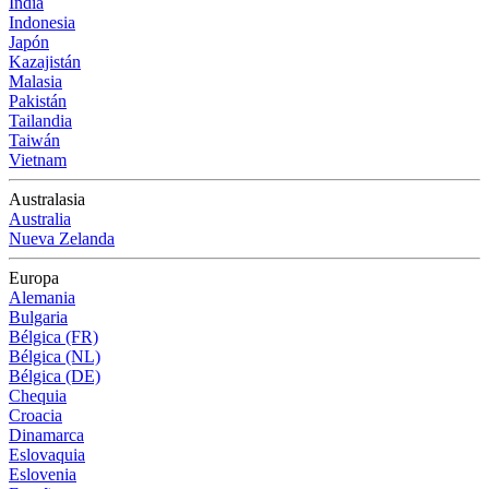
India
Indonesia
Japón
Kazajistán
Malasia
Pakistán
Tailandia
Taiwán
Vietnam
Australasia
Australia
Nueva Zelanda
Europa
Alemania
Bulgaria
Bélgica (FR)
Bélgica (NL)
Bélgica (DE)
Chequia
Croacia
Dinamarca
Eslovaquia
Eslovenia