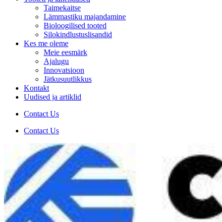
Taimekaitse
Lämmastiku majandamine
Bioloogilised tooted
Silokindlustuslisandid
Kes me oleme
Meie eesmärk
Ajalugu
Innovatsioon
Jätkusuutlikkus
Kontakt
Uudised ja artiklid
Contact Us
Contact Us