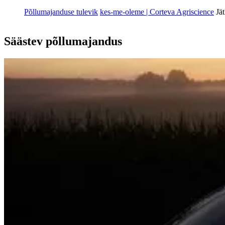
Põllumajanduse tulevik
kes-me-oleme | Corteva Agriscience
Jä
Säästev põllumajandus