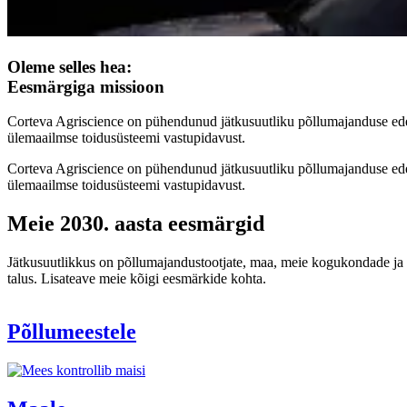
Oleme selles hea:
Eesmärgiga missioon
Corteva Agriscience on pühendunud jätkusuutliku põllumajanduse eden
ülemaailmse toidusüsteemi vastupidavust.
Corteva Agriscience on pühendunud jätkusuutliku põllumajanduse eden
ülemaailmse toidusüsteemi vastupidavust.
Meie 2030. aasta eesmärgid
Jätkusuutlikkus on põllumajandustootjate, maa, meie kogukondade ja 
talus. Lisateave meie kõigi eesmärkide kohta.
Põllumeestele