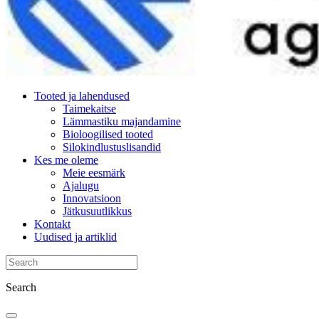
Tooted ja lahendused
Taimekaitse
Lämmastiku majandamine
Bioloogilised tooted
Silokindlustuslisandid
Kes me oleme
Meie eesmärk
Ajalugu
Innovatsioon
Jätkusuutlikkus
Kontakt
Uudised ja artiklid
Search