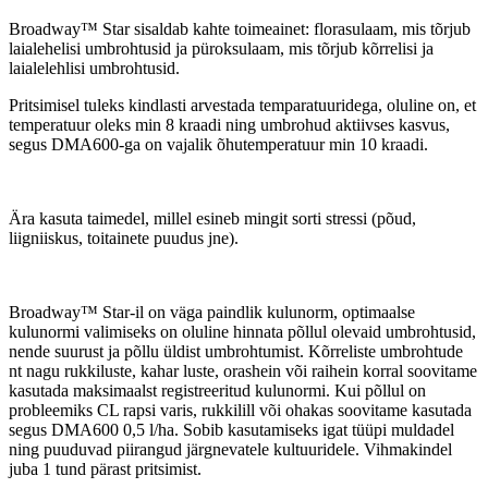
Broadway™ Star sisaldab kahte toimeainet: florasulaam, mis tõrjub
laialehelisi umbrohtusid ja püroksulaam, mis tõrjub kõrrelisi ja
laialelehlisi umbrohtusid.
Pritsimisel tuleks kindlasti arvestada temparatuuridega, oluline on, et
temperatuur oleks min 8 kraadi ning umbrohud aktiivses kasvus,
segus DMA600-ga on vajalik õhutemperatuur min 10 kraadi.
Ära kasuta taimedel, millel esineb mingit sorti stressi (põud,
liigniiskus, toitainete puudus jne).
Broadway™ Star-il on väga paindlik kulunorm, optimaalse
kulunormi valimiseks on oluline hinnata põllul olevaid umbrohtusid,
nende suurust ja põllu üldist umbrohtumist. Kõrreliste umbrohtude
nt nagu rukkiluste, kahar luste, orashein või raihein korral soovitame
kasutada maksimaalst registreeritud kulunormi. Kui põllul on
probleemiks CL rapsi varis, rukkilill või ohakas soovitame kasutada
segus DMA600 0,5 l/ha. Sobib kasutamiseks igat tüüpi muldadel
ning puuduvad piirangud järgnevatele kultuuridele. Vihmakindel
juba 1 tund pärast pritsimist.