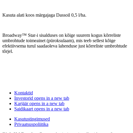
Kasuta alati koos märgajaga Dassoil 0,5 l/ha.
Broadway™ Star-i sisalduses on kõige suurem kogus kõrreliste
umbrohtude toimeainet (püroksulaam), mis teeb sellest kõige
efektiivsema turul saadaoleva lahenduse just kõrreliste umbrohtude
tõrjel.
Kontaktid
Investorid
opens in a new tab
Karjäär
opens in a new tab
Saidikaart
opens in a new tab
Kasutustingimused
Privaatsuspoliitika