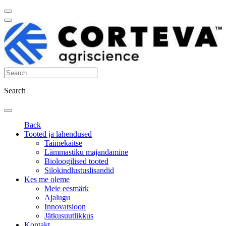
Search
Back
Tooted ja lahendused
Taimekaitse
Lämmastiku majandamine
Bioloogilised tooted
Silokindlustuslisandid
Kes me oleme
Meie eesmärk
Ajalugu
Innovatsioon
Jätkusuutlikkus
Kontakt