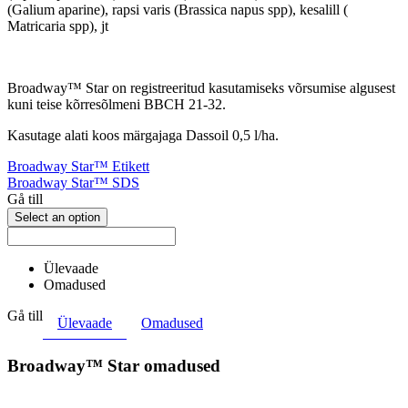
(Galium aparine), rapsi varis (Brassica napus spp), kesalill (
Matricaria spp), jt
Broadway™ Star on registreeritud kasutamiseks võrsumise algusest
kuni teise kõrresõlmeni BBCH 21-32.
Kasutage alati koos märgajaga Dassoil 0,5 l/ha.
Broadway Star™ Etikett
Broadway Star™ SDS
Gå till
Select an option
Ülevaade
Omadused
Gå till
Ülevaade
Omadused
Broadway™ Star omadused