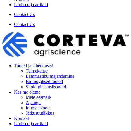
Uudised ja artiklid
Contact Us
Contact Us
Tooted ja lahendused
Taimekaitse
Lämmastiku majandamine
Bioloogilised tooted
Silokindlustuslisandid
Kes me oleme
Meie eesmärk
Ajalugu
Innovatsioon
Jätkusuutlikkus
Kontakt
Uudised ja artiklid