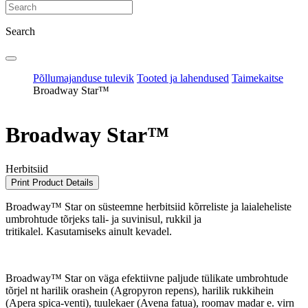
Search
Põllumajanduse tulevik
Tooted ja lahendused
Taimekaitse
Broadway Star™
Broadway Star™
Herbitsiid
Print Product Details
Broadway™ Star on süsteemne herbitsiid kõrreliste ja laialeheliste
umbrohtude tõrjeks tali- ja suvinisul, rukkil ja
tritikalel. Kasutamiseks ainult kevadel.
Broadway™ Star on väga efektiivne paljude tülikate umbrohtude
tõrjel nt harilik orashein (Agropyron repens), harilik rukkihein
(Apera spica-venti), tuulekaer (Avena fatua), roomav madar e. virn