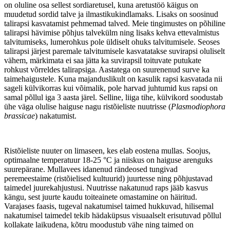
on oluline osa sellest sordiaretusel, kuna aretustöö käigus on
muudetud sordid talve ja ilmastikukindlamaks. Lisaks on soosinud
talirapsi kasvatamist pehmemad talved. Meie tingimustes on põhiline
talirapsi hävimise põhjus talvekülm ning lisaks kehva ettevalmistus
talvitumiseks, lumerohkus pole üldiselt ohuks talvitumisele. Seoses
talirapsi järjest paremale talvitumisele kasvatatakse suvirapsi oluliselt
vähem, märkimata ei saa jätta ka suvirapsil toituvate putukate
rohkust võrreldes talirapsiga. Aastatega on suurenenud surve ka
taimehaigustele. Kuna majanduslikult on kasulik rapsi kasvatada nii
sageli külvikorras kui võimalik, pole harvad juhtumid kus rapsi on
samal põllul iga 3 aasta järel. Selline, liiga tihe, külvikord soodustab
ühe väga olulise haiguse nagu ristõieliste nuutrisse (
Plasmodiophora
brassicae
) nakatumist.
Ristõieliste nuuter on
limaseen, kes elab eostena mullas. Soojus,
optimaalne temperatuur 18-25 °C ja niiskus on haiguse arenguks
suurepärane. Mullavees idanenud rändeosed tungivad
peremeestaime (ristõielised kultuurid) juurtesse ning põhjustavad
taimedel juurekahjustusi. Nuutrisse nakatunud raps jääb kasvus
kängu, sest juurte kaudu toiteainete omastamine on häiritud.
Varajases faasis, tugeval nakatumisel taimed hukkuvad, hilisemal
nakatumisel taimedel tekib hädaküpsus visuaalselt erisutuvad põllul
kollakate laikudena, kõtru moodustub vähe ning taimed on