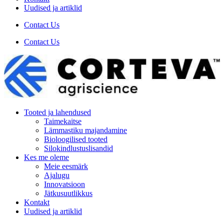
Uudised ja artiklid
Contact Us
Contact Us
Tooted ja lahendused
Taimekaitse
Lämmastiku majandamine
Bioloogilised tooted
Silokindlustuslisandid
Kes me oleme
Meie eesmärk
Ajalugu
Innovatsioon
Jätkusuutlikkus
Kontakt
Uudised ja artiklid