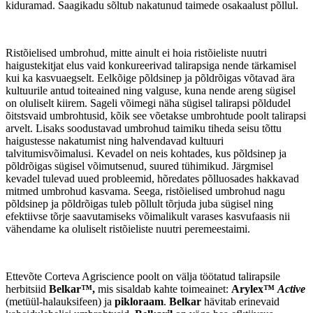
kiduramad. Saagikadu sõltub nakatunud taimede osakaalust põllul.
Ristõielised umbrohud, mitte ainult ei hoia ristõieliste nuutri
haigustekitjat elus vaid konkureerivad talirapsiga nende tärkamisel
kui ka kasvuaegselt. Eelkõige põldsinep ja põldrõigas võtavad ära
kultuurile antud toiteained ning valguse, kuna nende areng sügisel
on oluliselt kiirem. Sageli võimegi näha sügisel talirapsi põldudel
õitstsvaid umbrohtusid, kõik see võetakse umbrohtude poolt talirapsi
arvelt. Lisaks soodustavad umbrohud taimiku tiheda seisu tõttu
haigustesse nakatumist ning halvendavad kultuuri
talvitumisvõimalusi. Kevadel on neis kohtades, kus põldsinep ja
põldrõigas sügisel võimutsenud, suured tühimikud. Järgmisel
kevadel tulevad uued probleemid, hõredates põlluosades hakkavad
mitmed umbrohud kasvama. Seega, ristõielised umbrohud nagu
põldsinep ja põldrõigas tuleb põllult tõrjuda juba sügisel ning
efektiivse tõrje saavutamiseks võimalikult varases kasvufaasis nii
vähendame ka oluliselt ristõieliste nuutri peremeestaimi.
Ettevõte Corteva Agriscience poolt on välja töötatud talirapsile
herbitsiid
Belkar™,
mis sisaldab kahte toimeainet:
Arylex™
Active
(metüül-halauksifeen) ja
pikloraam
.
Belkar
hävitab erinevaid