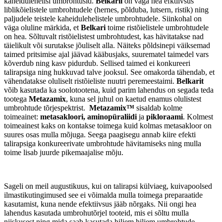
kaheidulehelisi umbrohtusid.
Belkaril
on väga hea efktiivsus
liblikõielistele umbrohtudele (hernes, põlduba, lutsern, ristik) ning
paljudele teistele kaheidulehelistele umbrohtudele. Siinkohal on
väga oluline märkida, et
Belkari
toime ristõielistele umbrohtudele
on hea. Sõltuvalt ristõielistest umbrohtudest, kas hävitatakse nad
täielikult või surutakse jõuliselt alla. Näiteks põldsinepi väiksemad
taimed pritsimise ajal jäävad kääbusjaks, suurematel taimedel vars
kõverdub ning kasv pidurdub. Sellised taimed ei konkureeri
talirapsiga ning hukkuvad talve jooksul. See omakorda tähendab, et
vähendatakse oluliselt ristõieliste nuutri peremeestaimi.
Belkarit
võib kasutada ka soolotootena, kuid parim lahendus on segada teda
tootega
Metazamix
, kuna sel juhul on kaetud enamus olulistest
umbrohtude tõrjespektrist.
Metazamix™
sisaldab kolme
toimeainet:
metasakloori, aminopüraliidi
ja
pikloraami
. Kolmest
toimeainest kaks on kontakse toimega kuid kolmas metasakloor on
suures osas mulla mõjuga. Seega paagisegu annab kiire efekti
talirapsiga konkureerivate umbrohtude hävitamiseks ning mulla
toime lisab juurde pikemaajalise mõju.
Sageli on meil augustikuus, kui on talirapsi külviaeg, kuivapoolsed
ilmastikutingimused see ei võimalda mulla toimega preparaatide
kasutamist, kuna nende efektiivsus jääb nõrgaks. Nii ongi hea
lahendus kasutada umbrohutõrjel tooteid, mis ei sõltu mulla
niiskusest ning mida saab kasutada hiljem hiljem umbrohtude