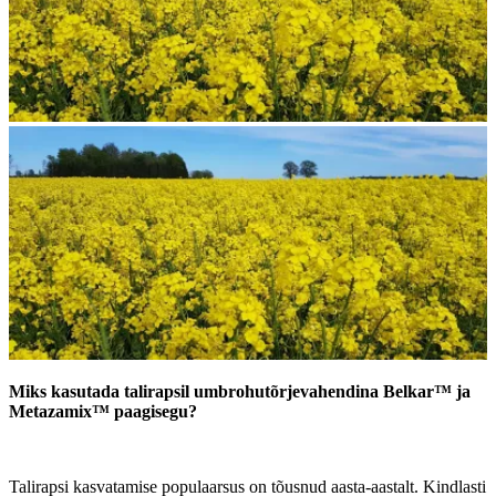
Miks kasutada talirapsil umbrohutõrjevahendina Belkar™ ja
Metazamix™ paagisegu?
Talirapsi kasvatamise populaarsus on tõusnud aasta-aastalt. Kindlasti