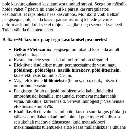
pole kasvuregulaatori kasutamisest tingitud stressi. Seega on mõistlik
hoida vahet 7 päeva nii enne kui ka pärast kasvuregulaatori
kasutamist, et raps oleks heas kasvuhoos. Mõnikord võib Belkar
paagisegus põhjustada kasvu pärssimist ning lehtede ja varre
deformatsiooni, kuid see ei mõjuta saagikust ega seemne kvaliteeti.
Tuleb vältida ülekatete teket.
Belkar+Metazamix paagisegu kasutamisel pea meeles!
Belkar
+
Metazamix
paagisegu on lubatud kasutada ainult
sügisel talirapsile.
Kasuta toodete segu, siis kui umbrohud on tärganud
Efektiivne ristõieliste nuutri peremeestaimede vastu nagu
põldsinep, põldrõigas, harilik hiirekõrv, põld-litterhein,
kus efektiivsus küündib 75%-ni.
Väga efektiivne
liblikõieliste
(hernes, uba, ristik, lutsern)
umbrohtude vastu.
Paagisegu tõrjub paljusid probleemseid kaheidulehelisi
umbrohtusid: kesalille, magunaid, roomavat madarat ehk
virna, rukkilille, kurerehasid, verevat iminõgest jt Vesiheinale
efektiivsus kuni 85%.
Ebaühtlaselt ettevalmistatud põld, kus on suur kogus põhku ja
väikesed mullakamakad mullapinnal pole toote efektiivsuse
seisukohalt määrava tähtsusega, kuid metasakloori
maksimaalseks tulemuseks aitab kaasa mullaniiskus ja ühtlane