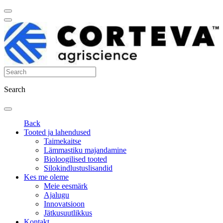
Search
Back
Tooted ja lahendused
Taimekaitse
Lämmastiku majandamine
Bioloogilised tooted
Silokindlustuslisandid
Kes me oleme
Meie eesmärk
Ajalugu
Innovatsioon
Jätkusuutlikkus
Kontakt