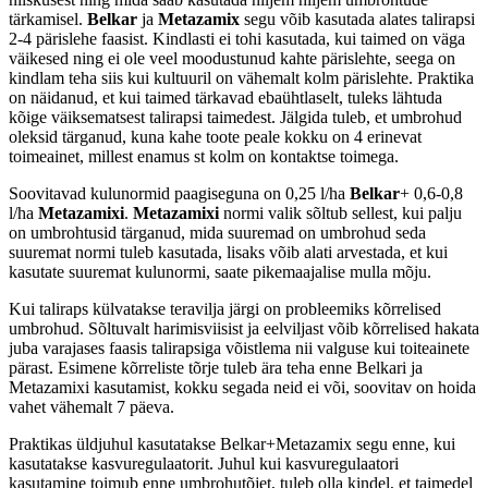
tärkamisel.
Belkar
ja
Metazamix
segu võib kasutada alates talirapsi
2-4 pärislehe faasist. Kindlasti ei tohi kasutada, kui taimed on väga
väikesed ning ei ole veel moodustunud kahte pärislehte, seega on
kindlam teha siis kui kultuuril on vähemalt kolm pärislehte. Praktika
on näidanud, et kui taimed tärkavad ebaühtlaselt, tuleks lähtuda
kõige väiksematsest talirapsi taimedest. Jälgida tuleb, et umbrohud
oleksid tärganud, kuna kahe toote peale kokku on 4 erinevat
toimeainet, millest enamus st kolm on kontaktse toimega.
Soovitavad kulunormid paagiseguna on 0,25 l/ha
Belkar
+ 0,6-0,8
l/ha
Metazamixi
.
Metazamixi
normi valik sõltub sellest, kui palju
on umbrohtusid tärganud, mida suuremad on umbrohud seda
suuremat normi tuleb kasutada, lisaks võib alati arvestada, et kui
kasutate suuremat kulunormi, saate pikemaajalise mulla mõju.
Kui taliraps külvatakse teravilja järgi on probleemiks kõrrelised
umbrohud. Sõltuvalt harimisviisist ja eelviljast võib kõrrelised hakata
juba varajases faasis talirapsiga võistlema nii valguse kui toiteainete
pärast. Esimene kõrreliste tõrje tuleb ära teha enne Belkari ja
Metazamixi kasutamist, kokku segada neid ei või, soovitav on hoida
vahet vähemalt 7 päeva.
Praktikas üldjuhul kasutatakse Belkar+Metazamix segu enne, kui
kasutatakse kasvuregulaatorit. Juhul kui kasvuregulaatori
kasutamine toimub enne umbrohutõjet, tuleb olla kindel, et taimedel