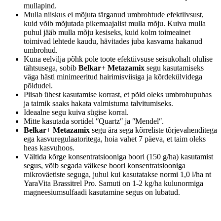
mullapind.
Mulla niiskus ei mõjuta tärganud umbrohtude efektiivsust,
kuid võib mõjutada pikemaajalist mulla mõju. Kuiva mulla
puhul jääb mulla mõju kesiseks, kuid kolm toimeainet
toimivad lehtede kaudu, hävitades juba kasvama hakanud
umbrohud.
Kuna eelvilja põhk pole toote efektiivsuse seisukohalt olulise
tähtsusega, sobib
Belkar
+
Metazamix
segu kasutamiseks
väga hästi minimeeritud hairimisviisiga ja kõrdekülvidega
põldudel.
Piisab ühest kasutamise korrast, et põld oleks umbrohupuhas
ja taimik saaks hakata valmistuma talvitumiseks.
Ideaalne segu kuiva sügise korral.
Mitte kasutada sortidel ʺQuartzʺ ja ʺMendelʺ.
Belkar
+
Metazamix
segu ära sega kõrreliste tõrjevahenditega
ega kasvuregulaatoritega, hoia vahet 7 päeva, et taim oleks
heas kasvuhoos.
Vältida kõrge konsentratsiooniga boori (150 g/ha) kasutamist
segus, võib
segada väikese boori konsentratsiooniga
mikroväetiste seguga, juhul kui kasutatakse normi 1,0 l/ha nt
YaraVita Brassitrel Pro. Samuti on 1-2 kg/ha kulunormiga
magneesiumsulfaadi kasutamine segus on lubatud.