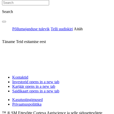
Search
Põllumajanduse tulevik
Telli uudiskiri
Aitäh
Täname Teid esitamise eest
Kontaktid
Investorid
opens in a new tab
Karjäär
opens in a new tab
Saidikaart
opens in a new tab
Kasutustingimused
Privaatsuspoliitika
™ ® SM Ettevõtte Corteva Agriscience ja selle sidusettevõtete