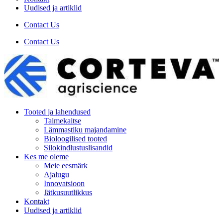
Uudised ja artiklid
Contact Us
Contact Us
Tooted ja lahendused
Taimekaitse
Lämmastiku majandamine
Bioloogilised tooted
Silokindlustuslisandid
Kes me oleme
Meie eesmärk
Ajalugu
Innovatsioon
Jätkusuutlikkus
Kontakt
Uudised ja artiklid