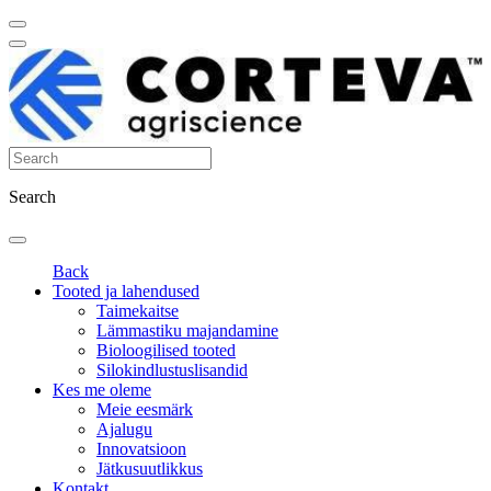
Search
Back
Tooted ja lahendused
Taimekaitse
Lämmastiku majandamine
Bioloogilised tooted
Silokindlustuslisandid
Kes me oleme
Meie eesmärk
Ajalugu
Innovatsioon
Jätkusuutlikkus
Kontakt