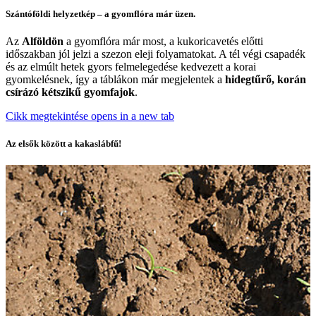
Szántóföldi helyzetkép – a gyomflóra már üzen.
Az
Alföldön
a gyomflóra már most, a kukoricavetés előtti
időszakban jól jelzi a szezon eleji folyamatokat. A tél végi csapadék
és az elmúlt hetek gyors felmelegedése kedvezett a korai
gyomkelésnek, így a táblákon már megjelentek a
hidegtűrő, korán
csírázó kétszikű gyomfajok
.
Cikk megtekintése
opens in a new tab
Az elsők között a kakaslábfű!