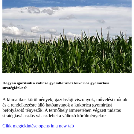
Hogyan igazítsuk a változó gyomflórához kukorica gyomirtási
stratégiánkat?
A klimatikus körülmények, gazdasági viszonyok, művelési módok
és a rendelkezésre álló hatóanyagok a kukorica gyomirtást
befolyásoló tényezők. A termőhely ismeretében végzett tudatos
stratégiaválasztás válasz lehet a változó körülményekre.
Cikk megtekintése
opens in a new tab