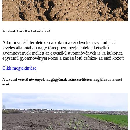
Az elsők között a kakaslábfű!
A korai vetésű területeken a kukorica szikleveles és valódi 1-2
leveles állapotában nagy tömegben megjelentek a kétszikű
gyomnövények mellett az egyszikű gyomnövények is. A kukorica
egyszikű gyomnövényei közül a kakaslábfű csírázik az első között.
Cikk megtekintése
A tavaszi vetésű növények magágyának szánt területen megjelent a mezei
acat