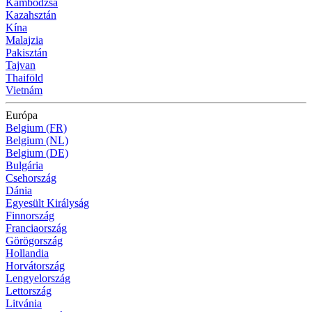
Kambodzsa
Kazahsztán
Kína
Malajzia
Pakisztán
Tajvan
Thaiföld
Vietnám
Európa
Belgium (FR)
Belgium (NL)
Belgium (DE)
Bulgária
Csehország
Dánia
Egyesült Királyság
Finnország
Franciaország
Görögország
Hollandia
Horvátország
Lengyelország
Lettország
Litvánia