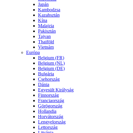
Japán
Kambodzsa
Kazahsztán
Kína
Malajzia
Pakisztán
Tajvan
Thaiföld
Vietnám
Európa
Belgium (FR)
Belgium (NL)
Belgium (DE)
Bulgária
Csehország
Dánia
Egyesült Királyság
Finnország
Franciaország
Görögország
Hollandia
Horvátország
Lengyelország
Lettország
Litvánia