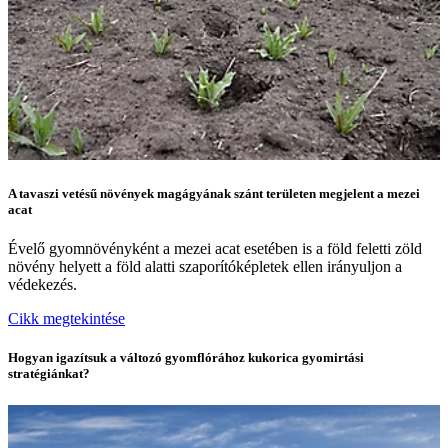
A tavaszi vetésű növények magágyának szánt területen megjelent a mezei
acat
Évelő gyomnövényként a mezei acat esetében is a föld feletti zöld
növény helyett a föld alatti szaporítóképletek ellen irányuljon a
védekezés.
Cikk megtekintése
Hogyan igazítsuk a változó gyomflórához kukorica gyomirtási
stratégiánkat?