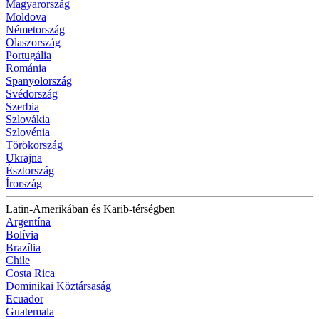
Magyarország
Moldova
Németország
Olaszország
Portugália
Románia
Spanyolország
Svédország
Szerbia
Szlovákia
Szlovénia
Törökország
Ukrajna
Észtország
Írország
Latin-Amerikában és Karib-térségben
Argentína
Bolívia
Brazília
Chile
Costa Rica
Dominikai Köztársaság
Ecuador
Guatemala