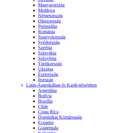
Magyarország
Moldova
Németország
Olaszország
Portugália
Románia
Spanyolország
Svédország
Szerbia
Szlovákia
Szlovénia
Törökország
Ukrajna
Észtország
Írország
Latin-Amerikában és Karib-térségben
Argentína
Bolívia
Brazília
Chile
Costa Rica
Dominikai Köztársaság
Ecuador
Guatemala