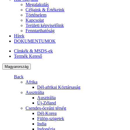
Megalakulás
Céljaink & Értékeink
Történelem
Kapcsolat
Területi képviselőink
Fenntarthatóság
Hírek
DOKUMENTUMOK
Címkék & MSDS-ek
Termék Kereső
Magyarország
Back
Afrika
Dél-afrikai Köztársaság
Ausztrália
Ausztrália
Új-Zéland
Csendes-óceáni térség
Dél-Korea
Fülöp-szigetek
India
Indonézia