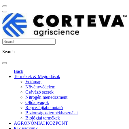
Search
Back
Termékek & Megoldások
Vetőmag
Növényvédelem
Csávázó szerek
Nitrogén menedzsment
Oltóanyagok
Repce-fajtabemutató
Biztonságos termékhasználat
Biológiai termékek
AGRONÓMIAI KÖZPONT
Kik vagyunk