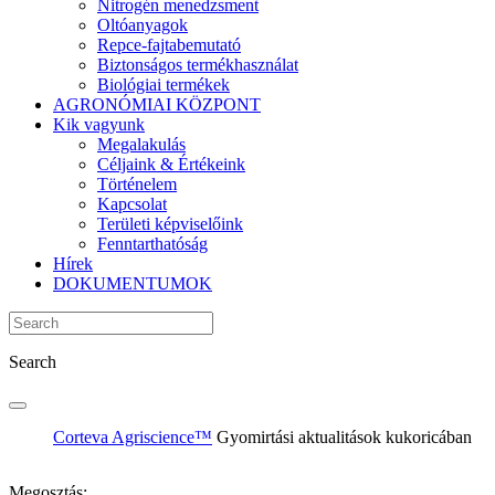
Nitrogén menedzsment
Oltóanyagok
Repce-fajtabemutató
Biztonságos termékhasználat
Biológiai termékek
AGRONÓMIAI KÖZPONT
Kik vagyunk
Megalakulás
Céljaink & Értékeink
Történelem
Kapcsolat
Területi képviselőink
Fenntarthatóság
Hírek
DOKUMENTUMOK
Search
Corteva Agriscience™
Gyomirtási aktualitások kukoricában
Megosztás: