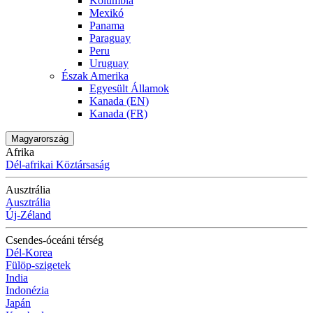
Kolumbia
Mexikó
Panama
Paraguay
Peru
Uruguay
Észak Amerika
Egyesült Államok
Kanada (EN)
Kanada (FR)
Magyarország
Afrika
Dél-afrikai Köztársaság
Ausztrália
Ausztrália
Új-Zéland
Csendes-óceáni térség
Dél-Korea
Fülöp-szigetek
India
Indonézia
Japán