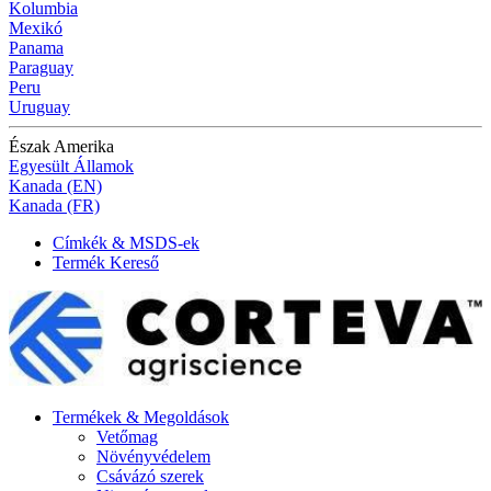
Kolumbia
Mexikó
Panama
Paraguay
Peru
Uruguay
Észak Amerika
Egyesült Államok
Kanada (EN)
Kanada (FR)
Címkék & MSDS-ek
Termék Kereső
Termékek & Megoldások
Vetőmag
Növényvédelem
Csávázó szerek