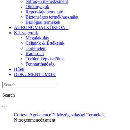
Nitrogén menedzsment
Oltóanyagok
Repce-fajtabemutató
Biztonságos termékhasználat
Biológiai termékek
AGRONÓMIAI KÖZPONT
Kik vagyunk
Megalakulás
Céljaink & Értékeink
Történelem
Kapcsolat
Területi képviselőink
Fenntarthatóság
Hírek
DOKUMENTUMOK
Search
Corteva Agriscience™
Mezőgazdasági Termékek
Nitrogénmenedzsment