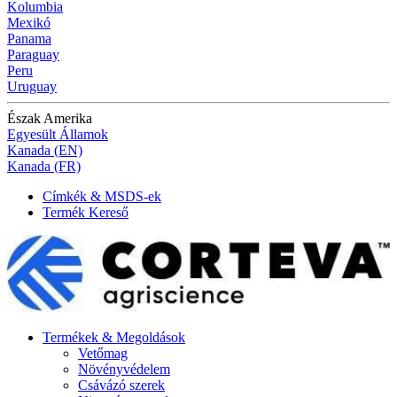
Kolumbia
Mexikó
Panama
Paraguay
Peru
Uruguay
Észak Amerika
Egyesült Államok
Kanada (EN)
Kanada (FR)
Címkék & MSDS-ek
Termék Kereső
Termékek & Megoldások
Vetőmag
Növényvédelem
Csávázó szerek