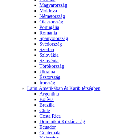
Magyarország
Moldova
Németország
Olaszország
Portugália
Románia
Spanyolország
Svédország
Szerbia
Szlovákia
Szlovénia
Törökország
Ukrajna
Észtország
Írország
Latin-Amerikában és Karib-térségben
Argentína
Bolívia
Brazília
Chile
Costa Rica
Dominikai Köztársaság
Ecuador
Guatemala