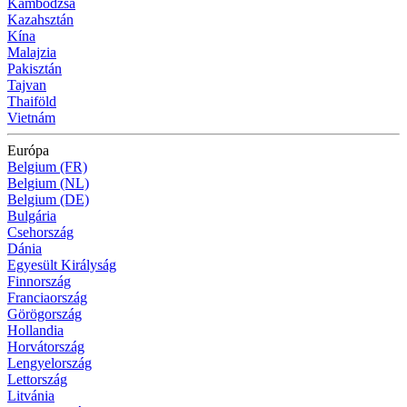
Kambodzsa
Kazahsztán
Kína
Malajzia
Pakisztán
Tajvan
Thaiföld
Vietnám
Európa
Belgium (FR)
Belgium (NL)
Belgium (DE)
Bulgária
Csehország
Dánia
Egyesült Királyság
Finnország
Franciaország
Görögország
Hollandia
Horvátország
Lengyelország
Lettország
Litvánia