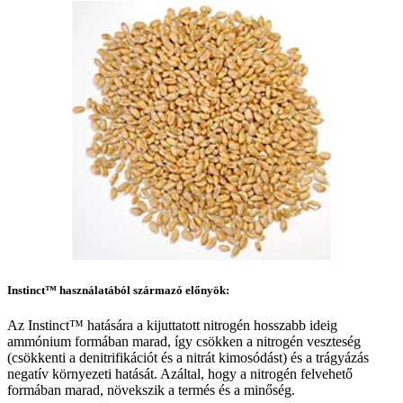
Instinct™ használatából származó előnyök:
Az Instinct™ hatására a kijuttatott nitrogén hosszabb ideig
ammónium formában marad, így csökken a nitrogén veszteség
(csökkenti a denitrifikációt és a nitrát kimosódást) és a trágyázás
negatív környezeti hatását. Azáltal, hogy a nitrogén felvehető
formában marad, növekszik a termés és a minőség.