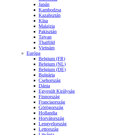
Japán
Kambodzsa
Kazahsztán
Kína
Malajzia
Pakisztán
Tajvan
Thaiföld
Vietnám
Európa
Belgium (FR)
Belgium (NL)
Belgium (DE)
Bulgária
Csehország
Dánia
Egyesült Királyság
Finnország
Franciaország
Görögország
Hollandia
Horvátország
Lengyelország
Lettország
Litvánia