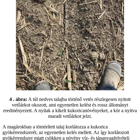
4 . ábra:
A túl nedves talajba történő vetés részlegesen nyitott
vetőárkot okozott, ami egyenetlen kelést és rossz állományt
eredményezett. A nyilak a kikelt kukoricanövényeket, a kör a nyitva
maradt vetőárkot jelzi.
A magárokban a tömörített talaj korlátozza a kukorica
gyökérrendszerét, az egyenetlen kelés mellett. Az így korlátozott
gyökérrendszer miatt csökken a növény víz- és tápanyagfelvételi