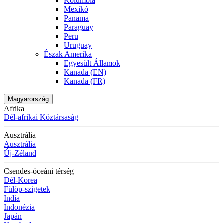
Kolumbia
Mexikó
Panama
Paraguay
Peru
Uruguay
Észak Amerika
Egyesült Államok
Kanada (EN)
Kanada (FR)
Magyarország
Afrika
Dél-afrikai Köztársaság
Ausztrália
Ausztrália
Új-Zéland
Csendes-óceáni térség
Dél-Korea
Fülöp-szigetek
India
Indonézia
Japán