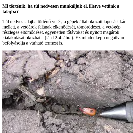
Mi történik, ha túl nedvesen munkáljuk el, illetve vetünk a
talajba?
Túl nedves talajba történő vetés, a gépek által okozott taposási kár
mellett, a vetőárok falának elkenődését, tömörödését, a vetőgép
részleges eltömődését, egyenetlen tőtávokat és nyitott magárok
kialakulását okozhatja (lásd 2-4. ábra). Ez mindenképp negatívan
befolyásolja a várható termést is.