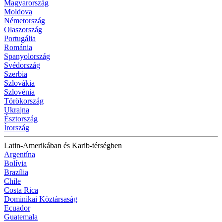
Magyarország
Moldova
Németország
Olaszország
Portugália
Románia
Spanyolország
Svédország
Szerbia
Szlovákia
Szlovénia
Törökország
Ukrajna
Észtország
Írország
Latin-Amerikában és Karib-térségben
Argentína
Bolívia
Brazília
Chile
Costa Rica
Dominikai Köztársaság
Ecuador
Guatemala