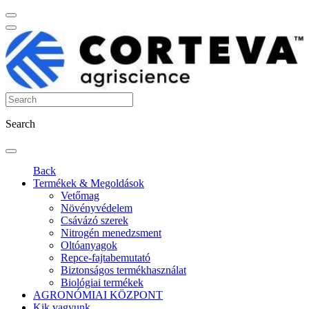
Search
Back
Termékek & Megoldások
Vetőmag
Növényvédelem
Csávázó szerek
Nitrogén menedzsment
Oltóanyagok
Repce-fajtabemutató
Biztonságos termékhasználat
Biológiai termékek
AGRONÓMIAI KÖZPONT
Kik vagyunk