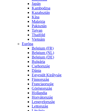
Japán
Kambodzsa
Kazahsztán
Kína
Malajzia
Pakisztán
Tajvan
Thaiföld
Vietnám
Európa
Belgium (FR)
Belgium (NL)
Belgium (DE)
Bulgária
Csehország
Dánia
Egyesült Királyság
Finnország
Franciaország
Görögország
Hollandia
Horvátország
Lengyelország
Lettország
Litvánia