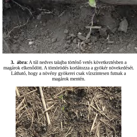
3. ábra
: A túl nedves talajba történő vetés következtésben a
magárok elkenődött. A tömörödés korlátozza a gyökér növekedését.
Látható, hogy a növény gyökerei csak vízszintesen futnak a
magárok mentén.