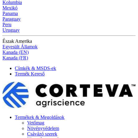
Kolumbia
Mexikó
Panama
Paraguay
Peru
Uruguay
Észak Amerika
Egyesült Államok
Kanada (EN)
Kanada (FR)
Címkék & MSDS-ek
Termék Kereső
Termékek & Megoldások
Vetőmag
Növényvédelem
Csávázó szerek