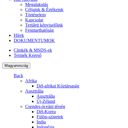
Megalakulás
Céljaink & Értékeink
Történelem
Kapcsolat
Területi képviselőink
Fenntarthatóság
Hírek
DOKUMENTUMOK
Címkék & MSDS-ek
Termék Kereső
Magyarország
Back
Afrika
Dél-afrikai Köztársaság
Ausztrália
Ausztrália
Új-Zéland
Csendes-óceáni térség
Dél-Korea
Fülöp-szigetek
India
Indonézia