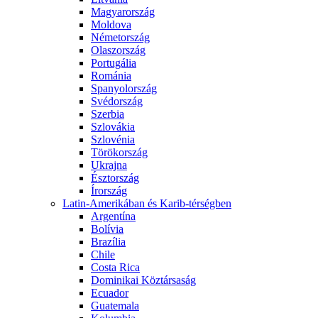
Magyarország
Moldova
Németország
Olaszország
Portugália
Románia
Spanyolország
Svédország
Szerbia
Szlovákia
Szlovénia
Törökország
Ukrajna
Észtország
Írország
Latin-Amerikában és Karib-térségben
Argentína
Bolívia
Brazília
Chile
Costa Rica
Dominikai Köztársaság
Ecuador
Guatemala