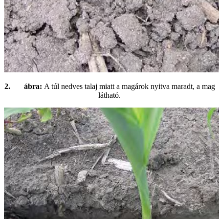
2. ábra:
A túl nedves talaj miatt a magárok nyitva maradt, a mag
látható.