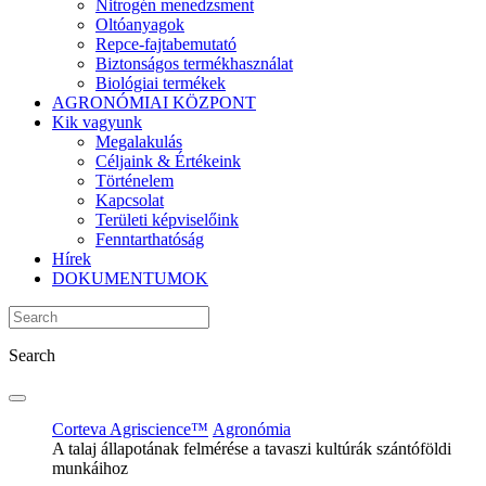
Nitrogén menedzsment
Oltóanyagok
Repce-fajtabemutató
Biztonságos termékhasználat
Biológiai termékek
AGRONÓMIAI KÖZPONT
Kik vagyunk
Megalakulás
Céljaink & Értékeink
Történelem
Kapcsolat
Területi képviselőink
Fenntarthatóság
Hírek
DOKUMENTUMOK
Search
Corteva Agriscience™
Agronómia
A talaj állapotának felmérése a tavaszi kultúrák szántóföldi
munkáihoz