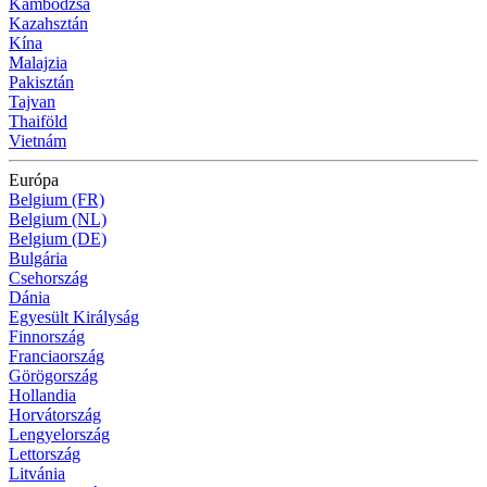
Kambodzsa
Kazahsztán
Kína
Malajzia
Pakisztán
Tajvan
Thaiföld
Vietnám
Európa
Belgium (FR)
Belgium (NL)
Belgium (DE)
Bulgária
Csehország
Dánia
Egyesült Királyság
Finnország
Franciaország
Görögország
Hollandia
Horvátország
Lengyelország
Lettország
Litvánia