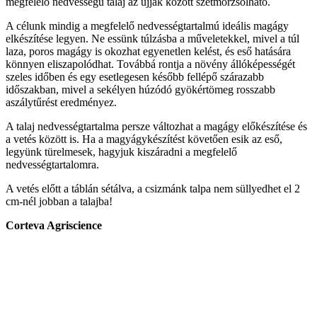
megfelelő nedvességű talaj az ujjak között szétmorzsolható.
A célunk mindig a megfelelő nedvességtartalmú ideális magágy
elkészítése legyen. Ne essünk túlzásba a műveletekkel, mivel a túl
laza, poros magágy is okozhat egyenetlen kelést, és eső hatására
könnyen eliszapolódhat. Továbbá rontja a növény állóképességét
szeles időben és egy esetlegesen később fellépő szárazabb
időszakban, mivel a sekélyen húzódó gyökértömeg rosszabb
aszálytűrést eredményez.
A talaj nedvességtartalma persze változhat a magágy előkészítése és
a vetés között is. Ha a magyágykészítést követően esik az eső,
legyünk türelmesek, hagyjuk kiszáradni a megfelelő
nedvességtartalomra.
A vetés előtt a táblán sétálva, a csizmánk talpa nem süllyedhet el 2
cm-nél jobban a talajba!
Corteva Agriscience