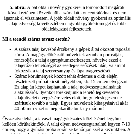
5. ábra:
A bal oldali növény gyökerei a tömörödött magárok
következtében közvetlenül a szár alatt koncentrálódnak és nem
ágaznak el vízszintesen. A jobb oldali növény gyökerei az optimális
talajnedvesség következtében nagyobb gyökértömeget és több
oldalelágazást fejlesztettek.
Mi a teendő száraz tavasz esetén?
A száraz talaj kevésbé érzékeny a gépek által okozott taposási
kárra. A magágyelőkészítő műveletek azonban porosítják,
roncsolják a talaj aggregátumszerkezetét, növelve ezzel a
talajerózió lehetőségét az esetleges esőzések után, valamint
fokozzák a talaj szervesanyag és tápanyagvesztését.
Száraz körülmények között tehát érdemes a cikk elején
részletezett próbát kicsit mélyebben, kb. 15 cm-en elvégezni.
Ez alapján képet kaphatunk a talaj nedvességtartalmának
alakulásáról. Ilyenkor törekedjünk a lehető legkevesebb
talajművelet elvégzésére vetés előtt, hogy feleslegesen ne
szárítsuk tovább a talajt. Egyes műveletek kihagyásával akár
40-50 mm vizet is megtakaríthatunk ily módon!
Összesítve tehát, a tavaszi magágykészítés időzítésénél legyünk
kellően körültekintőek. A talaj olyan nedvességtartalmú legyen 7-10
cm-en, hogy a gyúrási próba során se kenődjön szét a kezünkben. A