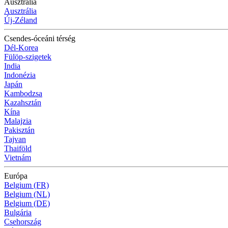
Ausztrália
Ausztrália
Új-Zéland
Csendes-óceáni térség
Dél-Korea
Fülöp-szigetek
India
Indonézia
Japán
Kambodzsa
Kazahsztán
Kína
Malajzia
Pakisztán
Tajvan
Thaiföld
Vietnám
Európa
Belgium (FR)
Belgium (NL)
Belgium (DE)
Bulgária
Csehország