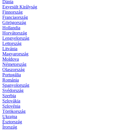
Dánia
Egyesült Királyság
Finnország
Franciaország
Görögország
Hollandia
Horvátország
Lengyelország
Lettország
Litvánia
Magyarország
Moldova
Németország
Olaszország
Portugália
Románia
Spanyolország
Svédország
Szerbia
Szlovákia
Szlovénia
Törökország
Ukrajna
Észtország
Írország