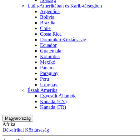
Írország
Latin-Amerikában és Karib-térségben
Argentína
Bolívia
Brazília
Chile
Costa Rica
Dominikai Köztársaság
Ecuador
Guatemala
Kolumbia
Mexikó
Panama
Paraguay
Peru
Uruguay
Észak Amerika
Egyesült Államok
Kanada (EN)
Kanada (FR)
Magyarország
Afrika
Dél-afrikai Köztársaság