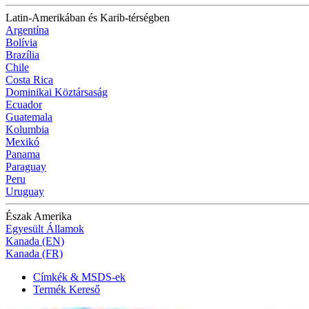
Latin-Amerikában és Karib-térségben
Argentína
Bolívia
Brazília
Chile
Costa Rica
Dominikai Köztársaság
Ecuador
Guatemala
Kolumbia
Mexikó
Panama
Paraguay
Peru
Uruguay
Észak Amerika
Egyesült Államok
Kanada (EN)
Kanada (FR)
Címkék & MSDS-ek
Termék Kereső