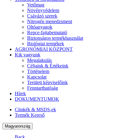
Vetőmag
Növényvédelem
Csávázó szerek
Nitrogén menedzsment
Oltóanyagok
Repce-fajtabemutató
Biztonságos termékhasználat
Biológiai termékek
AGRONÓMIAI KÖZPONT
Kik vagyunk
Megalakulás
Céljaink & Értékeink
Történelem
Kapcsolat
Területi képviselőink
Fenntarthatóság
Hírek
DOKUMENTUMOK
Címkék & MSDS-ek
Termék Kereső
Magyarország
Back