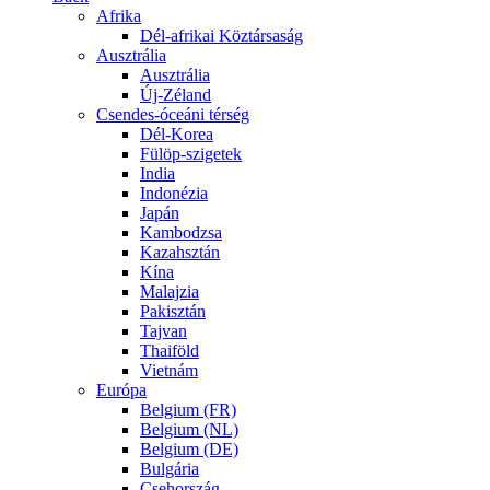
Afrika
Dél-afrikai Köztársaság
Ausztrália
Ausztrália
Új-Zéland
Csendes-óceáni térség
Dél-Korea
Fülöp-szigetek
India
Indonézia
Japán
Kambodzsa
Kazahsztán
Kína
Malajzia
Pakisztán
Tajvan
Thaiföld
Vietnám
Európa
Belgium (FR)
Belgium (NL)
Belgium (DE)
Bulgária
Csehország