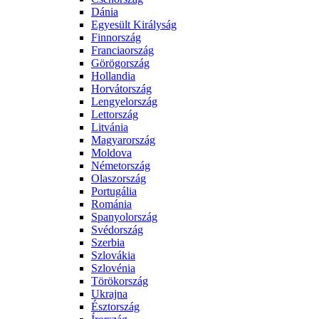
Dánia
Egyesült Királyság
Finnország
Franciaország
Görögország
Hollandia
Horvátország
Lengyelország
Lettország
Litvánia
Magyarország
Moldova
Németország
Olaszország
Portugália
Románia
Spanyolország
Svédország
Szerbia
Szlovákia
Szlovénia
Törökország
Ukrajna
Észtország