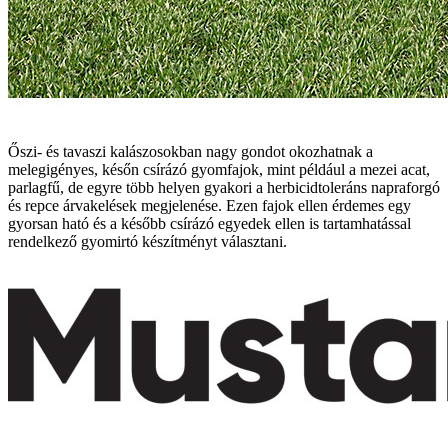
Őszi- és tavaszi kalászosokban nagy gondot okozhatnak a
melegigényes, későn csírázó gyomfajok, mint például a mezei acat,
parlagfű, de egyre több helyen gyakori a herbicidtoleráns napraforgó
és repce árvakelések megjelenése. Ezen fajok ellen érdemes egy
gyorsan ható és a később csírázó egyedek ellen is tartamhatással
rendelkező gyomirtó készítményt választani.