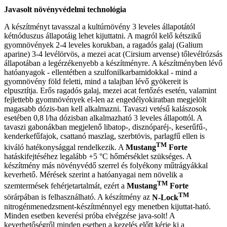
Javasolt növényvédelmi technológia
A készítményt tavasszal a kultúrnövény 3 leveles állapotától
kétnóduszus állapotáig lehet kijuttatni. A magról kelő kétszikű
gyomnövények 2-4 leveles korukban, a ragadós galaj (Galium
aparine) 3-4 levélörvös, a mezei acat (Cirsium arvense) tőlevélrózsás
állapotában a legérzékenyebb a készítményre. A készítményben lévő
hatóanyagok - ellentétben a szulfonilkarbamidokkal - mind a
gyomnövény föld feletti, mind a talajban lévő gyökereit is
elpusztítja. Erős ragadós galaj, mezei acat fertőzés esetén, valamint
fejlettebb gyomnövények el-len az engedélyokiratban megjelölt
magasabb dózis-ban kell alkalmazni. Tavaszi vetésű kalászosok
esetében 0,8 l/ha dózisban alkalmazható 3 leveles állapottól. A
tavaszi gabonákban megjelenő libatop-, disznóparéj-, keserűfű-,
kenderkefűfajok, csattanó maszlag, szerbtövis, parlagfű ellen is
TM
kiváló hatékonysággal rendelkezik. A
Mustang
Forte
hatáskifejtéséhez legalább +5 °C hőmérséklet szükséges. A
készítmény más növényvédő szerrel és folyékony műtrágyákkal
keverhető. Mérések szerint a hatóanyagai nem növelik a
TM
szemtermések fehérjetartalmát, ezért a
Mustang
Forte
TM
sörárpában is felhasználható. A készítmény az
N-Lock
nitrogénmenedzsment-készítménnyel egy menetben kijuttat-ható.
Minden esetben keverési próba elvégzése java-solt! A
keverhetőségről minden esetben a kezelés előtt kérje ki a