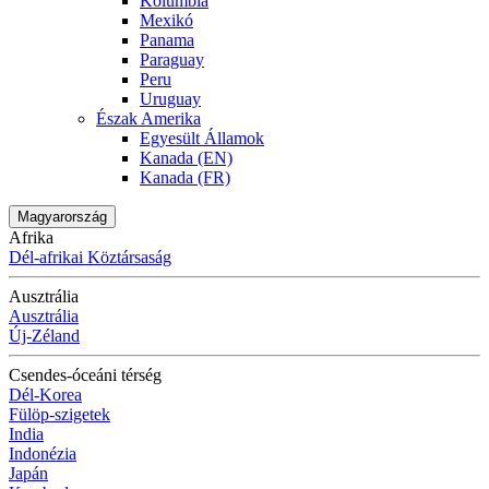
Kolumbia
Mexikó
Panama
Paraguay
Peru
Uruguay
Észak Amerika
Egyesült Államok
Kanada (EN)
Kanada (FR)
Magyarország
Afrika
Dél-afrikai Köztársaság
Ausztrália
Ausztrália
Új-Zéland
Csendes-óceáni térség
Dél-Korea
Fülöp-szigetek
India
Indonézia
Japán