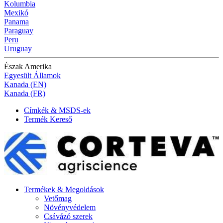
Kolumbia
Mexikó
Panama
Paraguay
Peru
Uruguay
Észak Amerika
Egyesült Államok
Kanada (EN)
Kanada (FR)
Címkék & MSDS-ek
Termék Kereső
Termékek & Megoldások
Vetőmag
Növényvédelem
Csávázó szerek