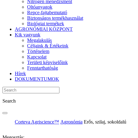
Nitrogén menedzsment
Oltóanyagok
Repce-fajtabemutató
Biztonságos termékhasználat
Biológiai termékek
AGRONÓMIAI KÖZPONT
Kik vagyunk
Megalakulás
Céljaink & Értékeink
Történelem
Kapcsolat
Területi képviselőink
Fenntarthatóság
Hírek
DOKUMENTUMOK
Search
Corteva Agriscience™
Agronómia
Erős, szilaj, sokoldalú
Megosztás: