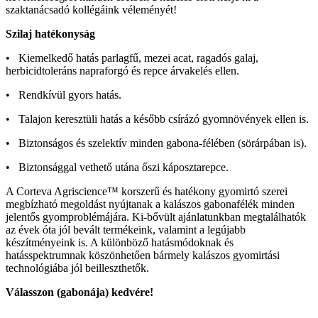
szaktanácsadó kollégáink véleményét!
Szilaj hatékonyság
• Kiemelkedő hatás parlagfű, mezei acat, ragadós galaj,
herbicidtoleráns napraforgó és repce árvakelés ellen.
• Rendkívül gyors hatás.
• Talajon keresztüli hatás a később csírázó gyomnövények ellen is.
• Biztonságos és szelektív minden gabona-félében (sörárpában is).
• Biztonsággal vethető utána őszi káposztarepce.
A Corteva Agriscience™ korszerű és hatékony gyomirtó szerei
megbízható megoldást nyújtanak a kalászos gabonafélék minden
jelentős gyomproblémájára. Ki-bővült ajánlatunkban megtalálhatók
az évek óta jól bevált termékeink, valamint a legújabb
készítményeink is. A különböző hatásmódoknak és
hatásspektrumnak köszönhetően bármely kalászos gyomirtási
technológiába jól beilleszthetők.
Válasszon (gabonája) kedvére!