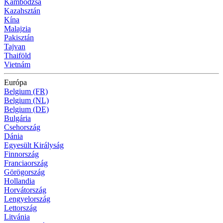
Kambodzsa
Kazahsztán
Kína
Malajzia
Pakisztán
Tajvan
Thaiföld
Vietnám
Európa
Belgium (FR)
Belgium (NL)
Belgium (DE)
Bulgária
Csehország
Dánia
Egyesült Királyság
Finnország
Franciaország
Görögország
Hollandia
Horvátország
Lengyelország
Lettország
Litvánia