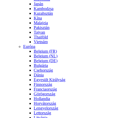
Japán
Kambodzsa
Kazahsztán
Kína
Malajzia
Pakisztán
Tajvan
Thaiföld
Vietnám
Európa
Belgium (FR)
Belgium (NL)
Belgium (DE)
Bulgária
Csehország
Dánia
Egyesült Királyság
Finnország
Franciaország
Görögország
Hollandia
Horvátország
Lengyelország
Lettország
Litvánia