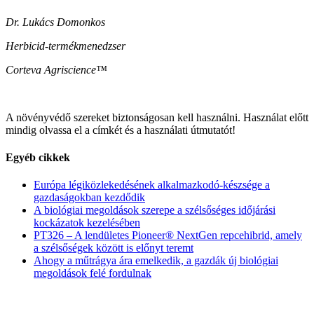
Dr. Lukács Domonkos
Herbicid-termékmenedzser
Corteva Agriscience™
A növényvédő szereket biztonságosan kell használni. Használat előtt
mindig olvassa el a címkét és a használati útmutatót!
Egyéb cikkek
Európa légiközlekedésének alkalmazkodó-készsége a
gazdaságokban kezdődik
A biológiai megoldások szerepe a szélsőséges időjárási
kockázatok kezelésében
PT326 – A lendületes Pioneer® NextGen repcehibrid, amely
a szélsőségek között is előnyt teremt
Ahogy a műtrágya ára emelkedik, a gazdák új biológiai
megoldások felé fordulnak