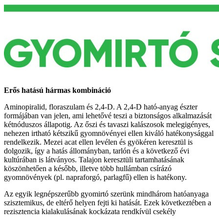
Erős hatású hármas kombináció
Aminopiralid, floraszulam és 2,4-D. A 2,4-D ható-anyag észter
formájában van jelen, ami lehetővé teszi a biztonságos alkalmazását
kétnóduszos állapotig. Az őszi és tavaszi kalászosok melegigényes,
nehezen irtható kétszikű gyomnövényei ellen kiváló hatékonysággal
rendelkezik. Mezei acat ellen levélen és gyökéren keresztül is
dolgozik, így a hatás állományban, tarlón és a következő évi
kultúrában is látványos. Talajon keresztüli tartamhatásának
köszönhetően a később, illetve több hullámban csírázó
gyomnövények (pl. napraforgó, parlagfű) ellen is hatékony.
Az egyik legnépszerűbb gyomirtó szerünk mindhárom hatóanyaga
szisztemikus, de eltérő helyen fejti ki hatását. Ezek következtében a
rezisztencia kialakulásának kockázata rendkívül csekély