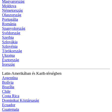
Magyarország
Moldova
Németország
Olaszország
Portugália
Románia
Spanyolország
Svédország
Szerbia
Szlovákia
Szlovénia
Törökország
Ukrajna
Észtország
Írország
Latin-Amerikában és Karib-térségben
Argentína
Bolívia
Brazília
Chile
Costa Rica
Dominikai Köztársaság
Ecuador
Guatemala