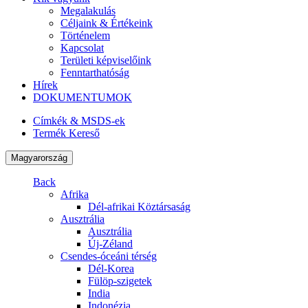
Megalakulás
Céljaink & Értékeink
Történelem
Kapcsolat
Területi képviselőink
Fenntarthatóság
Hírek
DOKUMENTUMOK
Címkék & MSDS-ek
Termék Kereső
Magyarország
Back
Afrika
Dél-afrikai Köztársaság
Ausztrália
Ausztrália
Új-Zéland
Csendes-óceáni térség
Dél-Korea
Fülöp-szigetek
India
Indonézia