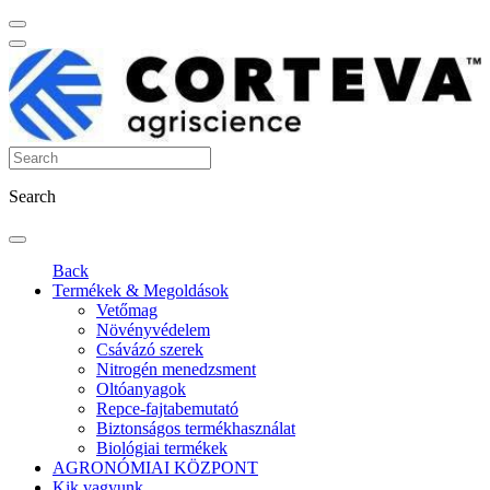
Search
Back
Termékek & Megoldások
Vetőmag
Növényvédelem
Csávázó szerek
Nitrogén menedzsment
Oltóanyagok
Repce-fajtabemutató
Biztonságos termékhasználat
Biológiai termékek
AGRONÓMIAI KÖZPONT
Kik vagyunk