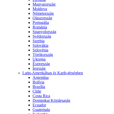
Magyarország
Moldova
Németország
Olaszország
Portugália
Románia
Spanyolország
Svédország
Szerbia
Szlovákia
Szlovénia
Törökország
Ukrajna
Észtország
Írország
Latin-Amerikában és Karib-térségben
Argentína
Bolívia
Brazília
Chile
Costa Rica
Dominikai Köztársaság
Ecuador
Guatemala