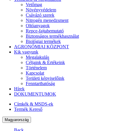
Vetőmag
Növényvédelem
Csávázó szerek
Nitrogén menedzsment
Oltóanyagok
Repce-fajtabemutató
Biztonságos termékhasználat
Biológiai termékek
AGRONÓMIAI KÖZPONT
Kik vagyunk
Megalakulás
Céljaink & Értékeink
Történelem
Kapcsolat
Területi képviselőink
Fenntarthatóság
Hírek
DOKUMENTUMOK
Címkék & MSDS-ek
Termék Kereső
Magyarország
Back