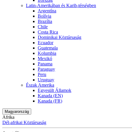
Írország
Latin-Amerikában és Karib-térségben
Argentína
Bolívia
Brazília
Chile
Costa Rica
Dominikai Köztársaság
Ecuador
Guatemala
Kolumbia
Mexikó
Panama
Paraguay
Peru
Uruguay
Észak Amerika
Egyesült Államok
Kanada (EN)
Kanada (FR)
Magyarország
Afrika
Dél-afrikai Köztársaság