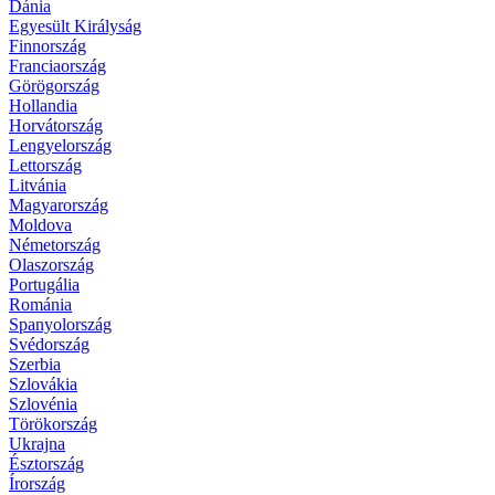
Dánia
Egyesült Királyság
Finnország
Franciaország
Görögország
Hollandia
Horvátország
Lengyelország
Lettország
Litvánia
Magyarország
Moldova
Németország
Olaszország
Portugália
Románia
Spanyolország
Svédország
Szerbia
Szlovákia
Szlovénia
Törökország
Ukrajna
Észtország
Írország