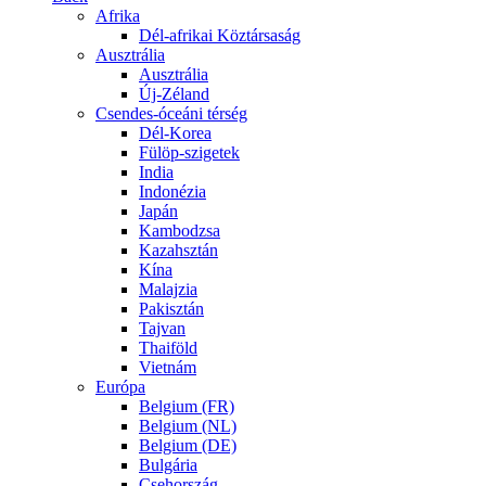
Afrika
Dél-afrikai Köztársaság
Ausztrália
Ausztrália
Új-Zéland
Csendes-óceáni térség
Dél-Korea
Fülöp-szigetek
India
Indonézia
Japán
Kambodzsa
Kazahsztán
Kína
Malajzia
Pakisztán
Tajvan
Thaiföld
Vietnám
Európa
Belgium (FR)
Belgium (NL)
Belgium (DE)
Bulgária
Csehország