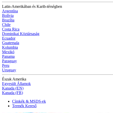
Latin-Amerikában és Karib-térségben
Argentína
Bolívia
Brazília
Chile
Costa Rica
Dominikai Köztársaság
Ecuador
Guatemala
Kolumbia
Mexikó
Panama
Paraguay
Peru
Uruguay
Észak Amerika
Egyesült Államok
Kanada (EN)
Kanada (FR)
Címkék & MSDS-ek
Termék Kereső