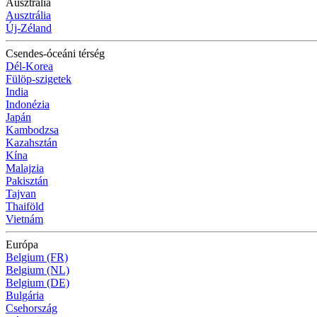
Ausztrália
Ausztrália
Új-Zéland
Csendes-óceáni térség
Dél-Korea
Fülöp-szigetek
India
Indonézia
Japán
Kambodzsa
Kazahsztán
Kína
Malajzia
Pakisztán
Tajvan
Thaiföld
Vietnám
Európa
Belgium (FR)
Belgium (NL)
Belgium (DE)
Bulgária
Csehország