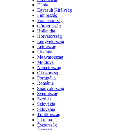
Dánia
Egyesült Királyság
Finnország
Franciaország
Görögország
Hollandia
Horvátország
Lengyelország
Lettország
Litvánia
Magyarország
Moldova
Németország
Olaszország
Portugália
Románia
Spanyolország
Svédország
Szerbia
Szlovákia
Szlovénia
Törökország
Ukrajna
Észtország