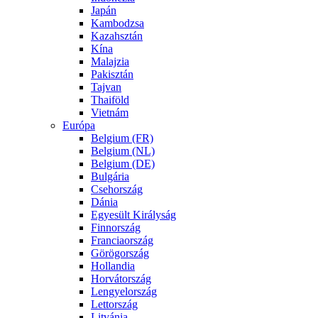
Japán
Kambodzsa
Kazahsztán
Kína
Malajzia
Pakisztán
Tajvan
Thaiföld
Vietnám
Európa
Belgium (FR)
Belgium (NL)
Belgium (DE)
Bulgária
Csehország
Dánia
Egyesült Királyság
Finnország
Franciaország
Görögország
Hollandia
Horvátország
Lengyelország
Lettország
Litvánia