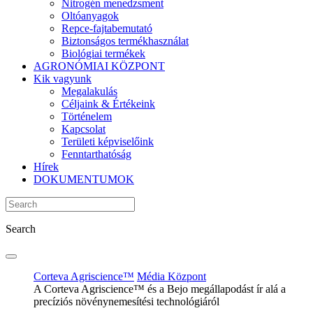
Nitrogén menedzsment
Oltóanyagok
Repce-fajtabemutató
Biztonságos termékhasználat
Biológiai termékek
AGRONÓMIAI KÖZPONT
Kik vagyunk
Megalakulás
Céljaink & Értékeink
Történelem
Kapcsolat
Területi képviselőink
Fenntarthatóság
Hírek
DOKUMENTUMOK
Search
Corteva Agriscience™
Média Központ
A Corteva Agriscience™ és a Bejo megállapodást ír alá a
precíziós növénynemesítési technológiáról