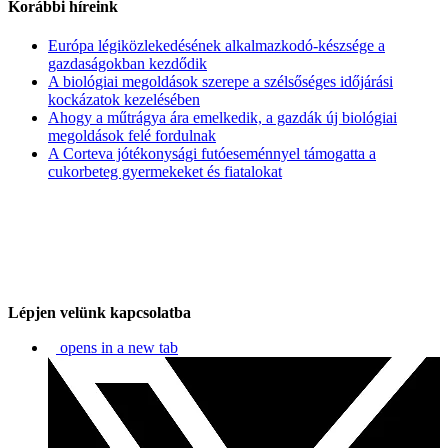
Korábbi híreink
Európa légiközlekedésének alkalmazkodó-készsége a
gazdaságokban kezdődik
A biológiai megoldások szerepe a szélsőséges időjárási
kockázatok kezelésében
Ahogy a műtrágya ára emelkedik, a gazdák új biológiai
megoldások felé fordulnak
A Corteva jótékonysági futóeseménnyel támogatta a
cukorbeteg gyermekeket és fiatalokat
Lépjen velünk kapcsolatba
opens in a new tab