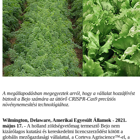
A megállapodásban megegyeztek arról, hogy a vállalat hozzáférést
biztosít a Bejo számára az úttörő CRISPR-Cas9 precíziós
növénynemesítési technológiához.
Wilmington, Delaware, Amerikai Egyesült Államok - 2021.
május 17. -
A holland zöldségvetőmag termesztő Bejo nem
kizárólagos kutatási és kereskedelmi licencszerződést kötött a
globális mezőgazdasági vállalattal, a Corteva Agriscience™-el, a