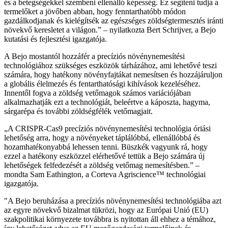
és a betegségekkel szembeni ellenálló képesség. Ez segíteni tudja a
termelőket a jövőben abban, hogy fenntarthatóbb módon
gazdálkodjanak és kielégítsék az egészséges zöldségtermesztés iránti
növekvő keresletet a világon.” – nyilatkozta Bert Schrijver, a Bejo
kutatási és fejlesztési igazgatója.
A Bejo mostantól hozzáfér a precíziós növénynemesítési
technológiához szükséges eszközök tárházához, ami lehetővé teszi
számára, hogy hatékony növényfajtákat nemesítsen és hozzájáruljon
a globális élelmezés és fentarthatósági kihívások kezeléséhez.
Innentől fogva a zöldség vetőmagok számos variációjában
alkalmazhatják ezt a technológiát, beleértve a káposzta, hagyma,
sárgarépa és további zöldségfélék vetőmagjait.
„A CRISPR-Cas9 precíziós növénynemesítési technológia óriási
lehetőség arra, hogy a növényeket táplálóbbá, ellenállóbbá és
hozamhatékonyabbá lehessen tenni. Büszkék vagyunk rá, hogy
ezzel a hatékony eszközzel elérhetővé tettük a Bejo számára új
lehetőségek felfedezését a zöldség vetőmag nemesítésben.” –
mondta Sam Eathington, a Corteva Agriscience™ technológiai
igazgatója.
"A Bejo beruházása a precíziós növénynemesítési technológiába azt
az egyre növekvő bizalmat tükrözi, hogy az Európai Unió (EU)
szakpolitikai környezete továbbra is nyitottan áll ehhez a témához,