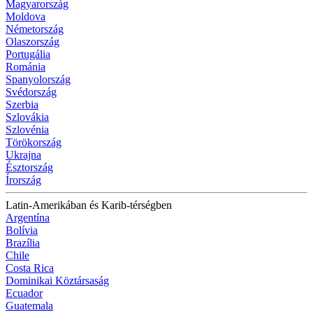
Magyarország
Moldova
Németország
Olaszország
Portugália
Románia
Spanyolország
Svédország
Szerbia
Szlovákia
Szlovénia
Törökország
Ukrajna
Észtország
Írország
Latin-Amerikában és Karib-térségben
Argentína
Bolívia
Brazília
Chile
Costa Rica
Dominikai Köztársaság
Ecuador
Guatemala