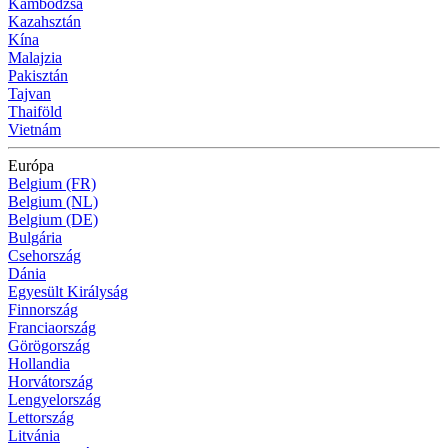
Kambodzsa
Kazahsztán
Kína
Malajzia
Pakisztán
Tajvan
Thaiföld
Vietnám
Európa
Belgium (FR)
Belgium (NL)
Belgium (DE)
Bulgária
Csehország
Dánia
Egyesült Királyság
Finnország
Franciaország
Görögország
Hollandia
Horvátország
Lengyelország
Lettország
Litvánia