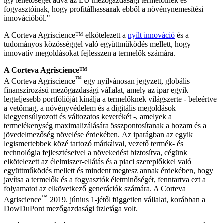
így lehetőséget adva az EU mezőgazdasági termelőinek és
fogyasztóinak, hogy profitálhassanak ebből a növénynemesítési
innovációból."
A Corteva Agriscience™ elkötelezett a
nyílt innováció
és a
tudományos közösséggel való együttműködés mellett, hogy
innovatív megoldásokat fejlesszen a termelők számára.
A Corteva Agriscience™
™
A Corteva Agriscience
egy nyilvánosan jegyzett, globális
finanszírozású mezőgazdasági vállalat, amely az ipar egyik
legteljesebb portfólióját kínálja a termelőknek világszerte - beleértve
a vetőmag, a növényvédelem és a digitális megoldások
kiegyensúlyozott és változatos keverékét -, amelyek a
termelékenység maximalizálására összpontosítanak a hozam és a
jövedelmezőség növelése érdekében. Az iparágban az egyik
legismertebbek közé tartozó márkáival, vezető termék- és
technológia fejlesztéseivel a növekedést biztosítva, cégünk
elkötelezett az élelmiszer-ellátás és a piaci szereplőkkel való
együttműködés mellett és mindent megtesz annak érdekében, hogy
javítsa a termelők és a fogyasztók életminőségét, fenntartva ezt a
folyamatot az elkövetkező generációk számára. A Corteva
™
Agriscience
2019. június 1-jétől független vállalat, korábban a
DowDuPont mezőgazdasági üzletága volt.