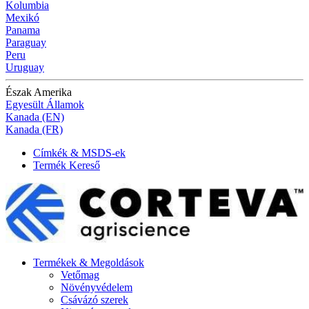
Kolumbia
Mexikó
Panama
Paraguay
Peru
Uruguay
Észak Amerika
Egyesült Államok
Kanada (EN)
Kanada (FR)
Címkék & MSDS-ek
Termék Kereső
Termékek & Megoldások
Vetőmag
Növényvédelem
Csávázó szerek