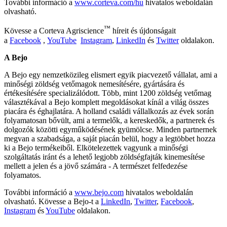
További információ a
www.corteva.com/hu
hivatalos weboldalán
olvasható.
™
Kövesse a Corteva Agriscience
híreit és újdonságait
a
Facebook
,
YouTube
Instagram
,
LinkedIn
és
Twitter
oldalakon.
A Bejo
A Bejo egy nemzetközileg elismert egyik piacvezető vállalat, ami a
minőségi zöldség vetőmagok nemesítésére, gyártására és
értékesítésére specializálódott. Több, mint 1200 zöldség vetőmag
választékával a Bejo komplett megoldásokat kínál a világ összes
piacára és éghajlatára. A holland családi vállalkozás az évek során
folyamatosan bővült, ami a termelők, a kereskedők, a partnerek és
dolgozók közötti egyműködésének gyümölcse. Minden partnernek
megvan a szabadsága, a saját piacán belül, hogy a legtöbbet hozza
ki a Bejo termékeiből. Elkötelezettek vagyunk a minőségi
szolgáltatás iránt és a lehető legjobb zöldségfajták kinemesítése
mellett a jelen és a jövő számára - A természet felfedezése
folyamatos.
További információ a
www.bejo.com
hivatalos weboldalán
olvasható. Kövesse a Bejo-t a
LinkedIn
,
Twitter
,
Facebook
,
Instagram
és
YouTube
oldalakon.