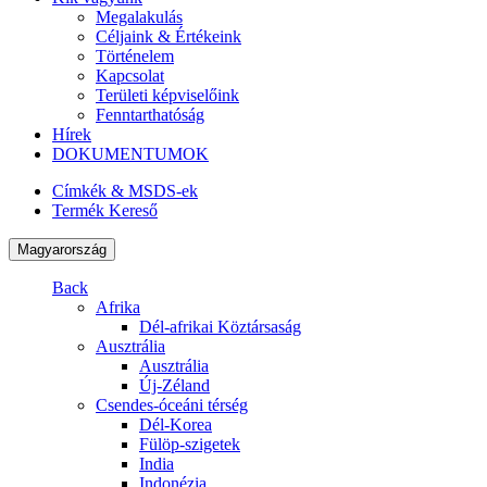
Megalakulás
Céljaink & Értékeink
Történelem
Kapcsolat
Területi képviselőink
Fenntarthatóság
Hírek
DOKUMENTUMOK
Címkék & MSDS-ek
Termék Kereső
Magyarország
Back
Afrika
Dél-afrikai Köztársaság
Ausztrália
Ausztrália
Új-Zéland
Csendes-óceáni térség
Dél-Korea
Fülöp-szigetek
India
Indonézia