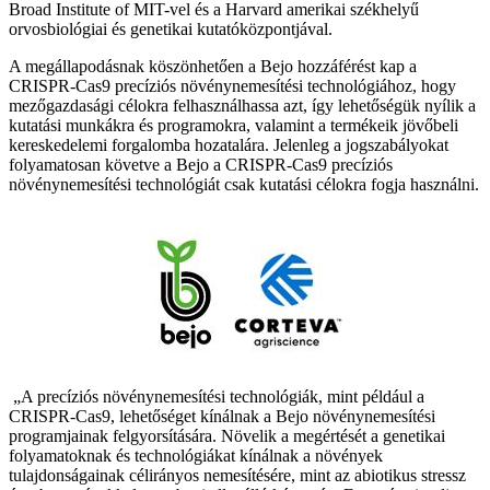
Broad Institute of MIT-vel és a Harvard amerikai székhelyű
orvosbiológiai és genetikai kutatóközpontjával.
A megállapodásnak köszönhetően a Bejo hozzáférést kap a
CRISPR-Cas9 precíziós növénynemesítési technológiához, hogy
mezőgazdasági célokra felhasználhassa azt, így lehetőségük nyílik a
kutatási munkákra és programokra, valamint a termékeik jövőbeli
kereskedelemi forgalomba hozatalára. Jelenleg a jogszabályokat
folyamatosan követve a Bejo a CRISPR-Cas9 precíziós
növénynemesítési technológiát csak kutatási célokra fogja használni.
„A precíziós növénynemesítési technológiák, mint például a
CRISPR-Cas9, lehetőséget kínálnak a Bejo növénynemesítési
programjainak felgyorsítására. Növelik a megértését a genetikai
folyamatoknak és technológiákat kínálnak a növények
tulajdonságainak célirányos nemesítésére, mint az abiotikus stressz