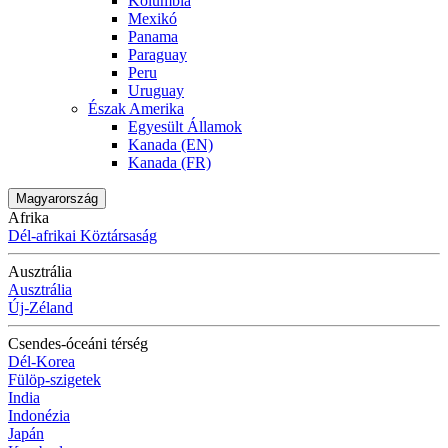
Kolumbia
Mexikó
Panama
Paraguay
Peru
Uruguay
Észak Amerika
Egyesült Államok
Kanada (EN)
Kanada (FR)
Magyarország
Afrika
Dél-afrikai Köztársaság
Ausztrália
Ausztrália
Új-Zéland
Csendes-óceáni térség
Dél-Korea
Fülöp-szigetek
India
Indonézia
Japán