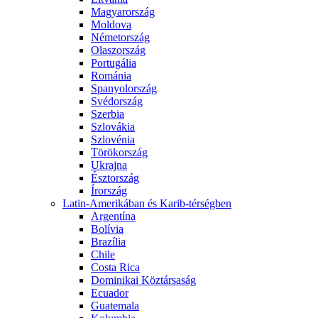
Magyarország
Moldova
Németország
Olaszország
Portugália
Románia
Spanyolország
Svédország
Szerbia
Szlovákia
Szlovénia
Törökország
Ukrajna
Észtország
Írország
Latin-Amerikában és Karib-térségben
Argentína
Bolívia
Brazília
Chile
Costa Rica
Dominikai Köztársaság
Ecuador
Guatemala