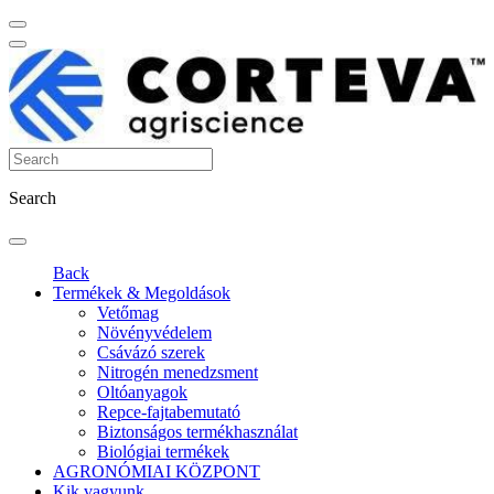
Search
Back
Termékek & Megoldások
Vetőmag
Növényvédelem
Csávázó szerek
Nitrogén menedzsment
Oltóanyagok
Repce-fajtabemutató
Biztonságos termékhasználat
Biológiai termékek
AGRONÓMIAI KÖZPONT
Kik vagyunk