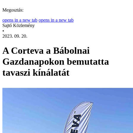
Megosztás:
opens in a new tab
opens in a new tab
Sajtó Közlemény
•
2023. 09. 20.
A Corteva a Bábolnai
Gazdanapokon bemutatta
tavaszi kínálatát