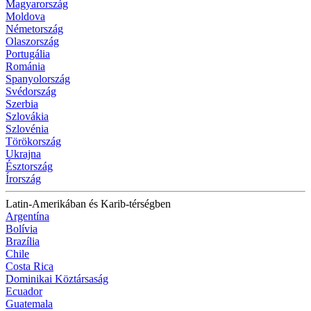
Magyarország
Moldova
Németország
Olaszország
Portugália
Románia
Spanyolország
Svédország
Szerbia
Szlovákia
Szlovénia
Törökország
Ukrajna
Észtország
Írország
Latin-Amerikában és Karib-térségben
Argentína
Bolívia
Brazília
Chile
Costa Rica
Dominikai Köztársaság
Ecuador
Guatemala