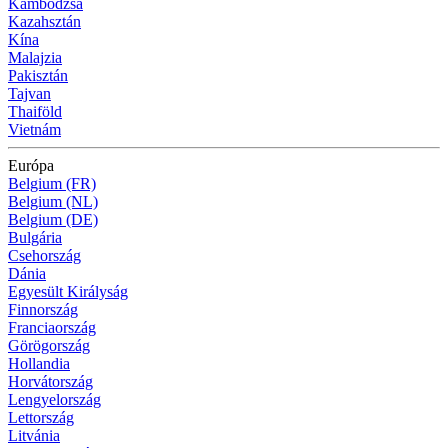
Kambodzsa
Kazahsztán
Kína
Malajzia
Pakisztán
Tajvan
Thaiföld
Vietnám
Európa
Belgium (FR)
Belgium (NL)
Belgium (DE)
Bulgária
Csehország
Dánia
Egyesült Királyság
Finnország
Franciaország
Görögország
Hollandia
Horvátország
Lengyelország
Lettország
Litvánia