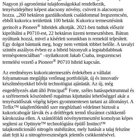
Nagyon jó agronómiai tulajdonságokkal rendelkezik,
tenyészidejéhez képest alacsony növény, csöveit is alacsonyan
hozza. „260 hektáron gazdálkodunk családommal Iregszemcsén,
ebből kukorica területünk 100 hektár. Kukorica termesztésünk
®
gerincét a Pioneer
hibridek alkotják. 2021-ben tudtuk először
kipróbálni a P0710-est, 22 hektáron üzemi termesztésben. Bátran
nyúltunk hozzá, mivel a kísérleti sorunkban is remekül teljesített.
Egy dolgot bántunk meg, hogy nem vettünk többet belőle. A tavalyi
szintén aszályos évben ez a hibrid bizonyult a legstabilabbnak
terméspotenciálban” –nyilatkozott Jakab Csaba, iregszemcsei
®
termelési vezető a Pioneer
P0710 hibrid kapcsán.
Az eredményes kukoricatermesztés érdekében a vállalat
folyamatosan megújítja vetőmag portfolióját, új és innovatív
készítményekkel bővíti technológiai ajánlatát. Az új, még
®
engedélyezés alatt álló Principal
Forte, széles hatásspektrummal és
a széfenernek köszönhető rugalmas kijuttatási lehetőséggel akár a
tenyészidőszak végéig képes gyommentesen tartani az állományt. A
Teflix™ talajfertőtlenítő szer megbízható védelmet biztosít a
kukoricabogár lárvák és a drótférgek termő tőszámot csökkentő
károkozása ellen. A szántóföldi növénytermesztést komolyan képes
segíteni az Optinyte™ technológiára épülő Instinct™
talajkondicionáló nitrogén stabilizátor, mely hatását a talaj felszíne
alatt fejti ki a nitrogénveszteségek jelentős csökkentésével.