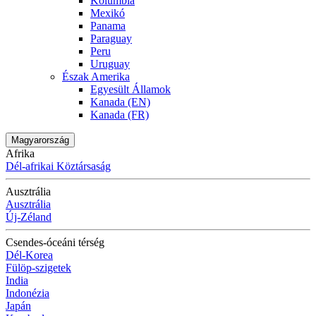
Kolumbia
Mexikó
Panama
Paraguay
Peru
Uruguay
Észak Amerika
Egyesült Államok
Kanada (EN)
Kanada (FR)
Magyarország
Afrika
Dél-afrikai Köztársaság
Ausztrália
Ausztrália
Új-Zéland
Csendes-óceáni térség
Dél-Korea
Fülöp-szigetek
India
Indonézia
Japán