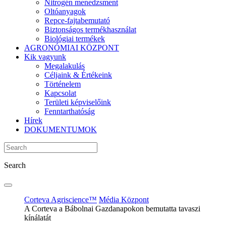
Nitrogén menedzsment
Oltóanyagok
Repce-fajtabemutató
Biztonságos termékhasználat
Biológiai termékek
AGRONÓMIAI KÖZPONT
Kik vagyunk
Megalakulás
Céljaink & Értékeink
Történelem
Kapcsolat
Területi képviselőink
Fenntarthatóság
Hírek
DOKUMENTUMOK
Search
Corteva Agriscience™
Média Központ
A Corteva a Bábolnai Gazdanapokon bemutatta tavaszi
kínálatát