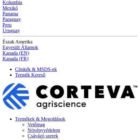
Kolumbia
Mexikó
Panama
Paraguay
Peru
Uruguay
Észak Amerika
Egyesült Államok
Kanada (EN)
Kanada (FR)
Címkék & MSDS-ek
Termék Kereső
Termékek & Megoldások
Vetőmag
Növényvédelem
Csávázó szerek