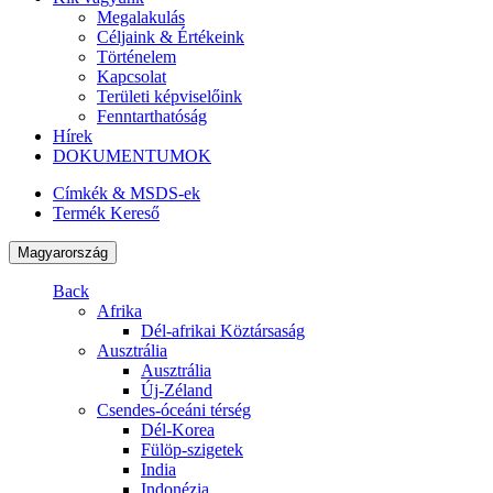
Megalakulás
Céljaink & Értékeink
Történelem
Kapcsolat
Területi képviselőink
Fenntarthatóság
Hírek
DOKUMENTUMOK
Címkék & MSDS-ek
Termék Kereső
Magyarország
Back
Afrika
Dél-afrikai Köztársaság
Ausztrália
Ausztrália
Új-Zéland
Csendes-óceáni térség
Dél-Korea
Fülöp-szigetek
India
Indonézia