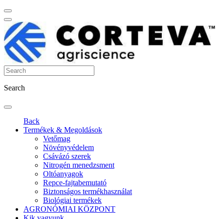
Search
Back
Termékek & Megoldások
Vetőmag
Növényvédelem
Csávázó szerek
Nitrogén menedzsment
Oltóanyagok
Repce-fajtabemutató
Biztonságos termékhasználat
Biológiai termékek
AGRONÓMIAI KÖZPONT
Kik vagyunk