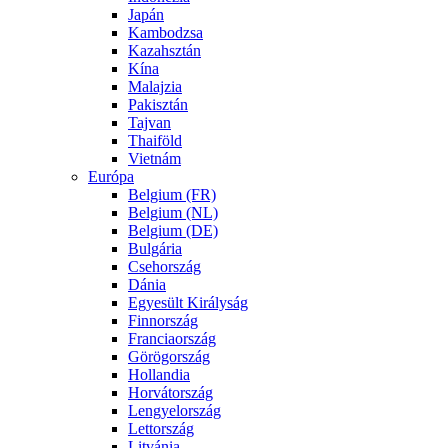
Japán
Kambodzsa
Kazahsztán
Kína
Malajzia
Pakisztán
Tajvan
Thaiföld
Vietnám
Európa
Belgium (FR)
Belgium (NL)
Belgium (DE)
Bulgária
Csehország
Dánia
Egyesült Királyság
Finnország
Franciaország
Görögország
Hollandia
Horvátország
Lengyelország
Lettország
Litvánia