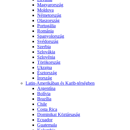
Magyarország
Moldova
Németország
Olaszország
Portugália
Románia
Spanyolország
Svédország
Szerbia
Szlovákia
Szlovénia
Törökország
Ukrajna
Észtország
Írország
Latin-Amerikában és Karib-térségben
Argentína
Bolívia
Brazília
Chile
Costa Rica
Dominikai Köztársaság
Ecuador
Guatemala