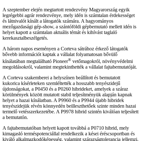
A szeptember elején megtartott rendezvény Magyarország egyik
legrégebbi agrár rendezvénye, mely idén is számtalan érdekességet
és látnivalót kínált a látogatók számára. A hagyományos
mezőgazdasági gép‐show, a szántóföldi gépbemutató mellett idén is
helyet kapott a számtalan aktuális témát és kihívást taglaló
kerekasztalbeszélgetés.
A három napos eseményen a Corteva sátrához érkező látogatók
bővebb információt kaptak a vállalat folyamatosan bővülő
®
kínálatában megtalálható Pioneer
vetőmagokról, növényvédelmi
megoldásokról, valamint megtekinthették a vállalat fajtabemutatóját.
A Corteva szakemberei a helyszínen beállított és bemutatott
kukorica kísérleteken szemléltették a hosszabb tenyészidejű
újdonságokat, a P0450 és a P0260 hibrideket, amelyek a száraz
körülmények között mutatott stabil teljesítményük alapján kapnak
helyet a hazai kínálatban. A P9960 és a P9944 újabb hibridek
tenyészidejük révén könnyedén beilleszthetőek szinte minden hazai
termelő vetésszerkezetébe. A P9978 hibrid szintén kiválóan teljesített
a bemutatón.
A fajtabemutatóban helyett kapott továbbá a P0710 hibrid, mely
kimagasló terméspotenciállal rendelkezik a kései éréscsoportban és
kiváló alkalmazkodóképesség, valamint szárazságtolerancia jellemzi.