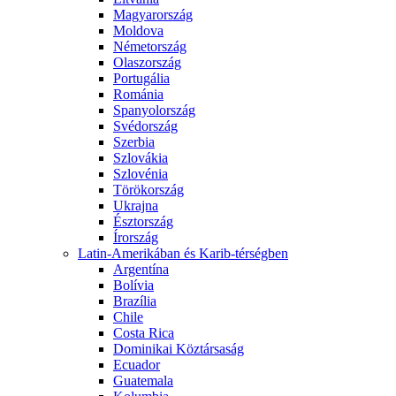
Magyarország
Moldova
Németország
Olaszország
Portugália
Románia
Spanyolország
Svédország
Szerbia
Szlovákia
Szlovénia
Törökország
Ukrajna
Észtország
Írország
Latin-Amerikában és Karib-térségben
Argentína
Bolívia
Brazília
Chile
Costa Rica
Dominikai Köztársaság
Ecuador
Guatemala