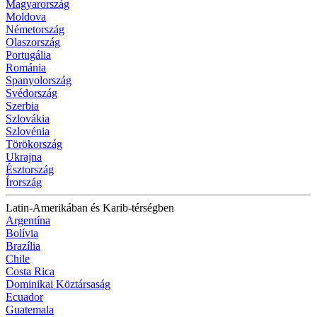
Magyarország
Moldova
Németország
Olaszország
Portugália
Románia
Spanyolország
Svédország
Szerbia
Szlovákia
Szlovénia
Törökország
Ukrajna
Észtország
Írország
Latin-Amerikában és Karib-térségben
Argentína
Bolívia
Brazília
Chile
Costa Rica
Dominikai Köztársaság
Ecuador
Guatemala