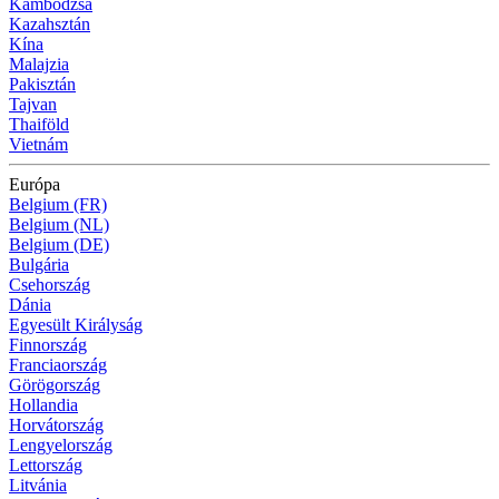
Kambodzsa
Kazahsztán
Kína
Malajzia
Pakisztán
Tajvan
Thaiföld
Vietnám
Európa
Belgium (FR)
Belgium (NL)
Belgium (DE)
Bulgária
Csehország
Dánia
Egyesült Királyság
Finnország
Franciaország
Görögország
Hollandia
Horvátország
Lengyelország
Lettország
Litvánia