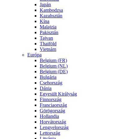
Japán
Kambodzsa
Kazahsztán
Kína
Malajzia
Pakisztán
Tajvan
Thaiföld
Vietnám
Európa
Belgium (FR)
Belgium (NL)
Belgium (DE)
Bulgária
Csehország
Dánia
Egyesült Királyság
Finnország
Franciaország
Görögország
Hollandia
Horvátország
Lengyelország
Lettország
Litvánia