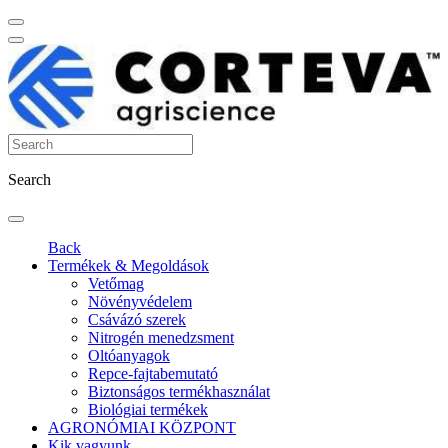
Search
Back
Termékek & Megoldások
Vetőmag
Növényvédelem
Csávázó szerek
Nitrogén menedzsment
Oltóanyagok
Repce-fajtabemutató
Biztonságos termékhasználat
Biológiai termékek
AGRONÓMIAI KÖZPONT
Kik vagyunk