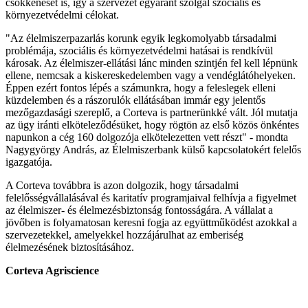
csökkenését is, így a szervezet egyaránt szolgál szociális és
környezetvédelmi célokat.
"Az élelmiszerpazarlás korunk egyik legkomolyabb társadalmi
problémája, szociális és környezetvédelmi hatásai is rendkívül
károsak. Az élelmiszer-ellátási lánc minden szintjén fel kell lépnünk
ellene, nemcsak a kiskereskedelemben vagy a vendéglátóhelyeken.
Éppen ezért fontos lépés a számunkra, hogy a feleslegek elleni
küzdelemben és a rászorulók ellátásában immár egy jelentős
mezőgazdasági szereplő, a Corteva is partnerünkké vált. Jól mutatja
az ügy iránti elköteleződésüket, hogy rögtön az első közös önkéntes
napunkon a cég 160 dolgozója elkötelezetten vett részt" - mondta
Nagygyörgy András, az Élelmiszerbank külső kapcsolatokért felelős
igazgatója.
A Corteva továbbra is azon dolgozik, hogy társadalmi
felelősségvállalásával és karitatív programjaival felhívja a figyelmet
az élelmiszer- és élelmezésbiztonság fontosságára. A vállalat a
jövőben is folyamatosan keresni fogja az együttműködést azokkal a
szervezetekkel, amelyekkel hozzájárulhat az emberiség
élelmezésének biztosításához.
Corteva Agriscience