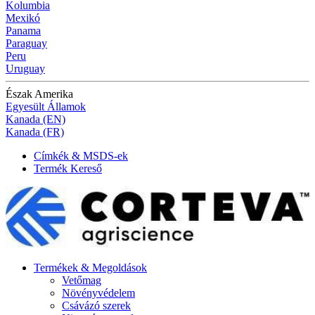
Kolumbia
Mexikó
Panama
Paraguay
Peru
Uruguay
Észak Amerika
Egyesült Államok
Kanada (EN)
Kanada (FR)
Címkék & MSDS-ek
Termék Kereső
Termékek & Megoldások
Vetőmag
Növényvédelem
Csávázó szerek