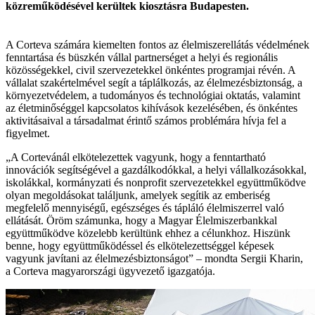
közreműködésével kerültek kiosztásra Budapesten.
A Corteva számára kiemelten fontos az élelmiszerellátás védelmének
fenntartása és büszkén vállal partnerséget a helyi és regionális
közösségekkel, civil szervezetekkel önkéntes programjai révén. A
vállalat szakértelmével segít a táplálkozás, az élelmezésbiztonság, a
környezetvédelem, a tudományos és technológiai oktatás, valamint
az életminőséggel kapcsolatos kihívások kezelésében, és önkéntes
aktivitásaival a társadalmat érintő számos problémára hívja fel a
figyelmet.
„A Cortevánál elkötelezettek vagyunk, hogy a fenntartható
innovációk segítségével a gazdálkodókkal, a helyi vállalkozásokkal,
iskolákkal, kormányzati és nonprofit szervezetekkel együttműködve
olyan megoldásokat találjunk, amelyek segítik az emberiség
megfelelő mennyiségű, egészséges és tápláló élelmiszerrel való
ellátását. Öröm számunka, hogy a Magyar Élelmiszerbankkal
együttműködve közelebb kerültünk ehhez a célunkhoz. Hiszünk
benne, hogy együttműködéssel és elkötelezettséggel képesek
vagyunk javítani az élelmezésbiztonságot” – mondta Sergii Kharin,
a Corteva magyarországi ügyvezető igazgatója.