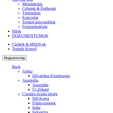
Megalakulás
Céljaink & Értékeink
Történelem
Kapcsolat
Területi képviselőink
Fenntarthatóság
Hírek
DOKUMENTUMOK
Címkék & MSDS-ek
Termék Kereső
Magyarország
Back
Afrika
Dél-afrikai Köztársaság
Ausztrália
Ausztrália
Új-Zéland
Csendes-óceáni térség
Dél-Korea
Fülöp-szigetek
India
Indonézia