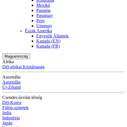
Kolumbia
Mexikó
Panama
Paraguay
Peru
Uruguay
Észak Amerika
Egyesült Államok
Kanada (EN)
Kanada (FR)
Magyarország
Afrika
Dél-afrikai Köztársaság
Ausztrália
Ausztrália
Új-Zéland
Csendes-óceáni térség
Dél-Korea
Fülöp-szigetek
India
Indonézia
Japán