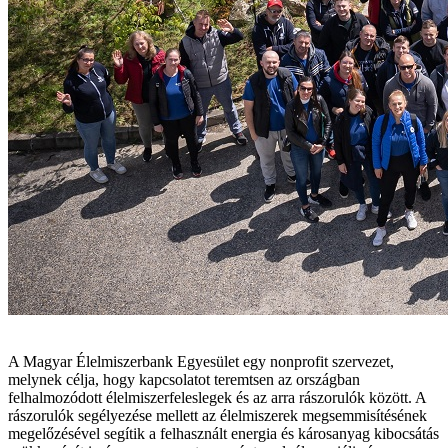
A Magyar Élelmiszerbank Egyesület egy nonprofit szervezet,
melynek célja, hogy kapcsolatot teremtsen az országban
felhalmozódott élelmiszerfeleslegek és az arra rászorulók között. A
rászorulók segélyezése mellett az élelmiszerek megsemmisítésének
megelőzésével segítik a felhasznált energia és károsanyag kibocsátás