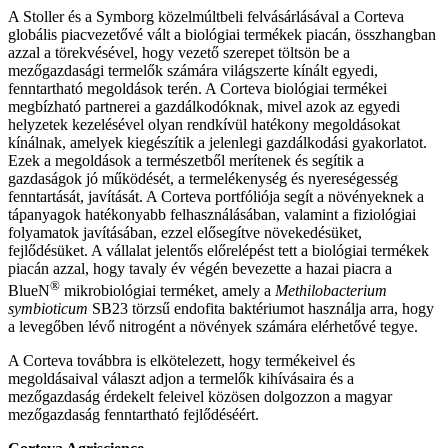
A Stoller és a Symborg közelmúltbeli felvásárlásával a Corteva
globális piacvezetővé vált a biológiai termékek piacán, összhangban
azzal a törekvésével, hogy vezető szerepet töltsön be a
mezőgazdasági termelők számára világszerte kínált egyedi,
fenntartható megoldások terén. A Corteva biológiai termékei
megbízható partnerei a gazdálkodóknak, mivel azok az egyedi
helyzetek kezelésével olyan rendkívül hatékony megoldásokat
kínálnak, amelyek kiegészítik a jelenlegi gazdálkodási gyakorlatot.
Ezek a megoldások a természetből merítenek és segítik a
gazdaságok jó működését, a termelékenység és nyereségesség
fenntartását, javítását. A Corteva portfóliója segít a növényeknek a
tápanyagok hatékonyabb felhasználásában, valamint a fiziológiai
folyamatok javításában, ezzel elősegítve növekedésüket,
fejlődésüket. A vállalat jelentős előrelépést tett a biológiai termékek
piacán azzal, hogy tavaly év végén bevezette a hazai piacra a
®
BlueN
mikrobiológiai terméket, amely a
Methilobacterium
symbioticum
SB23 törzsű endofita baktériumot használja arra, hogy
a levegőben lévő nitrogént a növények számára elérhetővé tegye.
A Corteva továbbra is elkötelezett, hogy termékeivel és
megoldásaival választ adjon a termelők kihívásaira és a
mezőgazdaság érdekelt feleivel közösen dolgozzon a magyar
mezőgazdaság fenntartható fejlődéséért.