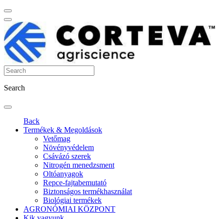
Search
Back
Termékek & Megoldások
Vetőmag
Növényvédelem
Csávázó szerek
Nitrogén menedzsment
Oltóanyagok
Repce-fajtabemutató
Biztonságos termékhasználat
Biológiai termékek
AGRONÓMIAI KÖZPONT
Kik vagyunk