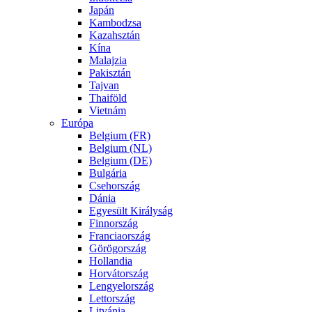
Japán
Kambodzsa
Kazahsztán
Kína
Malajzia
Pakisztán
Tajvan
Thaiföld
Vietnám
Európa
Belgium (FR)
Belgium (NL)
Belgium (DE)
Bulgária
Csehország
Dánia
Egyesült Királyság
Finnország
Franciaország
Görögország
Hollandia
Horvátország
Lengyelország
Lettország
Litvánia