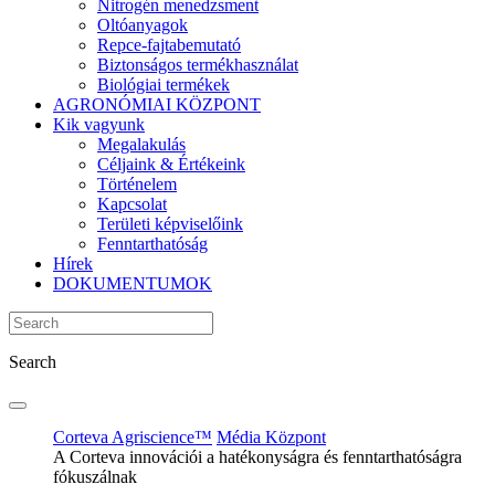
Nitrogén menedzsment
Oltóanyagok
Repce-fajtabemutató
Biztonságos termékhasználat
Biológiai termékek
AGRONÓMIAI KÖZPONT
Kik vagyunk
Megalakulás
Céljaink & Értékeink
Történelem
Kapcsolat
Területi képviselőink
Fenntarthatóság
Hírek
DOKUMENTUMOK
Search
Corteva Agriscience™
Média Központ
A Corteva innovációi a hatékonyságra és fenntarthatóságra
fókuszálnak