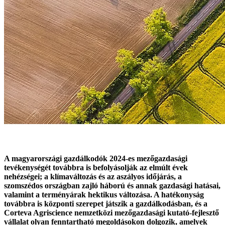
A magyarországi gazdálkodók 2024-es mezőgazdasági
tevékenységét továbbra is befolyásolják az elmúlt évek
nehézségei; a klímaváltozás és az aszályos időjárás, a
szomszédos országban zajló háború és annak gazdasági hatásai,
valamint a terményárak hektikus változása. A hatékonyság
továbbra is központi szerepet játszik a gazdálkodásban, és a
Corteva Agriscience nemzetközi mezőgazdasági kutató-fejlesztő
vállalat olyan fenntartható megoldásokon dolgozik, amelyek