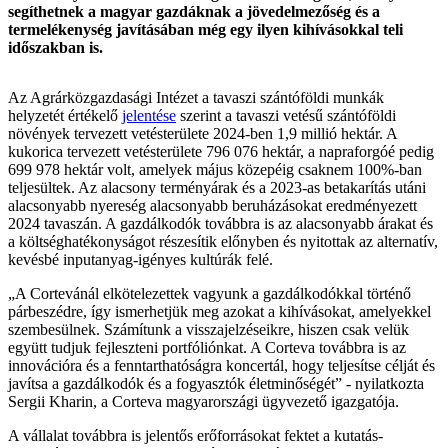
segíthetnek a magyar gazdáknak a jövedelmezőség és a
termelékenység javításában még egy ilyen kihívásokkal teli
időszakban is.
Az Agrárközgazdasági Intézet a tavaszi szántóföldi munkák
helyzetét értékelő
jelentése
szerint a tavaszi vetésű szántóföldi
növények tervezett vetésterülete 2024-ben 1,9 millió hektár. A
kukorica tervezett vetésterülete 796 076 hektár, a napraforgóé pedig
699 978 hektár volt, amelyek május közepéig csaknem 100%-ban
teljesültek. Az alacsony terményárak és a 2023-as betakarítás utáni
alacsonyabb nyereség alacsonyabb beruházásokat eredményezett
2024 tavaszán. A gazdálkodók továbbra is az alacsonyabb árakat és
a költséghatékonyságot részesítik előnyben és nyitottak az alternatív,
kevésbé inputanyag-igényes kultúrák felé.
„A Cortevánál elkötelezettek vagyunk a gazdálkodókkal történő
párbeszédre, így ismerhetjük meg azokat a kihívásokat, amelyekkel
szembesülnek. Számítunk a visszajelzéseikre, hiszen csak velük
együtt tudjuk fejleszteni portfóliónkat. A Corteva továbbra is az
innovációra és a fenntarthatóságra koncertál, hogy teljesítse célját és
javítsa a gazdálkodók és a fogyasztók életminőségét” - nyilatkozta
Sergii Kharin, a Corteva magyarországi ügyvezető igazgatója.
A vállalat továbbra is jelentős erőforrásokat fektet a kutatás-