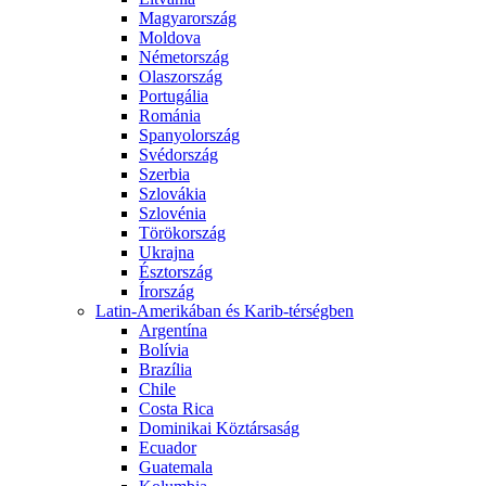
Magyarország
Moldova
Németország
Olaszország
Portugália
Románia
Spanyolország
Svédország
Szerbia
Szlovákia
Szlovénia
Törökország
Ukrajna
Észtország
Írország
Latin-Amerikában és Karib-térségben
Argentína
Bolívia
Brazília
Chile
Costa Rica
Dominikai Köztársaság
Ecuador
Guatemala