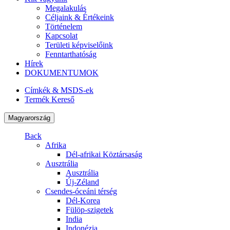
Megalakulás
Céljaink & Értékeink
Történelem
Kapcsolat
Területi képviselőink
Fenntarthatóság
Hírek
DOKUMENTUMOK
Címkék & MSDS-ek
Termék Kereső
Magyarország
Back
Afrika
Dél-afrikai Köztársaság
Ausztrália
Ausztrália
Új-Zéland
Csendes-óceáni térség
Dél-Korea
Fülöp-szigetek
India
Indonézia