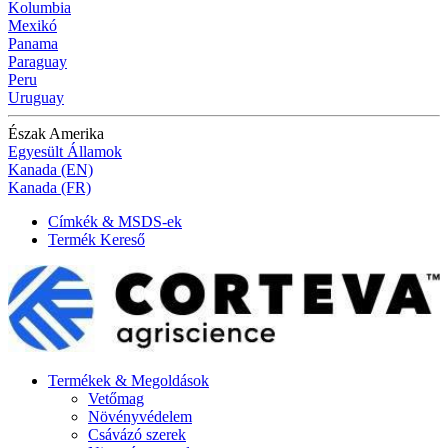
Kolumbia
Mexikó
Panama
Paraguay
Peru
Uruguay
Észak Amerika
Egyesült Államok
Kanada (EN)
Kanada (FR)
Címkék & MSDS-ek
Termék Kereső
Termékek & Megoldások
Vetőmag
Növényvédelem
Csávázó szerek