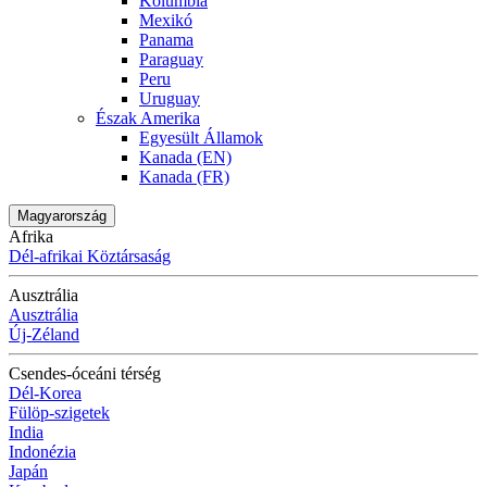
Kolumbia
Mexikó
Panama
Paraguay
Peru
Uruguay
Észak Amerika
Egyesült Államok
Kanada (EN)
Kanada (FR)
Magyarország
Afrika
Dél-afrikai Köztársaság
Ausztrália
Ausztrália
Új-Zéland
Csendes-óceáni térség
Dél-Korea
Fülöp-szigetek
India
Indonézia
Japán