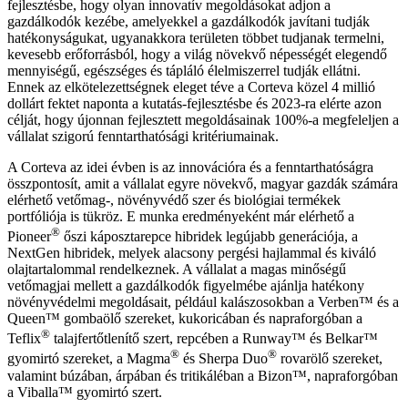
fejlesztésbe, hogy olyan innovatív megoldásokat adjon a
gazdálkodók kezébe, amelyekkel a gazdálkodók javítani tudják
hatékonyságukat, ugyanakkora területen többet tudjanak termelni,
kevesebb erőforrásból, hogy a világ növekvő népességét elegendő
mennyiségű, egészséges és tápláló élelmiszerrel tudják ellátni.
Ennek az elkötelezettségnek eleget téve a Corteva közel 4 millió
dollárt fektet naponta a kutatás-fejlesztésbe és 2023-ra elérte azon
célját, hogy újonnan fejlesztett megoldásainak 100%-a megfeleljen a
vállalat szigorú fenntarthatósági kritériumainak.
A Corteva az idei évben is az innovációra és a fenntarthatóságra
összpontosít, amit a vállalat egyre növekvő, magyar gazdák számára
elérhető vetőmag-, növényvédő szer és biológiai termékek
portfóliója is tükröz. E munka eredményeként már elérhető a
®
Pioneer
őszi káposztarepce hibridek legújabb generációja, a
NextGen hibridek, melyek alacsony pergési hajlammal és kiváló
olajtartalommal rendelkeznek. A vállalat a magas minőségű
vetőmagjai mellett a gazdálkodók figyelmébe ajánlja hatékony
növényvédelmi megoldásait, például kalászosokban a Verben™ és a
Queen™ gombaölő szereket, kukoricában és napraforgóban a
®
Teflix
talajfertőtlenítő szert, repcében a Runway™ és Belkar™
®
®
gyomirtó szereket, a Magma
és Sherpa Duo
rovarölő szereket,
valamint búzában, árpában és tritikáléban a Bizon™, napraforgóban
a Viballa™ gyomirtó szert.