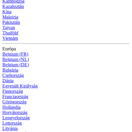
Kambodzsa
Kazahsztán
Kína
Malajzia
Pakisztán
Tajvan
Thaiföld
Vietnám
Európa
Belgium (FR)
Belgium (NL)
Belgium (DE)
Bulgária
Csehország
Dánia
Egyesült Királyság
Finnország
Franciaország
Görögország
Hollandia
Horvátország
Lengyelország
Lettország
Litvánia