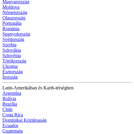
Magyarország
Moldova
Németország
Olaszország
Portugália
Románia
Spanyolország
Svédország
Szerbia
Szlovákia
Szlovénia
Törökország
Ukrajna
Észtország
Írország
Latin-Amerikában és Karib-térségben
Argentína
Bolívia
Brazília
Chile
Costa Rica
Dominikai Köztársaság
Ecuador
Guatemala