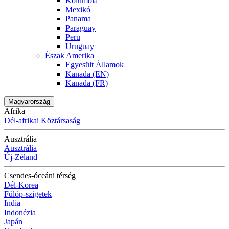
Kolumbia
Mexikó
Panama
Paraguay
Peru
Uruguay
Észak Amerika
Egyesült Államok
Kanada (EN)
Kanada (FR)
Magyarország
Afrika
Dél-afrikai Köztársaság
Ausztrália
Ausztrália
Új-Zéland
Csendes-óceáni térség
Dél-Korea
Fülöp-szigetek
India
Indonézia
Japán