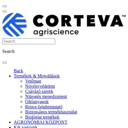
Search
Back
Termékek & Megoldások
Vetőmag
Növényvédelem
Csávázó szerek
Nitrogén menedzsment
Oltóanyagok
Repce-fajtabemutató
Biztonságos termékhasználat
Biológiai termékek
AGRONÓMIAI KÖZPONT
Kik vagyunk