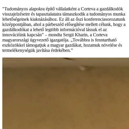
"Tudományos alapokra építő vállalatként a Corteva a gazdálkodók
visszajelzéseire és tapasztalataira támaszkodik a tudományos munka
lehetőségeinek kiaknázásához. Ez áll az őszi konferenciasorozatunk
középpontjában, ahol a párbeszéd elősegítése mellett célunk, hogy a
gazdálkodókat a lehető legtöbb információval lássuk el az
innovációink kapcsán” – mondta Sergii Kharin, a Corteva
magyarországi ügyvezető igazgatója. „Továbbra is fenntartható
eszközökkel támogatjuk a magyar gazdákat, hozamuk növelése és
termelékenységük javítása érdekében.”