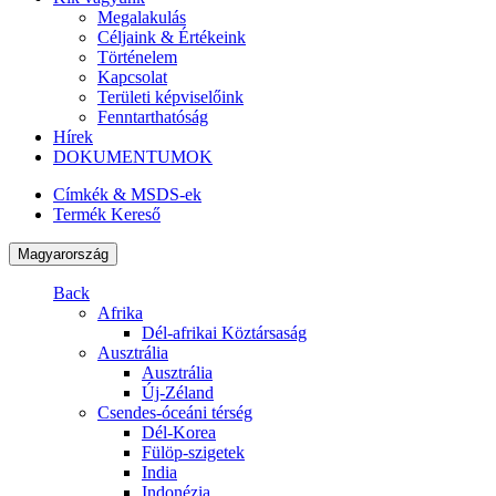
Megalakulás
Céljaink & Értékeink
Történelem
Kapcsolat
Területi képviselőink
Fenntarthatóság
Hírek
DOKUMENTUMOK
Címkék & MSDS-ek
Termék Kereső
Magyarország
Back
Afrika
Dél-afrikai Köztársaság
Ausztrália
Ausztrália
Új-Zéland
Csendes-óceáni térség
Dél-Korea
Fülöp-szigetek
India
Indonézia