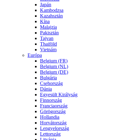
Japán
Kambodzsa
Kazahsztán
Kína
Malajzia
Pakisztán
Tajvan
Thaiföld
Vietnám
Európa
Belgium (FR)
Belgium (NL)
Belgium (DE)
Bulgária
Csehország
Dánia
Egyesült Királyság
Finnország
Franciaország
Görögország
Hollandia
Horvátország
Lengyelország
Lettország
Litvánia