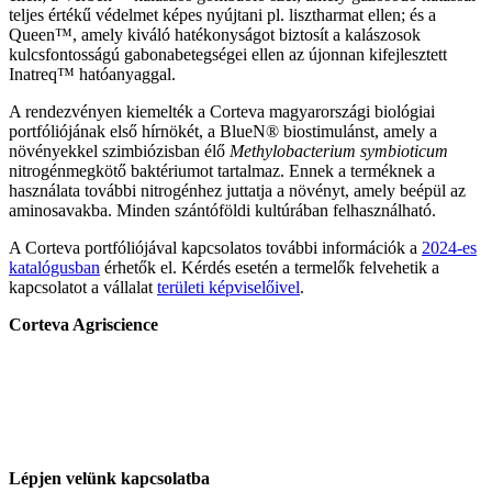
teljes értékű védelmet képes nyújtani pl. lisztharmat ellen; és a
Queen™, amely kiváló hatékonyságot biztosít a kalászosok
kulcsfontosságú gabonabetegségei ellen az újonnan kifejlesztett
Inatreq™ hatóanyaggal.
A rendezvényen kiemelték a Corteva magyarországi biológiai
portfóliójának első hírnökét, a BlueN® biostimulánst, amely a
növényekkel szimbiózisban élő
Methylobacterium symbioticum
nitrogénmegkötő baktériumot tartalmaz. Ennek a terméknek a
használata további nitrogénhez juttatja a növényt, amely beépül az
aminosavakba. Minden szántóföldi kultúrában felhasználható.
A Corteva portfóliójával kapcsolatos további információk a
2024-es
katalógusban
érhetők el. Kérdés esetén a termelők felvehetik a
kapcsolatot a vállalat
területi képviselőivel
.
Corteva Agriscience
Lépjen velünk kapcsolatba