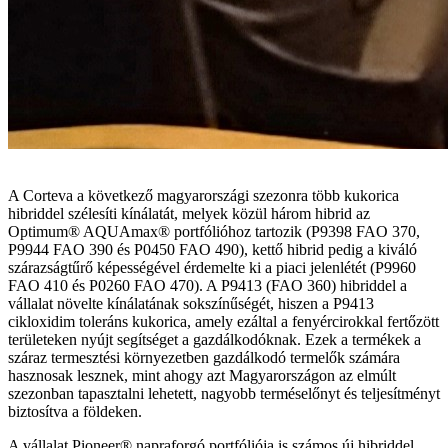
A Corteva a következő magyarországi szezonra több kukorica
hibriddel szélesíti kínálatát, melyek közül három hibrid az
Optimum® AQUAmax® portfólióhoz tartozik (P9398 FAO 370,
P9944 FAO 390 és P0450 FAO 490), kettő hibrid pedig a kiváló
szárazságtűrő képességével érdemelte ki a piaci jelenlétét (P9960
FAO 410 és P0260 FAO 470). A P9413 (FAO 360) hibriddel a
vállalat növelte kínálatának sokszínűségét, hiszen a P9413
cikloxidim toleráns kukorica, amely ezáltal a fenyércirokkal fertőzött
területeken nyújt segítséget a gazdálkodóknak. Ezek a termékek a
száraz termesztési környezetben gazdálkodó termelők számára
hasznosak lesznek, mint ahogy azt Magyarországon az elmúlt
szezonban tapasztalni lehetett, nagyobb terméselőnyt és teljesítményt
biztosítva a földeken.
A vállalat Pioneer® napraforgó portfóliója is számos új hibriddel