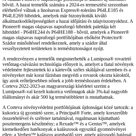
bővül. A hazai termelők számára a 2024-es termesztési szezonban
elérhetővé válnak a linolsavas Express®-toleráns P64LE185 és
P64LE269 hibridek, amelyek már bizonyították kiváló
alkalmazkodóképességüket a hazai időjárási és talajviszonyokhoz. A
Pioneer® magas olajsavas napraforgó hibridek palettája két
hibriddel - P64HE244 és P64HE188 - bővül, amelyek a Pioneer®
magas olajsavas napraforgó portfóliójában elsőként Protector®
Szádor minősítéssel rendelkeznek, amely a szádor által
veszélyeztetett területeken is termésbiztonságot nyújt.
A rendezvényen a termelők megismerhették a Lumiposa® rovarirtó
vetőmag-csávázási technológia előnyeit is, amelyet a fiatal növények
védelmére fejlesztettek ki a kártevők széles skálájával szemben és a
növényeket már korai fázisban megvédi a rovarok okozta károktól,
így azok erőteljesebben nőnek a jobb terméshozam érdekében. A
Corteva 2022-2023-as magyarországi kísérletei szerint a
Lumiposa®-val kezelt kukorica vetőmagok akár 3%-kal nagyobb
tőállományt és akár 500 kg terméstöbbletet is mutathatnak.
A Corteva növényvédelmi portfóliójának újdonságai közé tartozik: a
kukorica új gyomirtó szere, a Principal® Forte, amely korszerűbb
összetételével és széfener tartalmával, rugalmasan kijuttatható
posztemergens készítmény; a Rexade™ és a Genius™, amelyek
kiemelkedően hatékonyak a kalászosok egyszikű gyomnövényei
ellen; a Verben™ kalászos gombaölő szer, amely gázosodó hatással