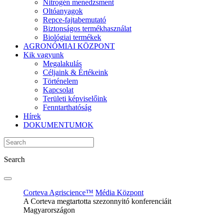
Nitrogén menedzsment
Oltóanyagok
Repce-fajtabemutató
Biztonságos termékhasználat
Biológiai termékek
AGRONÓMIAI KÖZPONT
Kik vagyunk
Megalakulás
Céljaink & Értékeink
Történelem
Kapcsolat
Területi képviselőink
Fenntarthatóság
Hírek
DOKUMENTUMOK
Search
Corteva Agriscience™
Média Központ
A Corteva megtartotta szezonnyitó konferenciáit
Magyarországon