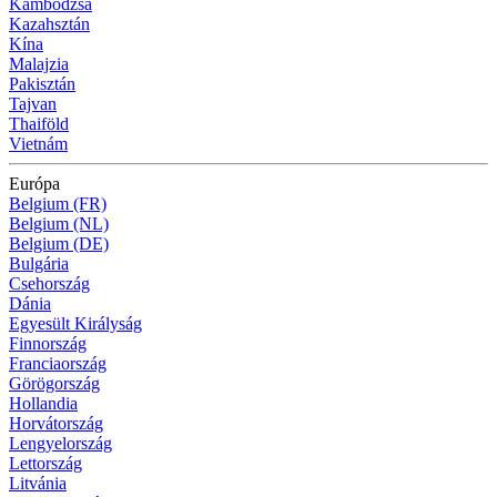
Kambodzsa
Kazahsztán
Kína
Malajzia
Pakisztán
Tajvan
Thaiföld
Vietnám
Európa
Belgium (FR)
Belgium (NL)
Belgium (DE)
Bulgária
Csehország
Dánia
Egyesült Királyság
Finnország
Franciaország
Görögország
Hollandia
Horvátország
Lengyelország
Lettország
Litvánia