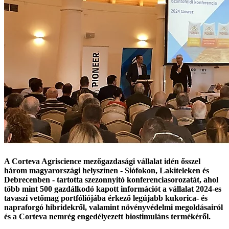
A Corteva Agriscience mezőgazdasági vállalat idén ősszel
három magyarországi helyszínen - Siófokon, Lakiteleken és
Debrecenben - tartotta szezonnyitó konferenciasorozatát, ahol
több mint 500 gazdálkodó kapott információt a vállalat 2024-es
tavaszi vetőmag portfóliójába érkező legújabb kukorica- és
napraforgó hibridekről, valamint növényvédelmi megoldásairól
és a Corteva nemrég engedélyezett biostimuláns termékéről.