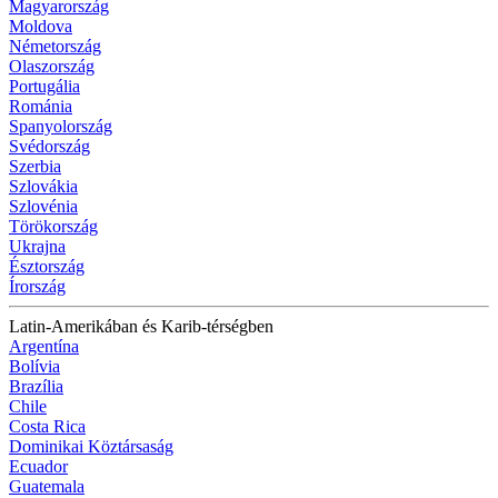
Magyarország
Moldova
Németország
Olaszország
Portugália
Románia
Spanyolország
Svédország
Szerbia
Szlovákia
Szlovénia
Törökország
Ukrajna
Észtország
Írország
Latin-Amerikában és Karib-térségben
Argentína
Bolívia
Brazília
Chile
Costa Rica
Dominikai Köztársaság
Ecuador
Guatemala