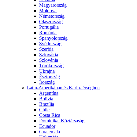
Magyarország
Moldova
Németország
Olaszország
Portugália
Románia
Spanyolország
Svédország
Szerbia
Szlovákia
Szlovénia
Törökország
Ukrajna
Észtország
Írország
Latin-Amerikában és Karib-térségben
Argentína
Bolívia
Brazília
Chile
Costa Rica
Dominikai Köztársaság
Ecuador
Guatemala