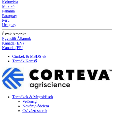
Kolumbia
Mexikó
Panama
Paraguay
Peru
Uruguay
Észak Amerika
Egyesült Államok
Kanada (EN)
Kanada (FR)
Címkék & MSDS-ek
Termék Kereső
Termékek & Megoldások
Vetőmag
Növényvédelem
Csávázó szerek