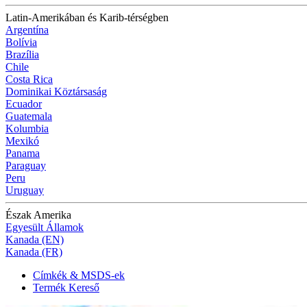
Latin-Amerikában és Karib-térségben
Argentína
Bolívia
Brazília
Chile
Costa Rica
Dominikai Köztársaság
Ecuador
Guatemala
Kolumbia
Mexikó
Panama
Paraguay
Peru
Uruguay
Észak Amerika
Egyesült Államok
Kanada (EN)
Kanada (FR)
Címkék & MSDS-ek
Termék Kereső