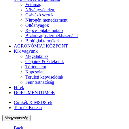
Vetőmag
Növényvédelem
Csávázó szerek
Nitrogén menedzsment
Oltóanyagok
Repce-fajtabemutató
Biztonságos termékhasználat
Biológiai termékek
AGRONÓMIAI KÖZPONT
Kik vagyunk
Megalakulás
Céljaink & Értékeink
Történelem
Kapcsolat
Területi képviselőink
Fenntarthatóság
Hírek
DOKUMENTUMOK
Címkék & MSDS-ek
Termék Kereső
Magyarország
Back