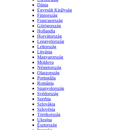
Dánia
Egyesült Királyság
Finnország
Franciaország
Görögország
Hollandia
Horvátország
Lengyelország
Lettország
Litvánia
Magyarország
Moldova
Németország
Olaszország
Portugália
Románia
Spanyolország
Svédország
Szerbia
Szlovákia
Szlovénia
Törökország
Ukrajna
Észtország