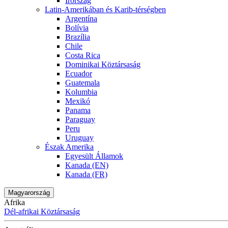
Írország
Latin-Amerikában és Karib-térségben
Argentína
Bolívia
Brazília
Chile
Costa Rica
Dominikai Köztársaság
Ecuador
Guatemala
Kolumbia
Mexikó
Panama
Paraguay
Peru
Uruguay
Észak Amerika
Egyesült Államok
Kanada (EN)
Kanada (FR)
Magyarország
Afrika
Dél-afrikai Köztársaság