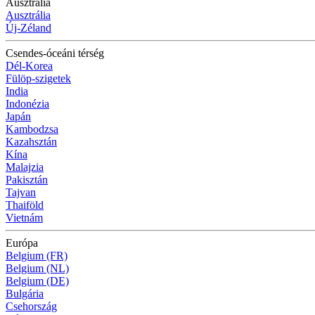
Ausztrália
Ausztrália
Új-Zéland
Csendes-óceáni térség
Dél-Korea
Fülöp-szigetek
India
Indonézia
Japán
Kambodzsa
Kazahsztán
Kína
Malajzia
Pakisztán
Tajvan
Thaiföld
Vietnám
Európa
Belgium (FR)
Belgium (NL)
Belgium (DE)
Bulgária
Csehország