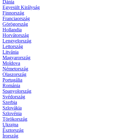
Dánia
Egyesült Királyság
Finnország
Franciaország
Görögország
Hollandia
Horvátország
Lengyelország
Lettország
Litvánia
Magyarország
Moldova
Németország
Olaszország
Portugália
Románia
Spanyolország
Svédország
Szerbia
Szlovákia
Szlovénia
Törökország
Ukrajna
Észtország
Írország