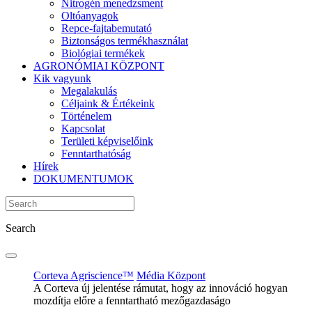
Nitrogén menedzsment
Oltóanyagok
Repce-fajtabemutató
Biztonságos termékhasználat
Biológiai termékek
AGRONÓMIAI KÖZPONT
Kik vagyunk
Megalakulás
Céljaink & Értékeink
Történelem
Kapcsolat
Területi képviselőink
Fenntarthatóság
Hírek
DOKUMENTUMOK
Search
Corteva Agriscience™
Média Központ
A Corteva új jelentése rámutat, hogy az innováció hogyan
mozdítja előre a fenntartható mezőgazdaságo