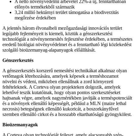
A nettó növényvédelmi árbevétel 22%-a új, fenntarthatóan
előnyös termékekből származik
3,24 millió hektárnyi terület támogatása a biodiverzitás
megőrzése érdekében
A jelentés három élvonalbeli mezőgazdasági innovációs terület
legújabb fejleményeit is kiemeli, köztük a génszerkesztési
technológiát a növénynemesítés fejlesztése érdekében, a természetes
eredetű biológiai növényvédelmet és a fenntartható légi közlekedést
szolgáló bioüzemanyag-alapanyagok előállítását.
Génszerkesztés
A génszerkesztés korszerű nemesítési technikákat alkalmaz olyan
vetőmagok létrehozására, amelyek képesek a terméshozamot
növelni és védeni, miközben ellenállnak a zord környezeti
feltételeknek. A Corteva olyan projekteken dolgozik, amelyek
lehetővé teszik kutatóinak, hogy olyan pontos szerkesztéseket
hajtsanak végre, amelyek nagymértékben javítják a terméspotenciált
és a növények ellenálló képességét, például a MLN (maize lethal
necrosis) betegségnek ellenálló kukoricát, a boszorkányfűvel
szemben ellenálló cirkot és a hosszabb eltarthatóságú gyöngykölest.
Bioüzemanyagok
A Corteva olyan technológiát fejleszt, amely alacsonyabb szén-