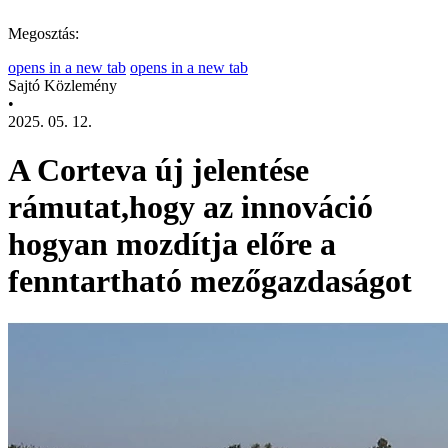
Megosztás:
opens in a new tab
opens in a new tab
Sajtó Közlemény
•
2025. 05. 12.
A Corteva új jelentése
rámutat,hogy az innováció
hogyan mozdítja előre a
fenntartható mezőgazdaságot