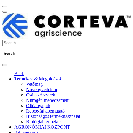
Search
Back
Termékek & Megoldások
Vetőmag
Növényvédelem
Csávázó szerek
Nitrogén menedzsment
Oltóanyagok
Repce-fajtabemutató
Biztonságos termékhasználat
Biológiai termékek
AGRONÓMIAI KÖZPONT
Kik vagyunk