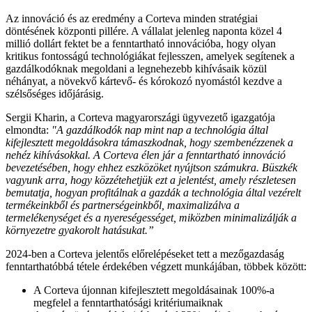
Az innováció és az eredmény a Corteva minden stratégiai
döntésének központi pillére. A vállalat jelenleg naponta közel 4
millió dollárt fektet be a fenntartható innovációba, hogy olyan
kritikus fontosságú technológiákat fejlesszen, amelyek segítenek a
gazdálkodóknak megoldani a legnehezebb kihívásaik közül
néhányat, a növekvő kártevő- és kórokozó nyomástól kezdve a
szélsőséges időjárásig.
Sergii Kharin, a Corteva magyarországi ügyvezető igazgatója
elmondta:
"A gazdálkodók nap mint nap a technológia által
kifejlesztett megoldásokra támaszkodnak, hogy szembenézzenek a
nehéz kihívásokkal. A Corteva élen jár a fenntartható innováció
bevezetésében, hogy ehhez eszközöket nyújtson számukra. Büszkék
vagyunk arra, hogy közzétehetjük ezt a jelentést, amely részletesen
bemutatja, hogyan profitálnak a gazdák a technológia által vezérelt
termékeinkből és partnerségeinkből, maximalizálva a
termelékenységet és a nyereségességet, miközben minimalizálják a
környezetre gyakorolt hatásukat.”
2024-ben a Corteva jelentős előrelépéseket tett a mezőgazdaság
fenntarthatóbbá tétele érdekében végzett munkájában, többek között:
A Corteva újonnan kifejlesztett megoldásainak 100%-a
megfelel a fenntarthatósági kritériumaiknak