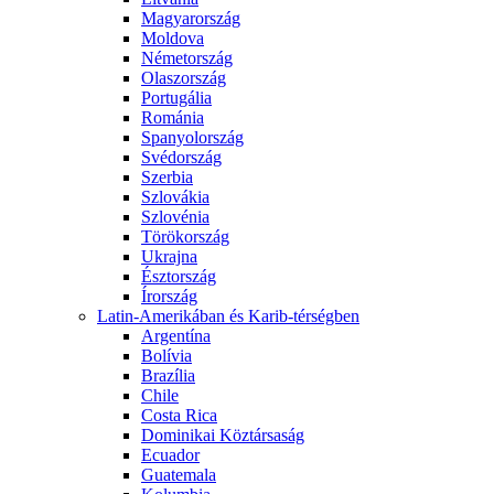
Magyarország
Moldova
Németország
Olaszország
Portugália
Románia
Spanyolország
Svédország
Szerbia
Szlovákia
Szlovénia
Törökország
Ukrajna
Észtország
Írország
Latin-Amerikában és Karib-térségben
Argentína
Bolívia
Brazília
Chile
Costa Rica
Dominikai Köztársaság
Ecuador
Guatemala