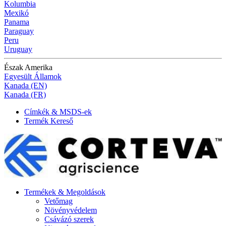
Kolumbia
Mexikó
Panama
Paraguay
Peru
Uruguay
Észak Amerika
Egyesült Államok
Kanada (EN)
Kanada (FR)
Címkék & MSDS-ek
Termék Kereső
Termékek & Megoldások
Vetőmag
Növényvédelem
Csávázó szerek