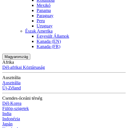
Kolumbia
Mexikó
Panama
Paraguay
Peru
Uruguay
Észak Amerika
Egyesült Államok
Kanada (EN)
Kanada (FR)
Magyarország
Afrika
Dél-afrikai Köztársaság
Ausztrália
Ausztrália
Új-Zéland
Csendes-óceáni térség
Dél-Korea
Fülöp-szigetek
India
Indonézia
Japán