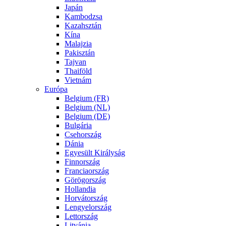
Japán
Kambodzsa
Kazahsztán
Kína
Malajzia
Pakisztán
Tajvan
Thaiföld
Vietnám
Európa
Belgium (FR)
Belgium (NL)
Belgium (DE)
Bulgária
Csehország
Dánia
Egyesült Királyság
Finnország
Franciaország
Görögország
Hollandia
Horvátország
Lengyelország
Lettország
Litvánia