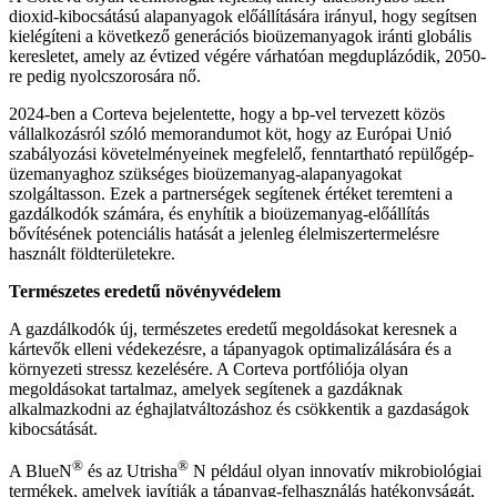
dioxid-kibocsátású alapanyagok előállítására irányul, hogy segítsen
kielégíteni a következő generációs bioüzemanyagok iránti globális
keresletet, amely az évtized végére várhatóan megduplázódik, 2050-
re pedig nyolcszorosára nő.
2024-ben a Corteva bejelentette, hogy a bp-vel tervezett közös
vállalkozásról szóló memorandumot köt, hogy az Európai Unió
szabályozási követelményeinek megfelelő, fenntartható repülőgép-
üzemanyaghoz szükséges bioüzemanyag-alapanyagokat
szolgáltasson. Ezek a partnerségek segítenek értéket teremteni a
gazdálkodók számára, és enyhítik a bioüzemanyag-előállítás
bővítésének potenciális hatását a jelenleg élelmiszertermelésre
használt földterületekre.
Természetes eredetű növényvédelem
A gazdálkodók új, természetes eredetű megoldásokat keresnek a
kártevők elleni védekezésre, a tápanyagok optimalizálására és a
környezeti stressz kezelésére. A Corteva portfóliója olyan
megoldásokat tartalmaz, amelyek segítenek a gazdáknak
alkalmazkodni az éghajlatváltozáshoz és csökkentik a gazdaságok
kibocsátását.
®
®
A BlueN
és az Utrisha
N például olyan innovatív mikrobiológiai
termékek, amelyek javítják a tápanyag-felhasználás hatékonyságát,