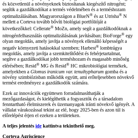
és közvetlenül a növényeknek biztosítanak kiegészítő nitrogént;
segítik a gazdálkodókat a termés védelmében és a terméshozam
®
®
optimalizálásában. Magyarországon a BlueN
és az Utrisha
N
mellett a Corteva tovább bővíti biológiai portfólióját a
®
következőkkel: Cellerate
MoZn, amely segít a gazdálkodóknak a
®
nitrogénfelhasználás optimalizálásának javításában; BioForge
egy
olyan megoldás, amely javítja a növények ellenálló képességét a
®
negatív környezeti hatásokkal szemben; Harbest
lombtrágya
megoldás, amely javítja a szemkitelítődést és fehérjetartalmat,
segítve a gazdálkodókat jobb terméshozam és magasabb minőség
®
®
elérésében; Resid
MG és Resid
HC mikrobiológiai termékek,
amelyekben a
Glomus iranicum var. tenuihypharum
gomba és a
növény szimbiózisban működik együtt, ami erőteljesebben növekvő
termést eredményez a gazdálkodók számára.
Ezek az innovációk együttesen forradalmasíthatják a
mezőgazdaságot, és kielégíthetik a fogyasztók és a társadalom
fenntartható élelmiszerek és üzemanyagok iránti növekvő igényét. A
vállalat várakozással tekint az elé, hogy 2025-ben és azon túl is
előrelépést érjen el ezeken a területeken.
A teljes jelentés
ide
kattintva tekinthető meg.
Corteva Agriscience