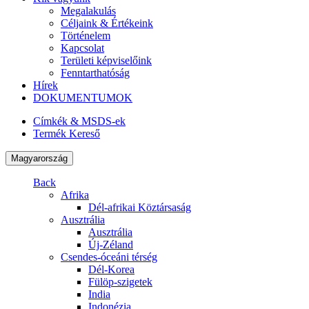
Megalakulás
Céljaink & Értékeink
Történelem
Kapcsolat
Területi képviselőink
Fenntarthatóság
Hírek
DOKUMENTUMOK
Címkék & MSDS-ek
Termék Kereső
Magyarország
Back
Afrika
Dél-afrikai Köztársaság
Ausztrália
Ausztrália
Új-Zéland
Csendes-óceáni térség
Dél-Korea
Fülöp-szigetek
India
Indonézia