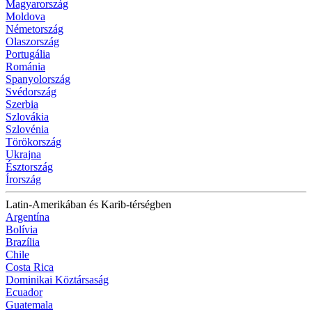
Magyarország
Moldova
Németország
Olaszország
Portugália
Románia
Spanyolország
Svédország
Szerbia
Szlovákia
Szlovénia
Törökország
Ukrajna
Észtország
Írország
Latin-Amerikában és Karib-térségben
Argentína
Bolívia
Brazília
Chile
Costa Rica
Dominikai Köztársaság
Ecuador
Guatemala