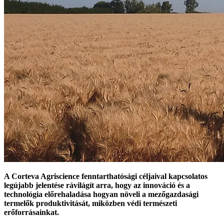
A Corteva Agriscience fenntarthatósági céljaival kapcsolatos
legújabb jelentése rávilágít arra, hogy az innováció és a
technológia előrehaladása hogyan növeli a mezőgazdasági
termelők produktivitását, miközben védi természeti
erőforrásainkat.