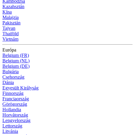
Kambodzsa
Kazahsztán
Kína
Malajzia
Pakisztán
Tajvan
Thaiföld
Vietnám
Európa
Belgium (FR)
Belgium (NL)
Belgium (DE)
Bulgária
Csehország
Dánia
Egyesült Királyság
Finnország
Franciaország
Görögország
Hollandia
Horvátország
Lengyelország
Lettország
Litvánia