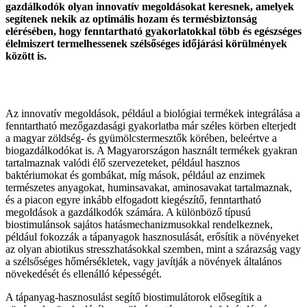
gazdálkodók olyan innovatív megoldásokat keresnek, amelyek
segítenek nekik az optimális hozam és termésbiztonság
elérésében, hogy fenntartható gyakorlatokkal több és egészséges
élelmiszert termelhessenek szélsőséges időjárási körülmények
között is.
Az innovatív megoldások, például a biológiai termékek integrálása a
fenntartható mezőgazdasági gyakorlatba már széles körben elterjedt
a magyar zöldség- és gyümölcstermesztők körében, beleértve a
biogazdálkodókat is. A Magyarországon használt termékek gyakran
tartalmaznak valódi élő szervezeteket, például hasznos
baktériumokat és gombákat, míg mások, például az enzimek
természetes anyagokat, huminsavakat, aminosavakat tartalmaznak,
és a piacon egyre inkább elfogadott kiegészítő, fenntartható
megoldások a gazdálkodók számára. A különböző típusú
biostimulánsok sajátos hatásmechanizmusokkal rendelkeznek,
például fokozzák a tápanyagok hasznosulását, erősítik a növényeket
az olyan abiotikus stresszhatásokkal szemben, mint a szárazság vagy
a szélsőséges hőmérsékletek, vagy javítják a növények általános
növekedését és ellenálló képességét.
A tápanyag-hasznosulást segítő biostimulátorok elősegítik a