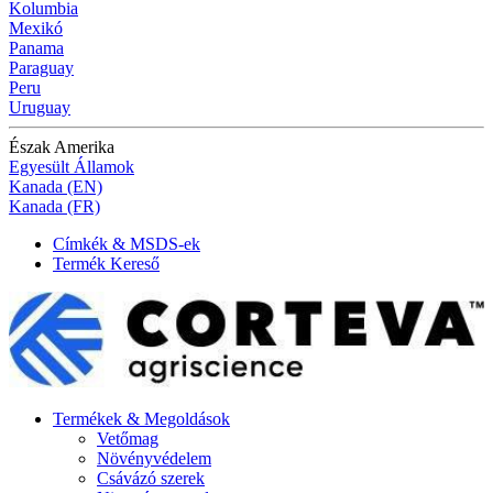
Kolumbia
Mexikó
Panama
Paraguay
Peru
Uruguay
Észak Amerika
Egyesült Államok
Kanada (EN)
Kanada (FR)
Címkék & MSDS-ek
Termék Kereső
Termékek & Megoldások
Vetőmag
Növényvédelem
Csávázó szerek