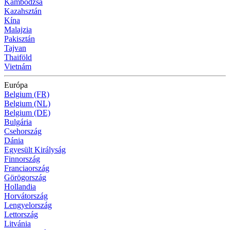
Kambodzsa
Kazahsztán
Kína
Malajzia
Pakisztán
Tajvan
Thaiföld
Vietnám
Európa
Belgium (FR)
Belgium (NL)
Belgium (DE)
Bulgária
Csehország
Dánia
Egyesült Királyság
Finnország
Franciaország
Görögország
Hollandia
Horvátország
Lengyelország
Lettország
Litvánia