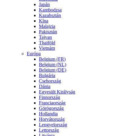
Japán
Kambodzsa
Kazahsztán
Kína
Malajzia
Pakisztán
Tajvan
Thaiföld
Vietnám
Európa
Belgium (FR)
Belgium (NL)
Belgium (DE)
Bulgária
Csehország
Dánia
Egyesült Királyság
Finnország
Franciaország
Görögország
Hollandia
Horvátország
Lengyelország
Lettország
Litvánia