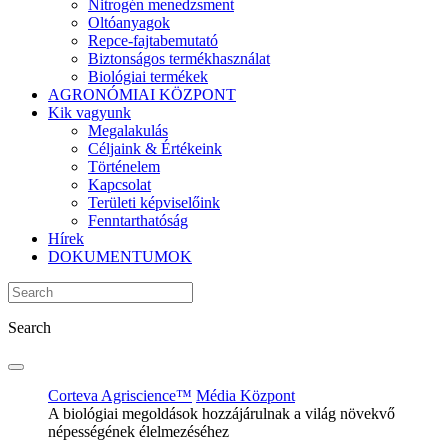
Nitrogén menedzsment
Oltóanyagok
Repce-fajtabemutató
Biztonságos termékhasználat
Biológiai termékek
AGRONÓMIAI KÖZPONT
Kik vagyunk
Megalakulás
Céljaink & Értékeink
Történelem
Kapcsolat
Területi képviselőink
Fenntarthatóság
Hírek
DOKUMENTUMOK
Search
Corteva Agriscience™
Média Központ
A biológiai megoldások hozzájárulnak a világ növekvő
népességének élelmezéséhez