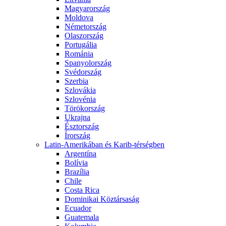
Magyarország
Moldova
Németország
Olaszország
Portugália
Románia
Spanyolország
Svédország
Szerbia
Szlovákia
Szlovénia
Törökország
Ukrajna
Észtország
Írország
Latin-Amerikában és Karib-térségben
Argentína
Bolívia
Brazília
Chile
Costa Rica
Dominikai Köztársaság
Ecuador
Guatemala