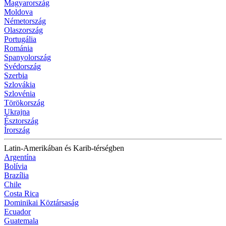
Magyarország
Moldova
Németország
Olaszország
Portugália
Románia
Spanyolország
Svédország
Szerbia
Szlovákia
Szlovénia
Törökország
Ukrajna
Észtország
Írország
Latin-Amerikában és Karib-térségben
Argentína
Bolívia
Brazília
Chile
Costa Rica
Dominikai Köztársaság
Ecuador
Guatemala