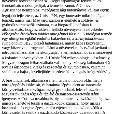
növények növekedéséhez szükséges tápanyagok felvételét, és
fenntartható módon javítják a terméshozamot. A Corteva
Agriscience nemzetközi mezőgazdasági tudományos vállalat egyik
®
legújabb fejlesztése, az Utrisha
N, egy innovatív mikrobiológiai
termék, amely már Magyarországon is elérhető a zöldség- és
gyümölcstermesztők számára, és a biogazdálkodásban is
alkalmazható, hogy az aktívan fejlődő növényeket a növekedés
elősegítése érdekében többlet nitrogénnel lássa el. A biológiai termék
egy nitrogénmegkötő endofita baktériumot, a
Methylobacterium
symbioticum
SB23 törzsét tartalmazza, amely képes közvetlenül
vagy közvetve nitrogénnel ellátni a növényeket, és ezáltal javítani a
nitrogénfelhasználás hatékonyságát, a terméshozamot és a minőséget
®
a kolonizált növényekben. A Utrisha
N mikrobiológiai készítmény
Magyarországon felhasználható valamennyi zöldség kultúrában 4-5
leveles állapottól a virágzás kezdetéig és gyümölcsben, valamint
szőlőben a hajtás, levélfejlődés kezdetétől a virágzás befejeződéséig.
A biostimulánsok alkalmazása fenntartható módon oldja meg a
nitrogénpótlás kihívását, és hatalmas lépést jelent az innovatív,
környezettudatos mezőgazdasági gyakorlatok felé, válaszolva a
fogyasztók egészséges és tápláló élelmiszer-összetevők iránti
igényére. A Corteva továbbra is olyan innovatív eszközöket fejleszt,
amelyek lehetővé teszik a gazdálkodók számára, hogy magas
hozamokat és egészséges termést érjenek el, miközben védik a
környezetet és segítik a gazdálkodó közösségek gyarapodását. A