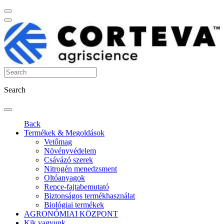
Search
Back
Termékek & Megoldások
Vetőmag
Növényvédelem
Csávázó szerek
Nitrogén menedzsment
Oltóanyagok
Repce-fajtabemutató
Biztonságos termékhasználat
Biológiai termékek
AGRONÓMIAI KÖZPONT
Kik vagyunk