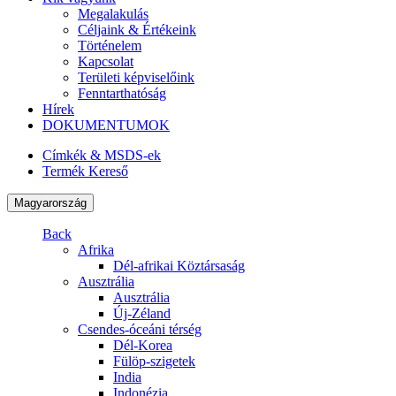
Megalakulás
Céljaink & Értékeink
Történelem
Kapcsolat
Területi képviselőink
Fenntarthatóság
Hírek
DOKUMENTUMOK
Címkék & MSDS-ek
Termék Kereső
Magyarország
Back
Afrika
Dél-afrikai Köztársaság
Ausztrália
Ausztrália
Új-Zéland
Csendes-óceáni térség
Dél-Korea
Fülöp-szigetek
India
Indonézia