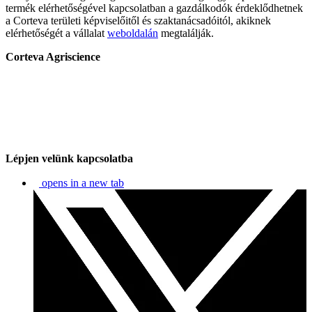
termék elérhetőségével kapcsolatban a gazdálkodók érdeklődhetnek
a Corteva területi képviselőitől és szaktanácsadóitól, akiknek
elérhetőségét a vállalat
weboldalán
megtalálják.
Corteva Agriscience
Lépjen velünk kapcsolatba
opens in a new tab