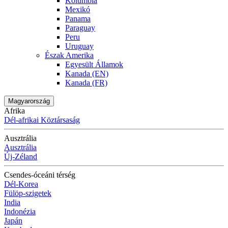
Kolumbia
Mexikó
Panama
Paraguay
Peru
Uruguay
Észak Amerika
Egyesült Államok
Kanada (EN)
Kanada (FR)
Magyarország
Afrika
Dél-afrikai Köztársaság
Ausztrália
Ausztrália
Új-Zéland
Csendes-óceáni térség
Dél-Korea
Fülöp-szigetek
India
Indonézia
Japán