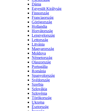
Dánia
Egyesült Királyság
Finnország
Franciaország
Görögország
Hollandia
Horvátország
Lengyelország
Lettország
Litvánia
Magyarország
Moldova
Németország
Olaszország
Portugália
Románia
Spanyolország
Svédország
Szerbia
Szlovákia
Szlovénia
Törökország
Ukrajna
Észtország