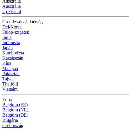
Ausztrália
Ausztrália
Új-Zéland
Csendes-óceáni térség
Dél-Korea
Fülöp-szigetek
India
Indonézia
Japán
Kambodzsa
Kazahsztán
Kína
Malajzia
Pakisztán
Tajvan
Thaiföld
Vietnám
Európa
Belgium (FR)
Belgium (NL)
Belgium (DE)
Bulgária
Csehország