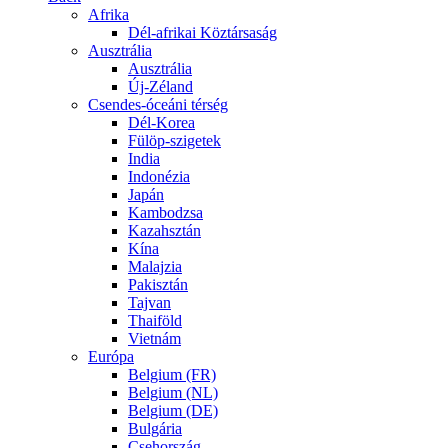
Afrika
Dél-afrikai Köztársaság
Ausztrália
Ausztrália
Új-Zéland
Csendes-óceáni térség
Dél-Korea
Fülöp-szigetek
India
Indonézia
Japán
Kambodzsa
Kazahsztán
Kína
Malajzia
Pakisztán
Tajvan
Thaiföld
Vietnám
Európa
Belgium (FR)
Belgium (NL)
Belgium (DE)
Bulgária
Csehország