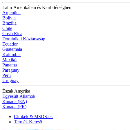
Latin-Amerikában és Karib-térségben
Argentína
Bolívia
Brazília
Chile
Costa Rica
Dominikai Köztársaság
Ecuador
Guatemala
Kolumbia
Mexikó
Panama
Paraguay
Peru
Uruguay
Észak Amerika
Egyesült Államok
Kanada (EN)
Kanada (FR)
Címkék & MSDS-ek
Termék Kereső