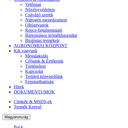
Vetőmag
Növényvédelem
Csávázó szerek
Nitrogén menedzsment
Oltóanyagok
Repce-fajtabemutató
Biztonságos termékhasználat
Biológiai termékek
AGRONÓMIAI KÖZPONT
Kik vagyunk
Megalakulás
Céljaink & Értékeink
Történelem
Kapcsolat
Területi képviselőink
Fenntarthatóság
Hírek
DOKUMENTUMOK
Címkék & MSDS-ek
Termék Kereső
Magyarország
Back