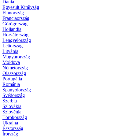
Dánia
Egyesült Királyság
Finnország
Franciaország
Görögország
Hollandia
Horvátország
Lengyelország
Lettország
Litvánia
Magyarország
Moldova
Németország
Olaszország
Portugália
Románia
Spanyolország
Svédország
Szerbia
Szlovákia
Szlovénia
Törökország
Ukrajna
Észtország
Írország