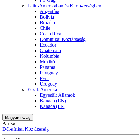
Írország
Latin-Amerikában és Karib-térségben
Argentína
Bolívia
Brazília
Chile
Costa Rica
Dominikai Köztársaság
Ecuador
Guatemala
Kolumbia
Mexikó
Panama
Paraguay
Peru
Uruguay
Észak Amerika
Egyesült Államok
Kanada (EN)
Kanada (FR)
Magyarország
Afrika
Dél-afrikai Köztársaság