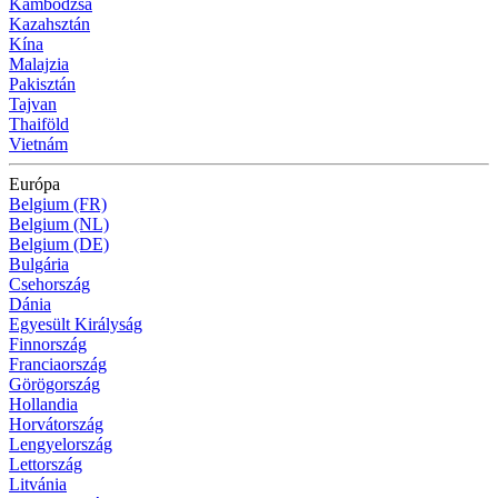
Kambodzsa
Kazahsztán
Kína
Malajzia
Pakisztán
Tajvan
Thaiföld
Vietnám
Európa
Belgium (FR)
Belgium (NL)
Belgium (DE)
Bulgária
Csehország
Dánia
Egyesült Királyság
Finnország
Franciaország
Görögország
Hollandia
Horvátország
Lengyelország
Lettország
Litvánia