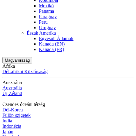
Kolumbia
Mexikó
Panama
Paraguay
Peru
Uruguay
Észak Amerika
Egyesült Államok
Kanada (EN)
Kanada (FR)
Magyarország
Afrika
Dél-afrikai Köztársaság
Ausztrália
Ausztrália
Új-Zéland
Csendes-óceáni térség
Dél-Korea
Fülöp-szigetek
India
Indonézia
Japán