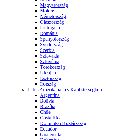
Magyarország
Moldova
Németország
Olaszország
Portugália
Románia
Spanyolország
Svédország
Szerbia
Szlovákia
Szlovénia
Törökország
Ukrajna
Észtország
Írország
Latin-Amerikában és Karib-térségben
Argentína
Bolívia
Brazília
Chile
Costa Rica
Dominikai Köztársaság
Ecuador
Guatemala