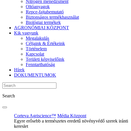
Nitrogén menedzsment
Oltóanyagok
Repce-fajtabemutató
Biztonságos termékhasználat
Biológiai termékek
AGRONÓMIAI KÖZPONT
Kik vagyunk
Megalakulás
Céljaink & Értékeink
Történelem
Kapcsolat
Területi képviselőink
Fenntarthatóság
Hírek
DOKUMENTUMOK
Search
Corteva Agriscience™
Média Központ
Egyre erősebb a természetes eredetű növényvédő szerek iránti
kereslet