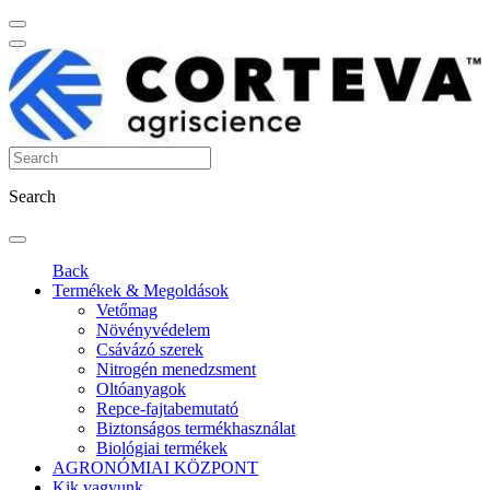
Search
Back
Termékek & Megoldások
Vetőmag
Növényvédelem
Csávázó szerek
Nitrogén menedzsment
Oltóanyagok
Repce-fajtabemutató
Biztonságos termékhasználat
Biológiai termékek
AGRONÓMIAI KÖZPONT
Kik vagyunk