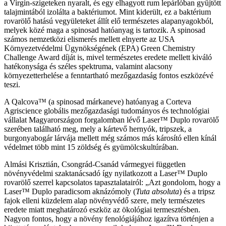
a Virgin-szigeteken nyaralt, és egy elhagyott rum lepárlóban gyűjtött
talajmintából izolálta a baktériumot. Mint kiderült, ez a baktérium
rovarölő hatású vegyületeket állít elő természetes alapanyagokból,
melyek közé maga a spinosad hatóanyag is tartozik. A spinosad
számos nemzetközi elismerés mellett elnyerte az USA
Környezetvédelmi Ügynökségének (EPA) Green Chemistry
Challenge Award díját is, mivel természetes eredete mellett kiváló
hatékonysága és széles spektruma, valamint alacsony
környezetterhelése a fenntartható mezőgazdaság fontos eszközévé
teszi.
A Qalcova™ (a spinosad márkaneve) hatóanyag a Corteva
Agriscience globális mezőgazdasági tudományos és technológiai
vállalat Magyarországon forgalomban lévő Laser™ Duplo rovarölő
szerében található meg, mely a kártevő hernyók, tripszek, a
burgonyabogár lárvája mellett még számos más károsító ellen kínál
védelmet több mint 15 zöldség és gyümölcskultúrában.
Almási Krisztián, Csongrád-Csanád vármegyei független
növényvédelmi szaktanácsadó így nyilatkozott a Laser™ Duplo
rovarölő szerrel kapcsolatos tapasztalatairól: „Azt gondolom, hogy a
Laser™ Duplo paradicsom aknázómoly (
Tuta absoluta
) és a tripsz
fajok elleni küzdelem alap növényvédő szere, mely természetes
eredete miatt meghatározó eszköz az ökológiai termesztésben.
Nagyon fontos, hogy a növény fenológiájához igazítva történjen a