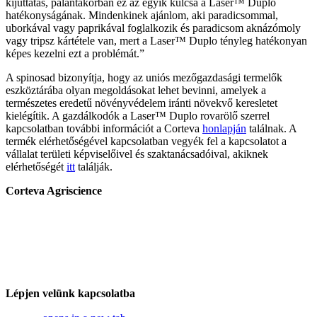
kijuttatás, palántakorban ez az egyik kulcsa a Laser™ Duplo
hatékonyságának. Mindenkinek ajánlom, aki paradicsommal,
uborkával vagy paprikával foglalkozik és paradicsom aknázómoly
vagy tripsz kártétele van, mert a Laser™ Duplo tényleg hatékonyan
képes kezelni ezt a problémát.”
A spinosad bizonyítja, hogy az uniós mezőgazdasági termelők
eszköztárába olyan megoldásokat lehet bevinni, amelyek a
természetes eredetű növényvédelem iránti növekvő keresletet
kielégítik. A gazdálkodók a Laser™ Duplo rovarölő szerrel
kapcsolatban további információt a Corteva
honlapján
találnak. A
termék elérhetőségével kapcsolatban vegyék fel a kapcsolatot a
vállalat területi képviselőivel és szaktanácsadóival, akiknek
elérhetőségét
itt
találják.
Corteva Agriscience
Lépjen velünk kapcsolatba