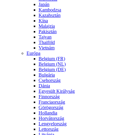
Japán
Kambodzsa
Kazahsztán
Kína
Malajzia
Pakisztán
Tajvan
Thaiföld
Vietnám
Európa
Belgium (FR)
Belgium (NL)
Belgium (DE)
Bulgária
Csehország
Dánia
Egyesült Királyság
Finnország
Franciaország
Görögország
Hollandia
Horvátország
Lengyelország
Lettország
Litvánia