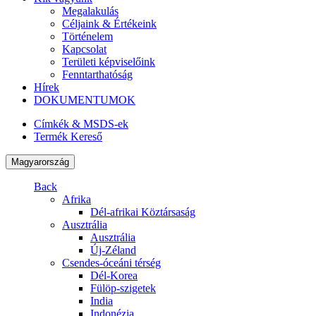
Megalakulás
Céljaink & Értékeink
Történelem
Kapcsolat
Területi képviselőink
Fenntarthatóság
Hírek
DOKUMENTUMOK
Címkék & MSDS-ek
Termék Kereső
Magyarország
Back
Afrika
Dél-afrikai Köztársaság
Ausztrália
Ausztrália
Új-Zéland
Csendes-óceáni térség
Dél-Korea
Fülöp-szigetek
India
Indonézia