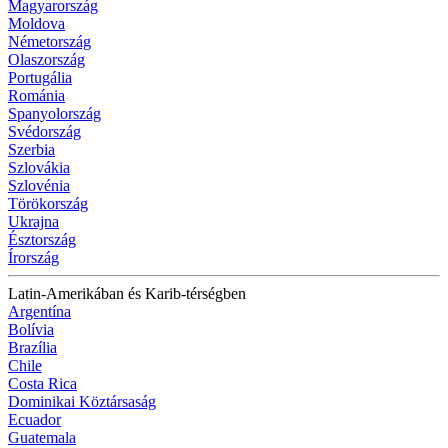
Magyarország
Moldova
Németország
Olaszország
Portugália
Románia
Spanyolország
Svédország
Szerbia
Szlovákia
Szlovénia
Törökország
Ukrajna
Észtország
Írország
Latin-Amerikában és Karib-térségben
Argentína
Bolívia
Brazília
Chile
Costa Rica
Dominikai Köztársaság
Ecuador
Guatemala