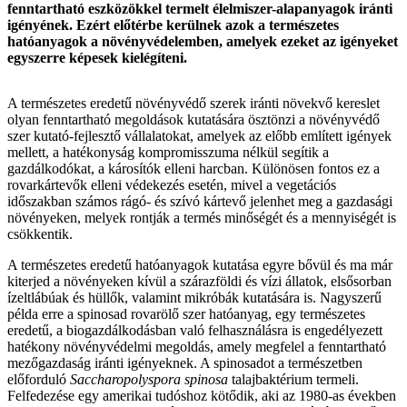
fenntartható eszközökkel termelt élelmiszer-alapanyagok iránti
igényének. Ezért előtérbe kerülnek azok a természetes
hatóanyagok a növényvédelemben, amelyek ezeket az igényeket
egyszerre képesek kielégíteni.
A természetes eredetű növényvédő szerek iránti növekvő kereslet
olyan fenntartható megoldások kutatására ösztönzi a növényvédő
szer kutató-fejlesztő vállalatokat, amelyek az előbb említett igények
mellett, a hatékonyság kompromisszuma nélkül segítik a
gazdálkodókat, a károsítók elleni harcban. Különösen fontos ez a
rovarkártevők elleni védekezés esetén, mivel a vegetációs
időszakban számos rágó- és szívó kártevő jelenhet meg a gazdasági
növényeken, melyek rontják a termés minőségét és a mennyiségét is
csökkentik.
A természetes eredetű hatóanyagok kutatása egyre bővül és ma már
kiterjed a növényeken kívül a szárazföldi és vízi állatok, elsősorban
ízeltlábúak és hüllők, valamint mikróbák kutatására is. Nagyszerű
példa erre a spinosad rovarölő szer hatóanyag, egy természetes
eredetű, a biogazdálkodásban való felhasználásra is engedélyezett
hatékony növényvédelmi megoldás, amely megfelel a fenntartható
mezőgazdaság iránti igényeknek. A spinosadot a természetben
előforduló
Saccharopolyspora spinosa
talajbaktérium termeli.
Felfedezése egy amerikai tudóshoz kötődik, aki az 1980-as években