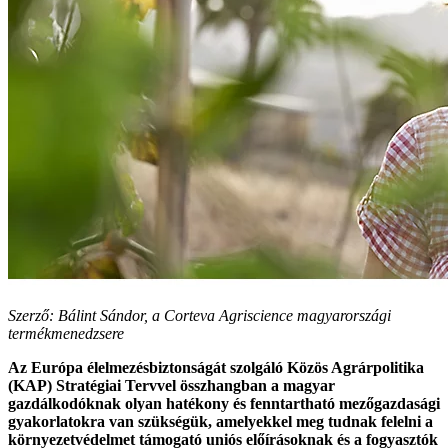
Szerző: Bálint Sándor, a Corteva Agriscience magyarországi
termékmenedzsere
Az Európa élelmezésbiztonságát szolgáló Közös Agrárpolitika
(KAP) Stratégiai Tervvel összhangban a magyar
gazdálkodóknak olyan hatékony és fenntartható mezőgazdasági
gyakorlatokra van szükségük, amelyekkel meg tudnak felelni a
környezetvédelmet támogató uniós előírásoknak és a fogyasztók