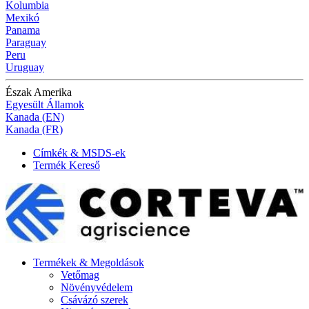
Kolumbia
Mexikó
Panama
Paraguay
Peru
Uruguay
Észak Amerika
Egyesült Államok
Kanada (EN)
Kanada (FR)
Címkék & MSDS-ek
Termék Kereső
Termékek & Megoldások
Vetőmag
Növényvédelem
Csávázó szerek