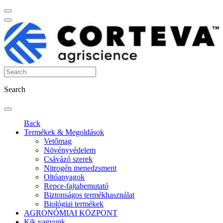
Search
Back
Termékek & Megoldások
Vetőmag
Növényvédelem
Csávázó szerek
Nitrogén menedzsment
Oltóanyagok
Repce-fajtabemutató
Biztonságos termékhasználat
Biológiai termékek
AGRONÓMIAI KÖZPONT
Kik vagyunk