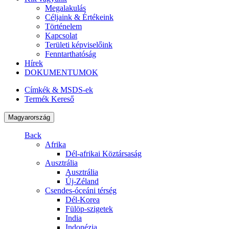
Megalakulás
Céljaink & Értékeink
Történelem
Kapcsolat
Területi képviselőink
Fenntarthatóság
Hírek
DOKUMENTUMOK
Címkék & MSDS-ek
Termék Kereső
Magyarország
Back
Afrika
Dél-afrikai Köztársaság
Ausztrália
Ausztrália
Új-Zéland
Csendes-óceáni térség
Dél-Korea
Fülöp-szigetek
India
Indonézia