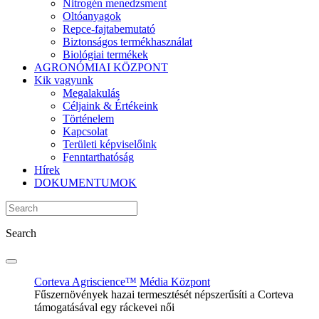
Nitrogén menedzsment
Oltóanyagok
Repce-fajtabemutató
Biztonságos termékhasználat
Biológiai termékek
AGRONÓMIAI KÖZPONT
Kik vagyunk
Megalakulás
Céljaink & Értékeink
Történelem
Kapcsolat
Területi képviselőink
Fenntarthatóság
Hírek
DOKUMENTUMOK
Search
Corteva Agriscience™
Média Központ
Fűszernövények hazai termesztését népszerűsíti a Corteva
támogatásával egy ráckevei női