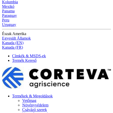
Kolumbia
Mexikó
Panama
Paraguay
Peru
Uruguay
Észak Amerika
Egyesült Államok
Kanada (EN)
Kanada (FR)
Címkék & MSDS-ek
Termék Kereső
Termékek & Megoldások
Vetőmag
Növényvédelem
Csávázó szerek