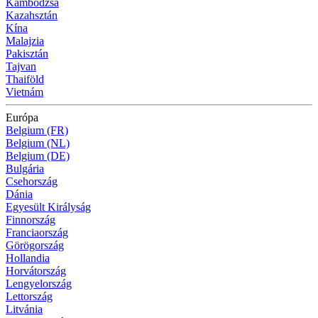
Kambodzsa
Kazahsztán
Kína
Malajzia
Pakisztán
Tajvan
Thaiföld
Vietnám
Európa
Belgium (FR)
Belgium (NL)
Belgium (DE)
Bulgária
Csehország
Dánia
Egyesült Királyság
Finnország
Franciaország
Görögország
Hollandia
Horvátország
Lengyelország
Lettország
Litvánia