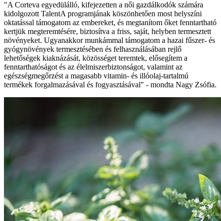
"A Corteva egyedülálló, kifejezetten a női gazdálkodók számára
kidolgozott TalentA programjának köszönhetően most helyszíni
oktatással támogatom az embereket, és megtanítom őket fenntartható
kertjük megteremtésére, biztosítva a friss, saját, helyben termesztett
növényeket. Ugyanakkor munkámmal támogatom a hazai fűszer- és
gyógynövények termesztésében és felhasználásában rejlő
lehetőségek kiaknázását, közösséget teremtek, elősegítem a
fenntarthatóságot és az élelmiszerbiztonságot, valamint az
egészségmegőrzést a magasabb vitamin- és illóolaj-tartalmú
termékek forgalmazásával és fogyasztásával" - mondta Nagy Zsófia.