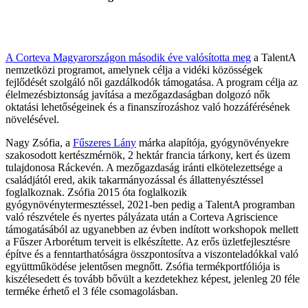
A Corteva Magyarországon második éve valósította meg
a TalentA
nemzetközi programot, amelynek célja a vidéki közösségek
fejlődését szolgáló női gazdálkodók támogatása. A program célja az
élelmezésbiztonság javítása a mezőgazdaságban dolgozó nők
oktatási lehetőségeinek és a finanszírozáshoz való hozzáférésének
növelésével.
Nagy Zsófia, a
Fűszeres Lány
márka alapítója, gyógynövényekre
szakosodott kertészmérnök, 2 hektár francia tárkony, kert és üzem
tulajdonosa Ráckevén. A mezőgazdaság iránti elkötelezettsége a
családjától ered, akik takarmányozással és állattenyésztéssel
foglalkoznak. Zsófia 2015 óta foglalkozik
gyógynövénytermesztéssel, 2021-ben pedig a TalentA programban
való részvétele és nyertes pályázata után a Corteva Agriscience
támogatásából az ugyanebben az évben indított workshopok mellett
a Fűszer Arborétum terveit is elkészítette. Az erős üzletfejlesztésre
építve és a fenntarthatóságra összpontosítva a viszonteladókkal való
együttműködése jelentősen megnőtt. Zsófia termékportfóliója is
kiszélesedett és tovább bővült a kezdetekhez képest, jelenleg 20 féle
terméke érhető el 3 féle csomagolásban.