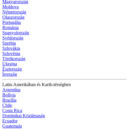
Magyarország
Moldova
Németország
Olaszország
Portugália
Románia
Spanyolország
Svédország
Szerbia
Szlovákia
Szlovénia
Törökország
Ukrajna
Észtország
Írország
Latin-Amerikában és Karib-térségben
Argentína
Bolívia
Brazília
Chile
Costa Rica
Dominikai Köztársaság
Ecuador
Guatemala