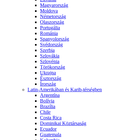
Magyarország
Moldova
Németország
Olaszország
Portugália
Románia
Spanyolország
Svédország
Szerbia
Szlovákia
Szlovénia
Törökország
Ukrajna
Észtország
Írország
Latin-Amerikában és Karib-térségben
Argentína
Bolívia
Brazília
Chile
Costa Rica
Dominikai Köztársaság
Ecuador
Guatemala