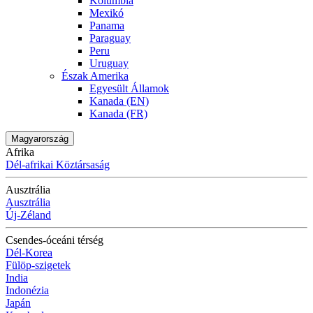
Kolumbia
Mexikó
Panama
Paraguay
Peru
Uruguay
Észak Amerika
Egyesült Államok
Kanada (EN)
Kanada (FR)
Magyarország
Afrika
Dél-afrikai Köztársaság
Ausztrália
Ausztrália
Új-Zéland
Csendes-óceáni térség
Dél-Korea
Fülöp-szigetek
India
Indonézia
Japán