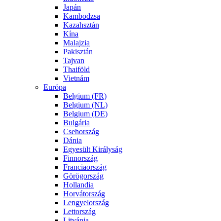
Japán
Kambodzsa
Kazahsztán
Kína
Malajzia
Pakisztán
Tajvan
Thaiföld
Vietnám
Európa
Belgium (FR)
Belgium (NL)
Belgium (DE)
Bulgária
Csehország
Dánia
Egyesült Királyság
Finnország
Franciaország
Görögország
Hollandia
Horvátország
Lengyelország
Lettország
Litvánia