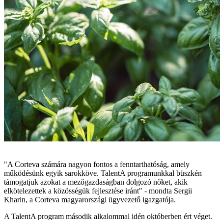
"A Corteva számára nagyon fontos a fenntarthatóság, amely
működésünk egyik sarokköve. TalentA programunkkal büszkén
támogatjuk azokat a mezőgazdaságban dolgozó nőket, akik
elkötelezettek a közösségük fejlesztése iránt" - mondta Sergii
Kharin, a Corteva magyarországi ügyvezető igazgatója.
A TalentA program második alkalommal idén októberben ért véget.