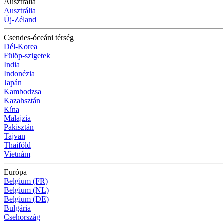
Ausztrália
Ausztrália
Új-Zéland
Csendes-óceáni térség
Dél-Korea
Fülöp-szigetek
India
Indonézia
Japán
Kambodzsa
Kazahsztán
Kína
Malajzia
Pakisztán
Tajvan
Thaiföld
Vietnám
Európa
Belgium (FR)
Belgium (NL)
Belgium (DE)
Bulgária
Csehország