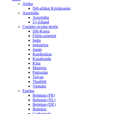
Afrika
Dél-afrikai Köztársaság
Ausztrália
Ausztrália
Új-Zéland
Csendes-óceáni térség
Dél-Korea
Fülöp-szigetek
India
Indonézia
Japán
Kambodzsa
Kazahsztán
Kína
Malajzia
Pakisztán
Tajvan
Thaiföld
Vietnám
Európa
Belgium (FR)
Belgium (NL)
Belgium (DE)
Bulgária
Csehország