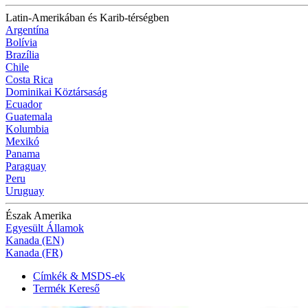
Latin-Amerikában és Karib-térségben
Argentína
Bolívia
Brazília
Chile
Costa Rica
Dominikai Köztársaság
Ecuador
Guatemala
Kolumbia
Mexikó
Panama
Paraguay
Peru
Uruguay
Észak Amerika
Egyesült Államok
Kanada (EN)
Kanada (FR)
Címkék & MSDS-ek
Termék Kereső