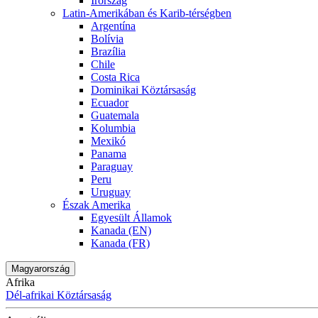
Írország
Latin-Amerikában és Karib-térségben
Argentína
Bolívia
Brazília
Chile
Costa Rica
Dominikai Köztársaság
Ecuador
Guatemala
Kolumbia
Mexikó
Panama
Paraguay
Peru
Uruguay
Észak Amerika
Egyesült Államok
Kanada (EN)
Kanada (FR)
Magyarország
Afrika
Dél-afrikai Köztársaság