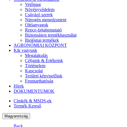
Vetőmag
Növényvédelem
Csávázó szerek
Nitrogén menedzsment
Oltóanyagok
Repce-fajtabemutató
Biztonságos termékhasználat
Biológiai termékek
AGRONÓMIAI KÖZPONT
Kik vagyunk
Megalakulás
Céljaink & Értékeink
Történelem
Kapcsolat
Területi képviselőink
Fenntarthatóság
Hírek
DOKUMENTUMOK
Címkék & MSDS-ek
Termék Kereső
Magyarország
Back