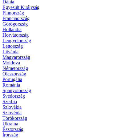
Dánia
Egyesült Királyság
Finnország
Franciaország
Görögország
Hollandia
Horvátország
Lengyelország
Lettország
Litvánia
Magyarország
Moldova
Németország
Olaszország
Portugália
Románia
Spanyolország
Svédország
Szerbia
Szlovákia
Szlovénia
Törökország
Ukrajna
Észtország
Írország