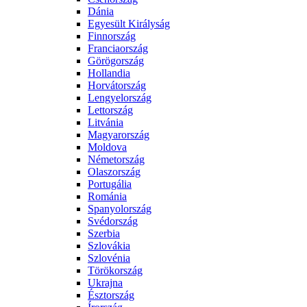
Dánia
Egyesült Királyság
Finnország
Franciaország
Görögország
Hollandia
Horvátország
Lengyelország
Lettország
Litvánia
Magyarország
Moldova
Németország
Olaszország
Portugália
Románia
Spanyolország
Svédország
Szerbia
Szlovákia
Szlovénia
Törökország
Ukrajna
Észtország