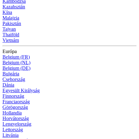
Kambodzsa
Kazahsztán
Kína
Malajzia
Pakisztán
Tajvan
Thaiföld
Vietnám
Európa
Belgium (FR)
Belgium (NL)
Belgium (DE)
Bulgária
Csehország
Dánia
Egyesült Királyság
Finnország
Franciaország
Görögország
Hollandia
Horvátország
Lengyelország
Lettország
Litvánia