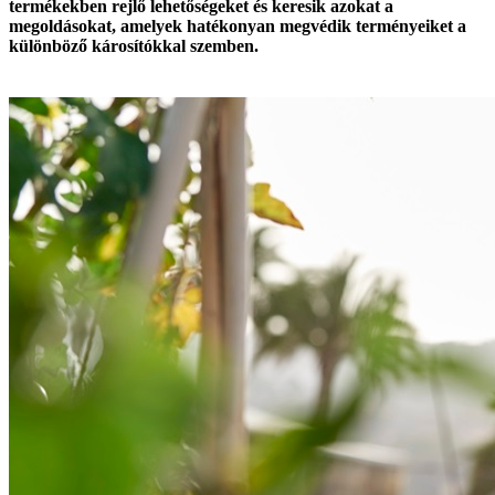
termékekben rejlő lehetőségeket és keresik azokat a
megoldásokat, amelyek hatékonyan megvédik terményeiket a
különböző károsítókkal szemben.