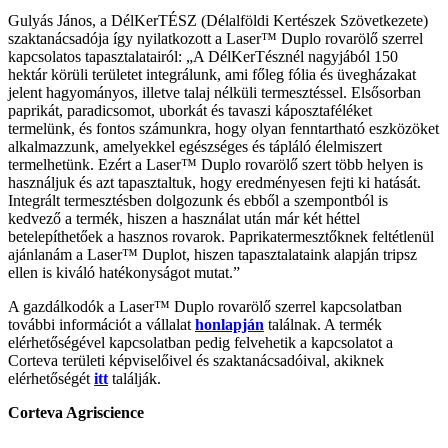
Gulyás János, a DélKerTÉSZ (Délalföldi Kertészek Szövetkezete)
szaktanácsadója így nyilatkozott a Laser™ Duplo rovarölő szerrel
kapcsolatos tapasztalatairól: „A DélKerTésznél nagyjából 150
hektár körüli területet integrálunk, ami főleg fólia és üvegházakat
jelent hagyományos, illetve talaj nélküli termesztéssel. Elsősorban
paprikát, paradicsomot, uborkát és tavaszi káposztaféléket
termelünk, és fontos számunkra, hogy olyan fenntartható eszközöket
alkalmazzunk, amelyekkel egészséges és tápláló élelmiszert
termelhetünk. Ezért a Laser™ Duplo rovarölő szert több helyen is
használjuk és azt tapasztaltuk, hogy eredményesen fejti ki hatását.
Integrált termesztésben dolgozunk és ebből a szempontból is
kedvező a termék, hiszen a használat után már két héttel
betelepíthetőek a hasznos rovarok. Paprikatermesztőknek feltétlenül
ajánlanám a Laser™ Duplot, hiszen tapasztalataink alapján tripsz
ellen is kiváló hatékonyságot mutat.”
A gazdálkodók a Laser™ Duplo rovarölő szerrel kapcsolatban
további információt a vállalat
honlapján
találnak. A termék
elérhetőségével kapcsolatban pedig felvehetik a kapcsolatot a
Corteva területi képviselőivel és szaktanácsadóival, akiknek
elérhetőségét
itt
találják.
Corteva Agriscience