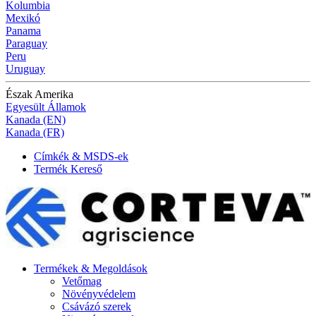
Kolumbia
Mexikó
Panama
Paraguay
Peru
Uruguay
Észak Amerika
Egyesült Államok
Kanada (EN)
Kanada (FR)
Címkék & MSDS-ek
Termék Kereső
Termékek & Megoldások
Vetőmag
Növényvédelem
Csávázó szerek