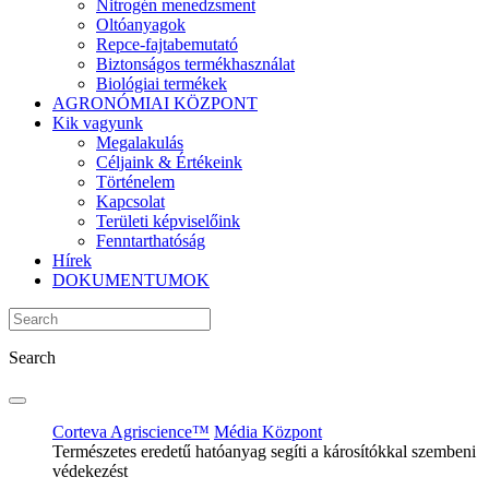
Nitrogén menedzsment
Oltóanyagok
Repce-fajtabemutató
Biztonságos termékhasználat
Biológiai termékek
AGRONÓMIAI KÖZPONT
Kik vagyunk
Megalakulás
Céljaink & Értékeink
Történelem
Kapcsolat
Területi képviselőink
Fenntarthatóság
Hírek
DOKUMENTUMOK
Search
Corteva Agriscience™
Média Központ
Természetes eredetű hatóanyag segíti a károsítókkal szembeni
védekezést