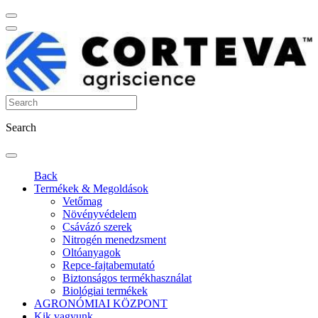
Search
Back
Termékek & Megoldások
Vetőmag
Növényvédelem
Csávázó szerek
Nitrogén menedzsment
Oltóanyagok
Repce-fajtabemutató
Biztonságos termékhasználat
Biológiai termékek
AGRONÓMIAI KÖZPONT
Kik vagyunk