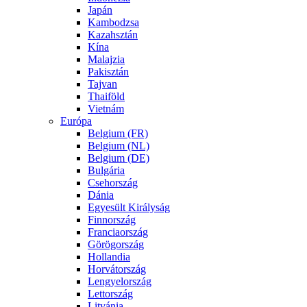
Japán
Kambodzsa
Kazahsztán
Kína
Malajzia
Pakisztán
Tajvan
Thaiföld
Vietnám
Európa
Belgium (FR)
Belgium (NL)
Belgium (DE)
Bulgária
Csehország
Dánia
Egyesült Királyság
Finnország
Franciaország
Görögország
Hollandia
Horvátország
Lengyelország
Lettország
Litvánia