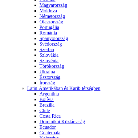
Magyarország
Moldova
Németország
Olaszország
Portugália
Románia
Spanyolország
Svédország
Szerbia
Szlovákia
Szlovénia
Törökország
Ukrajna
Észtország
Írország
Latin-Amerikában és Karib-térségben
Argentína
Bolívia
Brazília
Chile
Costa Rica
Dominikai Köztársaság
Ecuador
Guatemala