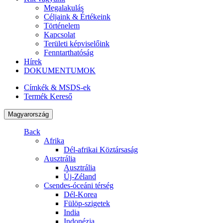
Megalakulás
Céljaink & Értékeink
Történelem
Kapcsolat
Területi képviselőink
Fenntarthatóság
Hírek
DOKUMENTUMOK
Címkék & MSDS-ek
Termék Kereső
Magyarország
Back
Afrika
Dél-afrikai Köztársaság
Ausztrália
Ausztrália
Új-Zéland
Csendes-óceáni térség
Dél-Korea
Fülöp-szigetek
India
Indonézia