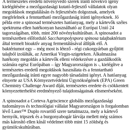
A természetes eredetű növényvédő szerek iránti növekvő igény
kielégítésére a mezőgazdasági kutató-fejlesztő vállalatok olyan
megoldások megtalálásán és fejlesztésén dolgoznak, amelyek
megfelelnek a fenntartható mezőgazdaság iránti igényeknek. Jó
példa erre a spinosad természetes hatóanyag, mely a kártevők széles
spektruma ellen hatékonyan használható az Európai Unió 24
tagországában, több, mint 200 növénykultúrában. A spinosadot a
természetben előforduló
Saccharopolyspora spinosa
talajbaktérium
által termelt bioaktív anyag fermentálásával állítják elő. A
baktériumot egy – még most is létező - régi cukorgyárban gyűjtött
talajból izolálták, az Amerikai Virgin-szigeteken. Alkalmazása
hatékony megoldás a kártevők elleni védekezésre a gazdálkodók
számára egész Európában – így Magyarországon is -, kielégítve a
természetes eredetű megoldások használata és a fenntartható
mezőgazdaság iránti egyre nagyobb társadalmi igényt. A hatóanyag
elnyerte az USA Környezetvédelmi Ügynökségének (EPA) Green
Chemistry Challenge Award díját, természetes eredete és csökkentett
környezetterhelést eredményező tulajdonságainak elismeréseként.
A spinosadot a Corteva Agriscience globális mezőgazdasági
tudományos és technológiai vállalat Magyarországon is forgalomban
lévő Laser™ Duplo rovarölő szere tartalmazza, mely a kártevő
hernyók, tripszek és a burgonyabogár lárvája mellett még számos
más károsító ellen kínál védelmet több mint 15 zöldség és
gyümölcskultúrában.