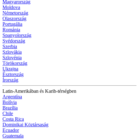
Magyarország
Moldova
Németország
Olaszország
Portugália
Románia
Spanyolország
Svédország
Szerbia
Szlovákia
Szlovénia
Törökország
Ukrajna
Észtország
Írország
Latin-Amerikában és Karib-térségben
Argentína
Bolívia
Brazília
Chile
Costa Rica
Dominikai Köztársaság
Ecuador
Guatemala