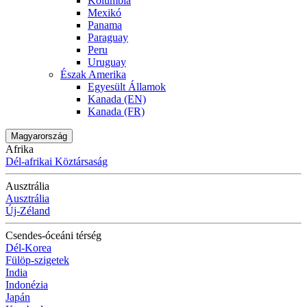
Kolumbia
Mexikó
Panama
Paraguay
Peru
Uruguay
Észak Amerika
Egyesült Államok
Kanada (EN)
Kanada (FR)
Magyarország
Afrika
Dél-afrikai Köztársaság
Ausztrália
Ausztrália
Új-Zéland
Csendes-óceáni térség
Dél-Korea
Fülöp-szigetek
India
Indonézia
Japán