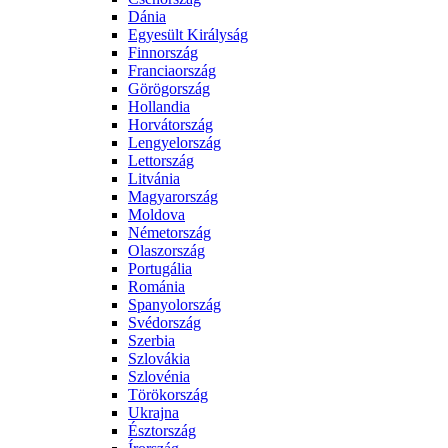
Dánia
Egyesült Királyság
Finnország
Franciaország
Görögország
Hollandia
Horvátország
Lengyelország
Lettország
Litvánia
Magyarország
Moldova
Németország
Olaszország
Portugália
Románia
Spanyolország
Svédország
Szerbia
Szlovákia
Szlovénia
Törökország
Ukrajna
Észtország