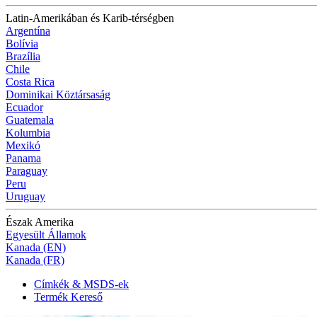
Latin-Amerikában és Karib-térségben
Argentína
Bolívia
Brazília
Chile
Costa Rica
Dominikai Köztársaság
Ecuador
Guatemala
Kolumbia
Mexikó
Panama
Paraguay
Peru
Uruguay
Észak Amerika
Egyesült Államok
Kanada (EN)
Kanada (FR)
Címkék & MSDS-ek
Termék Kereső