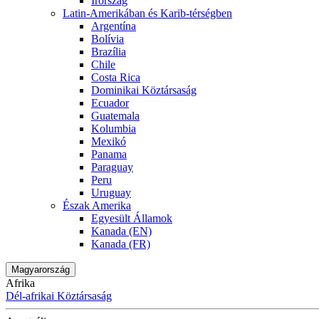
Írország
Latin-Amerikában és Karib-térségben
Argentína
Bolívia
Brazília
Chile
Costa Rica
Dominikai Köztársaság
Ecuador
Guatemala
Kolumbia
Mexikó
Panama
Paraguay
Peru
Uruguay
Észak Amerika
Egyesült Államok
Kanada (EN)
Kanada (FR)
Magyarország
Afrika
Dél-afrikai Köztársaság