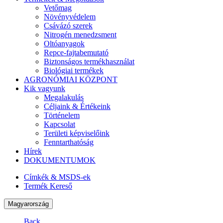
Vetőmag
Növényvédelem
Csávázó szerek
Nitrogén menedzsment
Oltóanyagok
Repce-fajtabemutató
Biztonságos termékhasználat
Biológiai termékek
AGRONÓMIAI KÖZPONT
Kik vagyunk
Megalakulás
Céljaink & Értékeink
Történelem
Kapcsolat
Területi képviselőink
Fenntarthatóság
Hírek
DOKUMENTUMOK
Címkék & MSDS-ek
Termék Kereső
Magyarország
Back