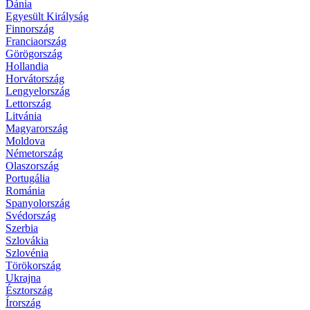
Dánia
Egyesült Királyság
Finnország
Franciaország
Görögország
Hollandia
Horvátország
Lengyelország
Lettország
Litvánia
Magyarország
Moldova
Németország
Olaszország
Portugália
Románia
Spanyolország
Svédország
Szerbia
Szlovákia
Szlovénia
Törökország
Ukrajna
Észtország
Írország