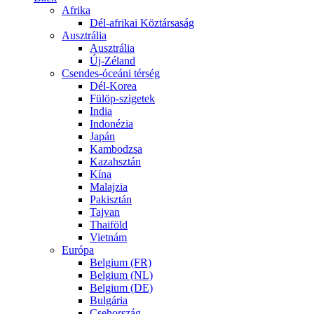
Afrika
Dél-afrikai Köztársaság
Ausztrália
Ausztrália
Új-Zéland
Csendes-óceáni térség
Dél-Korea
Fülöp-szigetek
India
Indonézia
Japán
Kambodzsa
Kazahsztán
Kína
Malajzia
Pakisztán
Tajvan
Thaiföld
Vietnám
Európa
Belgium (FR)
Belgium (NL)
Belgium (DE)
Bulgária
Csehország