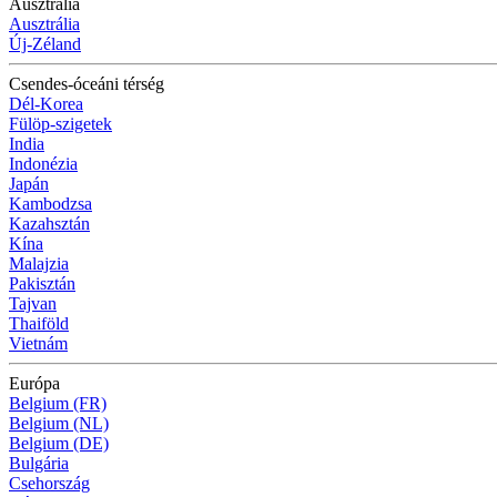
Ausztrália
Ausztrália
Új-Zéland
Csendes-óceáni térség
Dél-Korea
Fülöp-szigetek
India
Indonézia
Japán
Kambodzsa
Kazahsztán
Kína
Malajzia
Pakisztán
Tajvan
Thaiföld
Vietnám
Európa
Belgium (FR)
Belgium (NL)
Belgium (DE)
Bulgária
Csehország