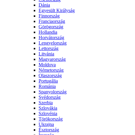
Dánia
Egyesült Királyság
Finnország
Franciaország
Görögország
Hollandia
Horvátország
Lengyelország
Lettország
Litvánia
Magyarország
Moldova
Németország
Olaszország
Portugália
Románia
Spanyolország
Svédország
Szerbia
Szlovákia
Szlovénia
Törökország
Ukrajna
Észtország