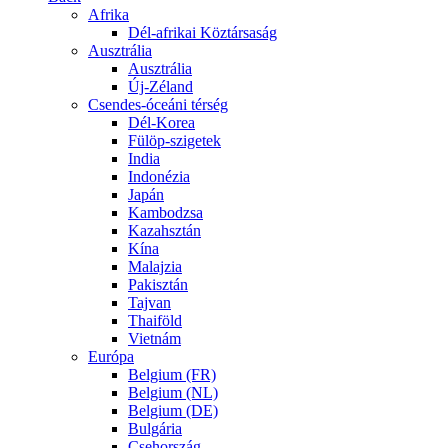
Afrika
Dél-afrikai Köztársaság
Ausztrália
Ausztrália
Új-Zéland
Csendes-óceáni térség
Dél-Korea
Fülöp-szigetek
India
Indonézia
Japán
Kambodzsa
Kazahsztán
Kína
Malajzia
Pakisztán
Tajvan
Thaiföld
Vietnám
Európa
Belgium (FR)
Belgium (NL)
Belgium (DE)
Bulgária
Csehország