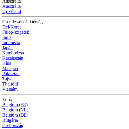
Ausztrália
Ausztrália
Új-Zéland
Csendes-óceáni térség
Dél-Korea
Fülöp-szigetek
India
Indonézia
Japán
Kambodzsa
Kazahsztán
Kína
Malajzia
Pakisztán
Tajvan
Thaiföld
Vietnám
Európa
Belgium (FR)
Belgium (NL)
Belgium (DE)
Bulgária
Csehország