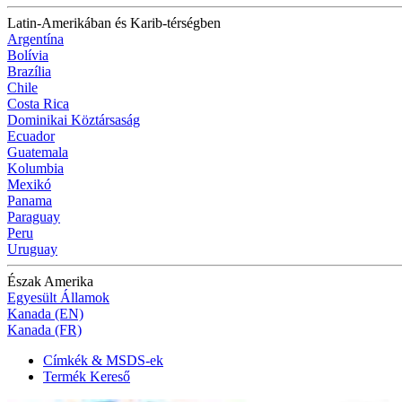
Latin-Amerikában és Karib-térségben
Argentína
Bolívia
Brazília
Chile
Costa Rica
Dominikai Köztársaság
Ecuador
Guatemala
Kolumbia
Mexikó
Panama
Paraguay
Peru
Uruguay
Észak Amerika
Egyesült Államok
Kanada (EN)
Kanada (FR)
Címkék & MSDS-ek
Termék Kereső