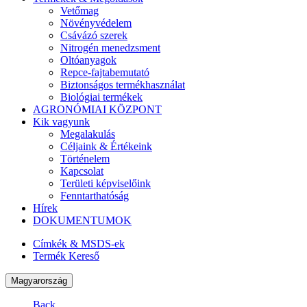
Vetőmag
Növényvédelem
Csávázó szerek
Nitrogén menedzsment
Oltóanyagok
Repce-fajtabemutató
Biztonságos termékhasználat
Biológiai termékek
AGRONÓMIAI KÖZPONT
Kik vagyunk
Megalakulás
Céljaink & Értékeink
Történelem
Kapcsolat
Területi képviselőink
Fenntarthatóság
Hírek
DOKUMENTUMOK
Címkék & MSDS-ek
Termék Kereső
Magyarország
Back