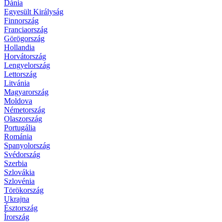
Dánia
Egyesült Királyság
Finnország
Franciaország
Görögország
Hollandia
Horvátország
Lengyelország
Lettország
Litvánia
Magyarország
Moldova
Németország
Olaszország
Portugália
Románia
Spanyolország
Svédország
Szerbia
Szlovákia
Szlovénia
Törökország
Ukrajna
Észtország
Írország