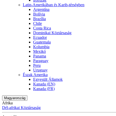
Írország
Latin-Amerikában és Karib-térségben
Argentína
Bolívia
Brazília
Chile
Costa Rica
Dominikai Köztársaság
Ecuador
Guatemala
Kolumbia
Mexikó
Panama
Paraguay
Peru
Uruguay
Észak Amerika
Egyesült Államok
Kanada (EN)
Kanada (FR)
Magyarország
Afrika
Dél-afrikai Köztársaság