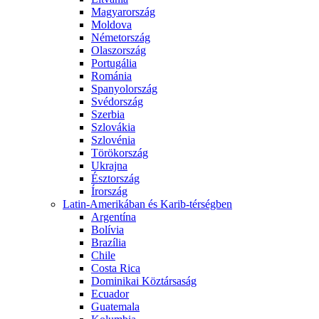
Magyarország
Moldova
Németország
Olaszország
Portugália
Románia
Spanyolország
Svédország
Szerbia
Szlovákia
Szlovénia
Törökország
Ukrajna
Észtország
Írország
Latin-Amerikában és Karib-térségben
Argentína
Bolívia
Brazília
Chile
Costa Rica
Dominikai Köztársaság
Ecuador
Guatemala