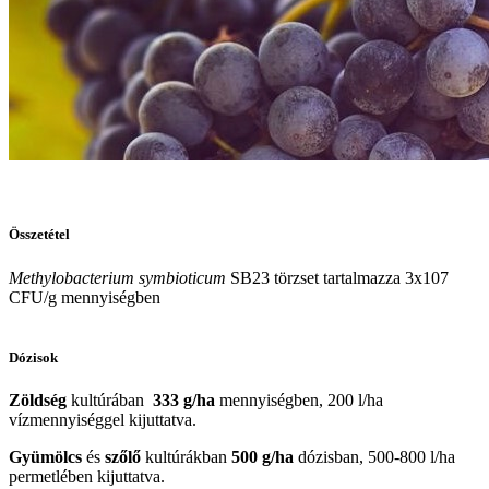
Összetétel
Methylobacterium symbioticum
SB23 törzset tartalmazza 3x107
CFU/g mennyiségben
Dózisok
Zöldség
kultúrában
333 g/ha
mennyiségben, 200 l/ha
vízmennyiséggel kijuttatva.
Gyümölcs
és
szőlő
kultúrákban
500 g/ha
dózisban, 500-800 l/ha
permetlében kijuttatva.