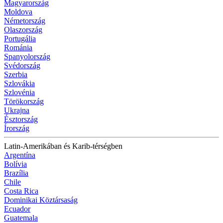
Magyarország
Moldova
Németország
Olaszország
Portugália
Románia
Spanyolország
Svédország
Szerbia
Szlovákia
Szlovénia
Törökország
Ukrajna
Észtország
Írország
Latin-Amerikában és Karib-térségben
Argentína
Bolívia
Brazília
Chile
Costa Rica
Dominikai Köztársaság
Ecuador
Guatemala