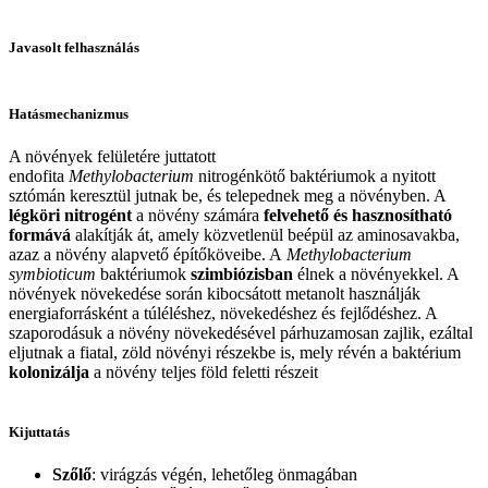
Javasolt felhasználás
Hatásmechanizmus
A növények felületére juttatott
endofita
Methylobacterium
nitrogénkötő baktériumok a nyitott
sztómán keresztül jutnak be, és telepednek meg a növényben. A
légköri nitrogént
a növény számára
felvehető és hasznosítható
formává
alakítják át, amely közvetlenül beépül az aminosavakba,
azaz a növény alapvető építőköveibe. A
Methylobacterium
symbioticum
baktériumok
szimbiózisban
élnek a növényekkel. A
növények növekedése során kibocsátott metanolt használják
energiaforrásként a túléléshez, növekedéshez és fejlődéshez. A
szaporodásuk a növény növekedésével párhuzamosan zajlik, ezáltal
eljutnak a fiatal, zöld növényi részekbe is, mely révén a baktérium
kolonizálja
a növény teljes föld feletti részeit
Kijuttatás
Szőlő
: virágzás végén, lehetőleg önmagában