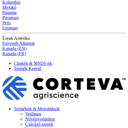
Kolumbia
Mexikó
Panama
Paraguay
Peru
Uruguay
Észak Amerika
Egyesült Államok
Kanada (EN)
Kanada (FR)
Címkék & MSDS-ek
Termék Kereső
Termékek & Megoldások
Vetőmag
Növényvédelem
Csávázó szerek