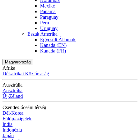
Kolumbia
Mexikó
Panama
Paraguay
Peru
Uruguay
Észak Amerika
Egyesült Államok
Kanada (EN)
Kanada (FR)
Magyarország
Afrika
Dél-afrikai Köztársaság
Ausztrália
Ausztrália
Új-Zéland
Csendes-óceáni térség
Dél-Korea
Fülöp-szigetek
India
Indonézia
Japán