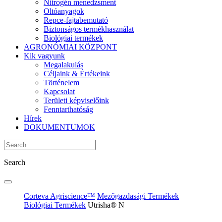
Nitrogén menedzsment
Oltóanyagok
Repce-fajtabemutató
Biztonságos termékhasználat
Biológiai termékek
AGRONÓMIAI KÖZPONT
Kik vagyunk
Megalakulás
Céljaink & Értékeink
Történelem
Kapcsolat
Területi képviselőink
Fenntarthatóság
Hírek
DOKUMENTUMOK
Search
Corteva Agriscience™
Mezőgazdasági Termékek
Biológiai Termékek
Utrisha® N