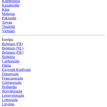
Kambodzsa
Kazahsztán
Kína
Malajzia
Pakisztán
Tajvan
Thaiföld
Vietnám
Európa
Belgium (FR)
Belgium (NL)
Belgium (DE)
Bulgária
Csehország
Dánia
Egyesült Királyság
Finnország
Franciaország
Görögország
Hollandia
Horvátország
Lengyelország
Lettország
Litvánia