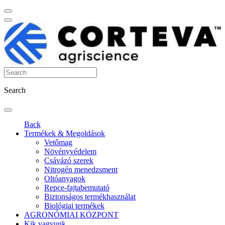
Search
Back
Termékek & Megoldások
Vetőmag
Növényvédelem
Csávázó szerek
Nitrogén menedzsment
Oltóanyagok
Repce-fajtabemutató
Biztonságos termékhasználat
Biológiai termékek
AGRONÓMIAI KÖZPONT
Kik vagyunk