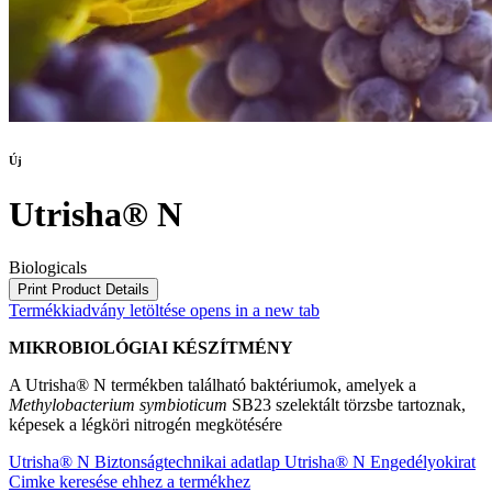
Új
Utrisha® N
Biologicals
Print Product Details
Termékkiadvány letöltése
opens in a new tab
MIKROBIOLÓGIAI KÉSZÍTMÉNY
A Utrisha® N termékben található baktériumok, amelyek a
Methylobacterium symbioticum
SB23 szelektált törzsbe tartoznak,
képesek a légköri nitrogén megkötésére
Utrisha® N Biztonságtechnikai adatlap
Utrisha® N Engedélyokirat
Cimke keresése ehhez a termékhez