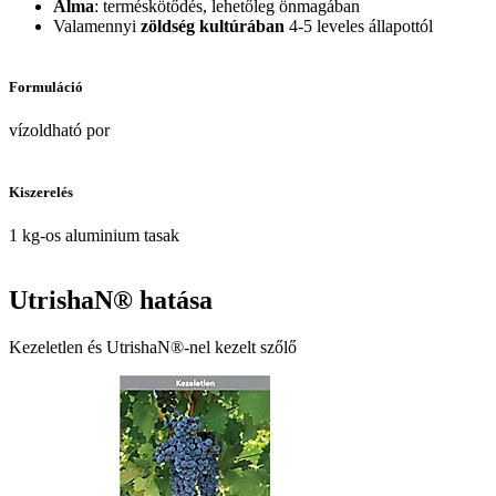
Alma
: terméskötődés, lehetőleg önmagában
Valamennyi
zöldség kultúrában
4-5 leveles állapottól
Formuláció
vízoldható por
Kiszerelés
1 kg-os aluminium tasak
UtrishaN® hatása
Kezeletlen és UtrishaN®-nel kezelt szőlő