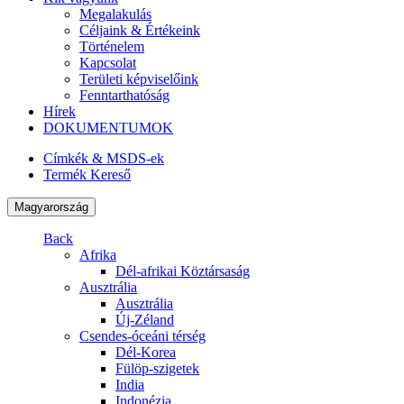
Megalakulás
Céljaink & Értékeink
Történelem
Kapcsolat
Területi képviselőink
Fenntarthatóság
Hírek
DOKUMENTUMOK
Címkék & MSDS-ek
Termék Kereső
Magyarország
Back
Afrika
Dél-afrikai Köztársaság
Ausztrália
Ausztrália
Új-Zéland
Csendes-óceáni térség
Dél-Korea
Fülöp-szigetek
India
Indonézia