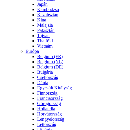
Japán
Kambodzsa
Kazahsztán
Kína
Malajzia
Pakisztán
Tajvan
Thaiföld
Vietnám
Európa
Belgium (FR)
Belgium (NL)
Belgium (DE)
Bulgária
Csehország
Dánia
Egyesült Királyság
Finnország
Franciaország
Görögország
Hollandia
Horvátország
Lengyelország
Lettország
Litvánia