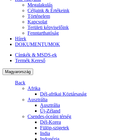
Megalakulás
Céljaink & Értékeink
Történelem
Kapcsolat
Területi képviselőink
Fenntarthatóság
Hírek
DOKUMENTUMOK
Címkék & MSDS-ek
Termék Kereső
Magyarország
Back
Afrika
Dél-afrikai Köztársaság
Ausztrália
Ausztrália
Új-Zéland
Csendes-óceáni térség
Dél-Korea
Fülöp-szigetek
India
Indonézia