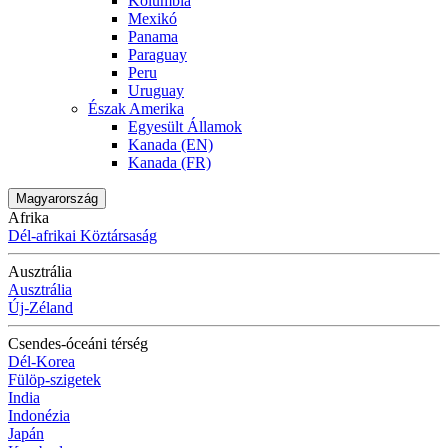
Kolumbia
Mexikó
Panama
Paraguay
Peru
Uruguay
Észak Amerika
Egyesült Államok
Kanada (EN)
Kanada (FR)
Magyarország
Afrika
Dél-afrikai Köztársaság
Ausztrália
Ausztrália
Új-Zéland
Csendes-óceáni térség
Dél-Korea
Fülöp-szigetek
India
Indonézia
Japán