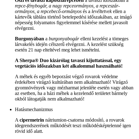
Őszi és tavaszi káposztarepcében
a tavaszi időszakban a
repce-fénybogár, a nagy repceormányos, a repceszár-
ormányos, a repcebecő-ormányos
és a
levéltetvek
ellen a
kártevők táblára történő betelepedési időszakában, az imágó
népesség folyamatos figyelemmel kísérése mellett javasolt
elvégezni.
Burgonyában
a
burgonyabogár
elleni kezelést a tömeges
lárvakelés idején célszerű elvégezni. A kezelést szükség
esetén 21 nap elteltével meg lehet ismételni.
A Sherpa® Duo kizárólag tavaszi kijuttatással, egy
vegetációs időszakban két alkalommal használható!
A méhek és egyéb beporzást végző rovarok védelme
érdekében virágzó kultúrában nem alkalmazható! Virágzó
gyomnövények vagy mézharmat jelenléte esetén vagy abban
az esetben, ha a házi méhek a kezelendő területet bármely
okból látogatják nem alkalmazható!
Hatásmechanizmus
A
cipermetrin
nátriumion-csatorna módosító, a rovarok
idegrendszerének működését teszi működésképtelenné igen
rövid idő alatt.