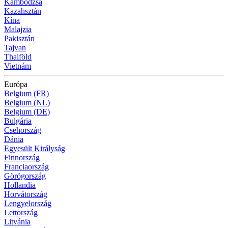
Kambodzsa
Kazahsztán
Kína
Malajzia
Pakisztán
Tajvan
Thaiföld
Vietnám
Európa
Belgium (FR)
Belgium (NL)
Belgium (DE)
Bulgária
Csehország
Dánia
Egyesült Királyság
Finnország
Franciaország
Görögország
Hollandia
Horvátország
Lengyelország
Lettország
Litvánia