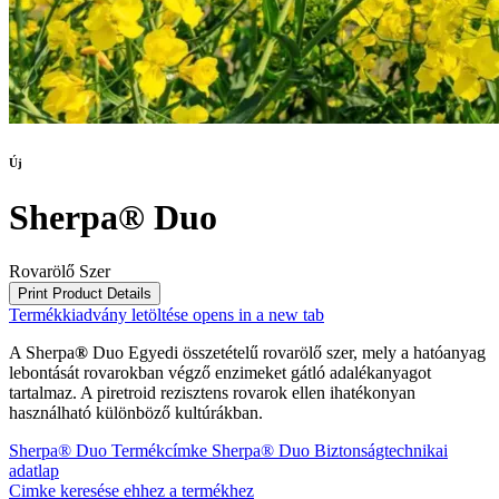
Új
Sherpa® Duo
Rovarölő Szer
Print Product Details
Termékkiadvány letöltése
opens in a new tab
A Sherpa
®
Duo Egyedi összetételű rovarölő szer, mely a hatóanyag
lebontását rovarokban végző enzimeket gátló adalékanyagot
tartalmaz. A piretroid rezisztens rovarok ellen ihatékonyan
használható különböző kultúrákban.
Sherpa® Duo Termékcímke
Sherpa® Duo Biztonságtechnikai
adatlap
Cimke keresése ehhez a termékhez