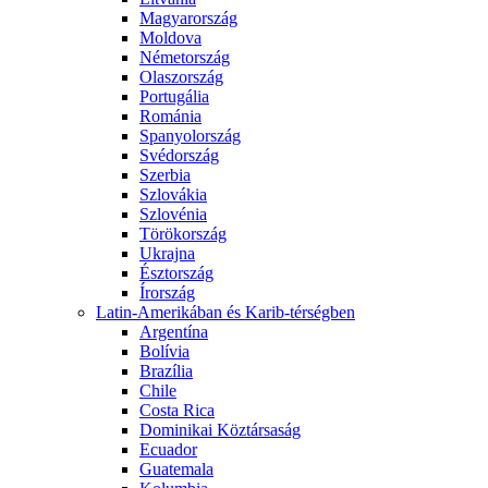
Magyarország
Moldova
Németország
Olaszország
Portugália
Románia
Spanyolország
Svédország
Szerbia
Szlovákia
Szlovénia
Törökország
Ukrajna
Észtország
Írország
Latin-Amerikában és Karib-térségben
Argentína
Bolívia
Brazília
Chile
Costa Rica
Dominikai Köztársaság
Ecuador
Guatemala