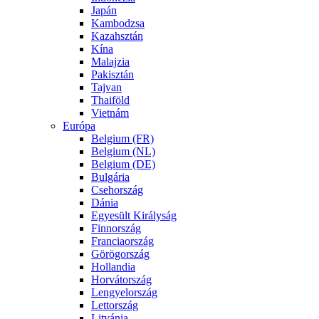
Japán
Kambodzsa
Kazahsztán
Kína
Malajzia
Pakisztán
Tajvan
Thaiföld
Vietnám
Európa
Belgium (FR)
Belgium (NL)
Belgium (DE)
Bulgária
Csehország
Dánia
Egyesült Királyság
Finnország
Franciaország
Görögország
Hollandia
Horvátország
Lengyelország
Lettország
Litvánia