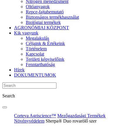
Nitrogén menedzsment
Oltóanyagok
Repce-fajtabemutató
Biztonságos termékhasználat
Biológiai termékek
AGRONÓMIAI KÖZPONT
Kik vagyunk
Megalakulás
Céljaink & Értékeink
Történelem
Kapcsolat
Területi képviselőink
Fenntarthatóság
Hírek
DOKUMENTUMOK
Search
Corteva Agriscience™
Mezőgazdasági Termékek
Növényvédelem
Sherpa® Duo rovarölő szer