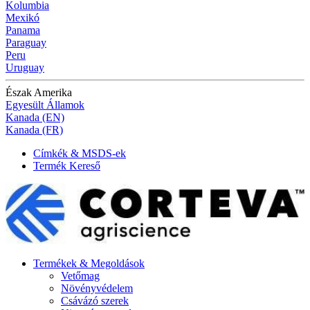
Kolumbia
Mexikó
Panama
Paraguay
Peru
Uruguay
Észak Amerika
Egyesült Államok
Kanada (EN)
Kanada (FR)
Címkék & MSDS-ek
Termék Kereső
Termékek & Megoldások
Vetőmag
Növényvédelem
Csávázó szerek