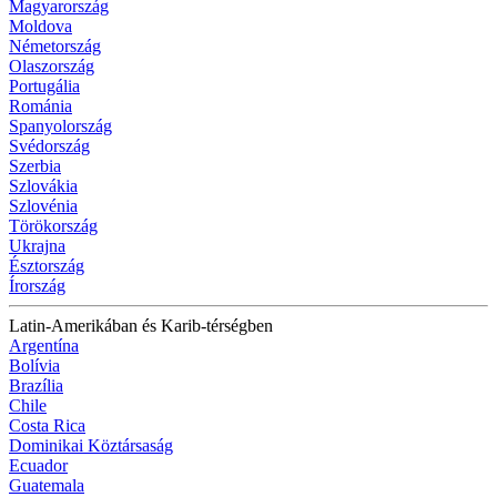
Magyarország
Moldova
Németország
Olaszország
Portugália
Románia
Spanyolország
Svédország
Szerbia
Szlovákia
Szlovénia
Törökország
Ukrajna
Észtország
Írország
Latin-Amerikában és Karib-térségben
Argentína
Bolívia
Brazília
Chile
Costa Rica
Dominikai Köztársaság
Ecuador
Guatemala