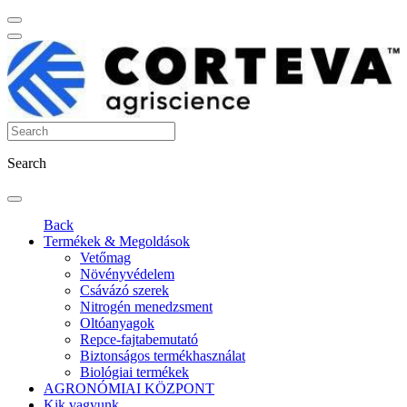
Search
Back
Termékek & Megoldások
Vetőmag
Növényvédelem
Csávázó szerek
Nitrogén menedzsment
Oltóanyagok
Repce-fajtabemutató
Biztonságos termékhasználat
Biológiai termékek
AGRONÓMIAI KÖZPONT
Kik vagyunk