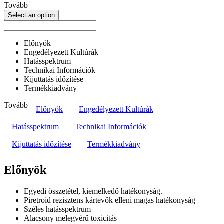
Tovább
Select an option
Előnyök
Engedélyezett Kultúrák
Hatásspektrum
Technikai Információk
Kijuttatás időzítése
Termékkiadvány
Tovább
Előnyök
Engedélyezett Kultúrák
Hatásspektrum
Technikai Információk
Kijuttatás időzítése
Termékkiadvány
Előnyök
Egyedi összetétel, kiemelkedő hatékonyság.
Piretroid rezisztens kártevők elleni magas hatékonyság
Széles hatásspektrum
Alacsony melegvérű toxicitás