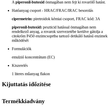
A
piperonil-butoxid
önmagában nem fejt ki rovarölő hatást.
Hatóanyag csoport - HRAC/FRAC/IRAC besorolás
cipermetrin:
piretroidok kémiai csoport, FRAC kód: 3A
piperonil-butoxid:
peszticid hatással önmagában nem
rendelkező anyag, a rovarok szervezetébe kerülve gátolja a
citokróm P450 enzimcsoprtba tartozó detikáló hatású enzimek
működését
Formulációk
emulzió koncentrátum (EC)
Kiszerelés
1 literes műanyag flakon
Kijuttatás időzítése
Termékkiadvány