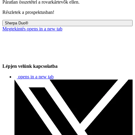
Páratlan összetétel a rovarkártevők ellen.
Részletek a prospektusban!
Sherpa Duo®
Megtekintés
opens in a new tab
Lépjen velünk kapcsolatba
opens in a new tab