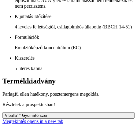
elpusztulnak. Az Arylex™ tartamhatással nem rendelkezik és
nem perzisztens.
Kijuttatás Időzítése
4 leveles fejlettségtől, csillagbimbós állapotig (BBCH 14-51)
Formulációk
Emulzióképző koncentrátum (EC)
Kiszerelés
5 literes kanna
Termékkiadvány
Parlagfű ellen hatékony, posztemergens megoldás.
Részletek a prospektusban!
Viballa™ Gyomírtó szer
Megtekintés
opens in a new tab