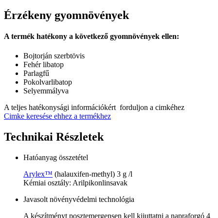
Érzékeny gyomnövények
A termék hatékony a következő gyomnövények ellen:
Bojtorján szerbtövis
Fehér libatop
Parlagfű
Pokolvarlibatop
Selyemmályva
A teljes hatékonysági információkért forduljon a cimkéhez
Cimke keresése ehhez a termékhez
Technikai Részletek
Hatóanyag összetétel
Arylex™
(halauxifen-methyl) 3 g /l
Kémiai osztály: Arilpikonlinsavak
Javasolt növényvédelmi technológia
A készítményt posztemergensen kell kijuttatni a napraforgó 4