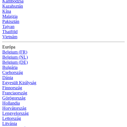
Kambodzsa
Kazahsztán
Kína
Malajzia
Pakisztán
Tajvan
Thaiföld
Vietnám
Európa
Belgium (FR)
Belgium (NL)
Belgium (DE)
Bulgária
Csehország
Dánia
Egyesült Királyság
Finnország
Franciaország
Görögország
Hollandia
Horvátország
Lengyelország
Lettország
Litvánia