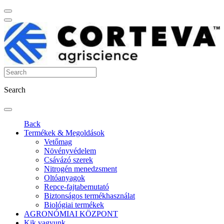
Search
Back
Termékek & Megoldások
Vetőmag
Növényvédelem
Csávázó szerek
Nitrogén menedzsment
Oltóanyagok
Repce-fajtabemutató
Biztonságos termékhasználat
Biológiai termékek
AGRONÓMIAI KÖZPONT
Kik vagyunk