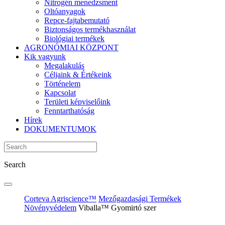
Nitrogén menedzsment
Oltóanyagok
Repce-fajtabemutató
Biztonságos termékhasználat
Biológiai termékek
AGRONÓMIAI KÖZPONT
Kik vagyunk
Megalakulás
Céljaink & Értékeink
Történelem
Kapcsolat
Területi képviselőink
Fenntarthatóság
Hírek
DOKUMENTUMOK
Search
Corteva Agriscience™
Mezőgazdasági Termékek
Növényvédelem
Viballa™ Gyomirtó szer