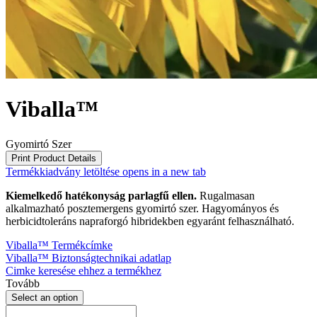
Viballa™
Gyomirtó Szer
Print Product Details
Termékkiadvány letöltése
opens in a new tab
Kiemelkedő hatékonyság parlagfű ellen.
Rugalmasan
alkalmazható posztemergens gyomirtó szer. Hagyományos és
herbicidtoleráns napraforgó hibridekben egyaránt felhasználható.
Viballa™ Termékcímke
Viballa™ Biztonságtechnikai adatlap
Cimke keresése ehhez a termékhez
Tovább
Select an option