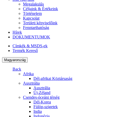
Megalakulás
Céljaink & Értékeink
Történelem
Kapcsolat
Területi képviselőink
Fenntarthatóság
Hírek
DOKUMENTUMOK
Címkék & MSDS-ek
Termék Kereső
Magyarország
Back
Afrika
Dél-afrikai Köztársaság
Ausztrália
Ausztrália
Új-Zéland
Csendes-óceáni térség
Dél-Korea
Fülöp-szigetek
India
Indonézia