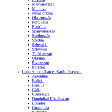
Magyarország
Moldova
Németország
Olaszország
Portugália
Románia
Spanyolország
Svédország
Szerbia
Szlovákia
Szlovénia
Törökország
Ukrajna
Észtország
Írország
Latin-Amerikában és Karib-térségben
Argentína
Bolívia
Brazília
Chile
Costa Rica
Dominikai Köztársaság
Ecuador
Guatemala