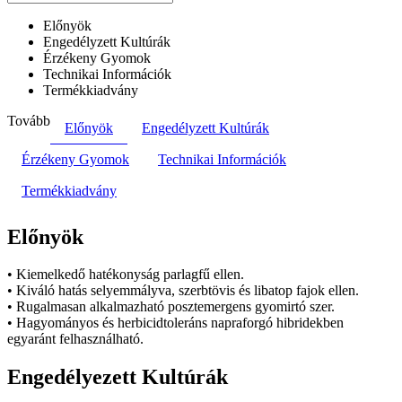
Előnyök
Engedélyzett Kultúrák
Érzékeny Gyomok
Technikai Információk
Termékkiadvány
Tovább
Előnyök
Engedélyzett Kultúrák
Érzékeny Gyomok
Technikai Információk
Termékkiadvány
Előnyök
• Kiemelkedő hatékonyság parlagfű ellen.
• Kiváló hatás selyemmályva, szerbtövis és libatop fajok ellen.
• Rugalmasan alkalmazható posztemergens gyomirtó szer.
• Hagyományos és herbicidtoleráns napraforgó hibridekben
egyaránt
felhasználható.
Engedélyezett Kultúrák