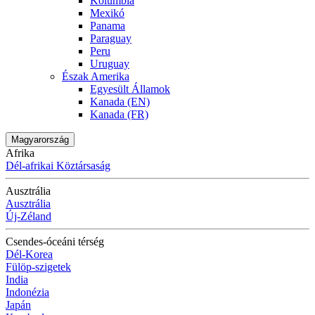
Kolumbia
Mexikó
Panama
Paraguay
Peru
Uruguay
Észak Amerika
Egyesült Államok
Kanada (EN)
Kanada (FR)
Magyarország
Afrika
Dél-afrikai Köztársaság
Ausztrália
Ausztrália
Új-Zéland
Csendes-óceáni térség
Dél-Korea
Fülöp-szigetek
India
Indonézia
Japán