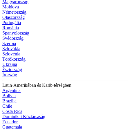
Magyarország
Moldova
Németország
Olaszország
Portugália
Románia
Spanyolország
Svédország
Szerbia
Szlovákia
Szlovénia
Törökország
Ukrajna
Észtország
Írország
Latin-Amerikában és Karib-térségben
Argentína
Bolívia
Brazília
Chile
Costa Rica
Dominikai Köztársaság
Ecuador
Guatemala