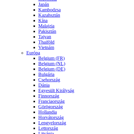
Japán
Kambodzsa
Kazahsztán
Kína
Malajzia
Pakisztán
Tajvan
Thaiföld
Vietnám
Európa
Belgium (FR)
Belgium (NL)
Belgium (DE)
Bulgária
Csehország
Dánia
Egyesült Királyság
Finnország
Franciaország
Görögország
Hollandia
Horvátország
Lengyelország
Lettország
Litvánia