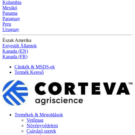
Kolumbia
Mexikó
Panama
Paraguay
Peru
Uruguay
Észak Amerika
Egyesült Államok
Kanada (EN)
Kanada (FR)
Címkék & MSDS-ek
Termék Kereső
Termékek & Megoldások
Vetőmag
Növényvédelem
Csávázó szerek