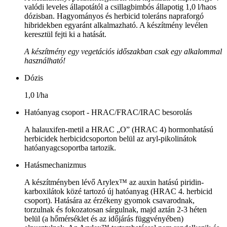
valódi leveles állapotától a csillagbimbós állapotig 1,0 l/haos
dózisban. Hagyományos és herbicid toleráns napraforgó
hibridekben egyaránt alkalmazható. A készítmény levélen
keresztül fejti ki a hatását.
A készítmény egy vegetációs időszakban csak egy alkalommal
használható!
Dózis
1,0 l/ha
Hatóanyag csoport - HRAC/FRAC/IRAC besorolás
A halauxifen-metil a HRAC „O” (HRAC 4) hormonhatású
herbicidek herbicidcsoporton belül az aryl-pikolinátok
hatóanyagcsoportba tartozik.
Hatásmechanizmus
A készítményben lévő Arylex™ az auxin hatású piridin-
karboxilátok közé tartozó új hatóanyag (HRAC 4. herbicid
csoport). Hatására az érzékeny gyomok csavarodnak,
torzulnak és fokozatosan sárgulnak, majd aztán 2-3 héten
belül (a hőmérséklet és az időjárás függvényében)