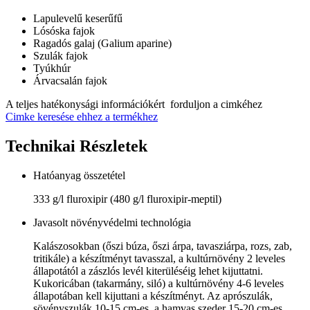
Lapulevelű keserűfű
Lósóska fajok
Ragadós galaj (Galium aparine)
Szulák fajok
Tyúkhúr
Árvacsalán fajok
A teljes hatékonysági információkért forduljon a cimkéhez
Cimke keresése ehhez a termékhez
Technikai Részletek
Hatóanyag összetétel
333 g/l fluroxipir (480 g/l fluroxipir-meptil)
Javasolt növényvédelmi technológia
Kalászosokban (őszi búza, őszi árpa, tavasziárpa, rozs, zab,
tritikále) a készítményt tavasszal, a kultúrnövény 2 leveles
állapotától a zászlós levél kiterüléséig lehet kijuttatni.
Kukoricában (takarmány, siló) a kultúrnövény 4-6 leveles
állapotában kell kijuttani a készítményt. Az aprószulák,
sövényszulák 10-15 cm-es, a hamvas szeder 15-20 cm-es