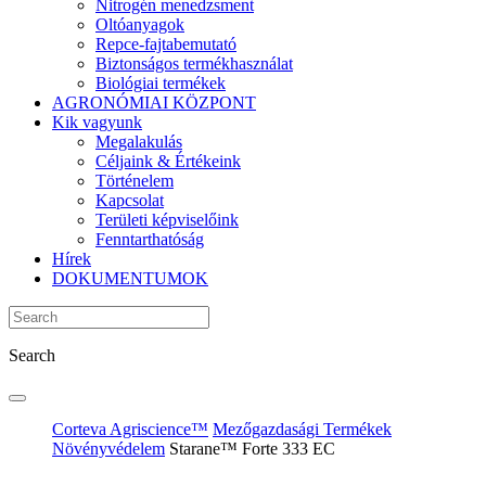
Nitrogén menedzsment
Oltóanyagok
Repce-fajtabemutató
Biztonságos termékhasználat
Biológiai termékek
AGRONÓMIAI KÖZPONT
Kik vagyunk
Megalakulás
Céljaink & Értékeink
Történelem
Kapcsolat
Területi képviselőink
Fenntarthatóság
Hírek
DOKUMENTUMOK
Search
Corteva Agriscience™
Mezőgazdasági Termékek
Növényvédelem
Starane™ Forte 333 EC