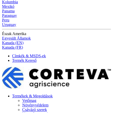
Kolumbia
Mexikó
Panama
Paraguay
Peru
Uruguay
Észak Amerika
Egyesült Államok
Kanada (EN)
Kanada (FR)
Címkék & MSDS-ek
Termék Kereső
Termékek & Megoldások
Vetőmag
Növényvédelem
Csávázó szerek