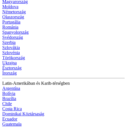
Magyarország
Moldova
Németország
Olaszország
Portugália
Románia
Spanyolország
Svédország
Szerbia
Szlovákia
Szlovénia
Törökország
Ukrajna
Észtország
Írország
Latin-Amerikában és Karib-térségben
Argentína
Bolívia
Brazília
Chile
Costa Rica
Dominikai Köztársaság
Ecuador
Guatemala