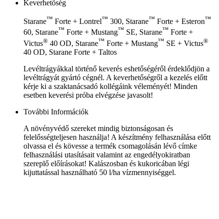
Keverhetőség
™
™
™
™
Starane
Forte + Lontrel
300, Starane
Forte + Esteron
™
™
™
60, Starane
Forte + Mustang
SE, Starane
Forte +
®
™
™
®
Victus
40 OD, Starane
Forte + Mustang
SE + Victus
40 OD, Starane Forte + Taltos
Levéltrágyákkal történő keverés eshetőségéről érdeklődjön a
levéltrágyát gyártó cégnél. A keverhetőségről a kezelés előtt
kérje ki a szaktanácsadó kollégáink véleményét! Minden
esetben keverési próba elvégzése javasolt!
További Információk
A növényvédő szereket mindig biztonságosan és
felelősségteljesen használja! A készítmény felhasználása előtt
olvassa el és kövesse a termék csomagolásán lévő címke
felhasználási utasításait valamint az engedélyokiratban
szereplő előírásokat! Kalászosban és kukoricában légi
kijuttatással használható 50 l/ha vízmennyiséggel.