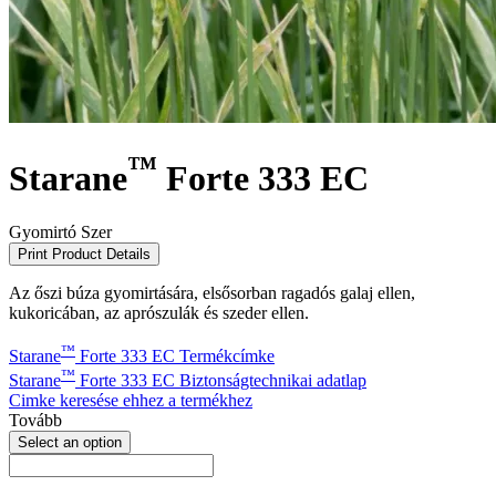
™
Starane
Forte 333 EC
Gyomirtó Szer
Print Product Details
Az őszi búza gyomirtására, elsősorban ragadós galaj ellen,
kukoricában, az aprószulák és szeder ellen.
™
Starane
Forte 333 EC Termékcímke
™
Starane
Forte 333 EC Biztonságtechnikai adatlap
Cimke keresése ehhez a termékhez
Tovább
Select an option