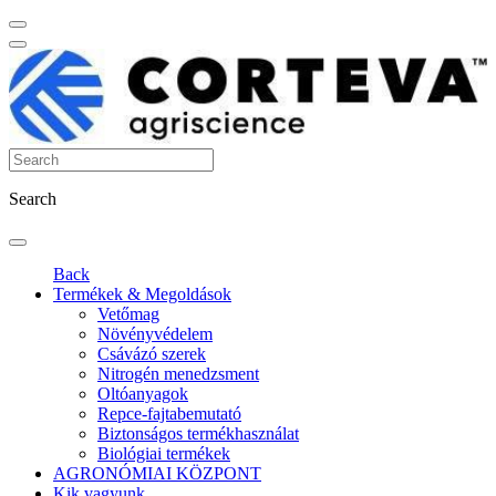
Search
Back
Termékek & Megoldások
Vetőmag
Növényvédelem
Csávázó szerek
Nitrogén menedzsment
Oltóanyagok
Repce-fajtabemutató
Biztonságos termékhasználat
Biológiai termékek
AGRONÓMIAI KÖZPONT
Kik vagyunk