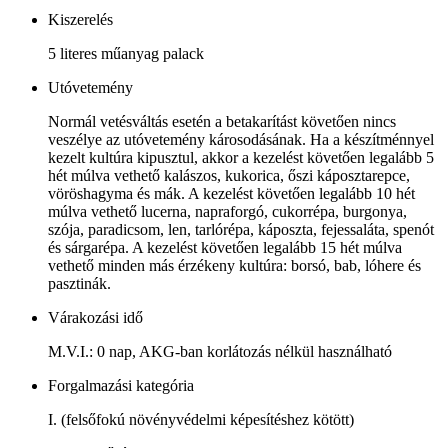
Kiszerelés
5 literes műanyag palack
Utóvetemény
Normál vetésváltás esetén a betakarítást követően nincs
veszélye az utóvetemény károsodásának. Ha a készítménnyel
kezelt kultúra kipusztul, akkor a kezelést követően legalább 5
hét múlva vethető kalászos, kukorica, őszi káposztarepce,
vöröshagyma és mák. A kezelést követően legalább 10 hét
múlva vethető lucerna, napraforgó, cukorrépa, burgonya,
szója, paradicsom, len, tarlórépa, káposzta, fejessaláta, spenót
és sárgarépa. A kezelést követően legalább 15 hét múlva
vethető minden más érzékeny kultúra: borsó, bab, lóhere és
pasztinák.
Várakozási idő
M.V.I.: 0 nap, AKG-ban korlátozás nélkül használható
Forgalmazási kategória
I. (felsőfokú növényvédelmi képesítéshez kötött)