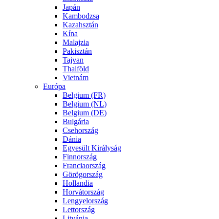
Japán
Kambodzsa
Kazahsztán
Kína
Malajzia
Pakisztán
Tajvan
Thaiföld
Vietnám
Európa
Belgium (FR)
Belgium (NL)
Belgium (DE)
Bulgária
Csehország
Dánia
Egyesült Királyság
Finnország
Franciaország
Görögország
Hollandia
Horvátország
Lengyelország
Lettország
Litvánia