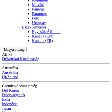
Kolumbia
Mexikó
Panama
Paraguay
Peru
Uruguay
Észak Amerika
Egyesült Államok
Kanada (EN)
Kanada (FR)
Magyarország
Afrika
Dél-afrikai Köztársaság
Ausztrália
Ausztrália
Új-Zéland
Csendes-óceáni térség
Dél-Korea
Fülöp-szigetek
India
Indonézia
Japán