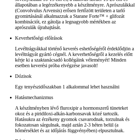
állapotában a legérzékenyebb a készítményre. Aprószulákkal
(Convolvulus Arvensis) erősen fertőzött területen a tarló
gyomirtásánál alkalmazzuk a Starane Forte™ + glifozát
kombinációt, ez gátolja a legnagyobb mértékben az
aprószulák újrahajtását.
Keverhetőségi előírások
Levéltrágyákkal történő keverés eshetőségéről érdeklődjön a
levéltrágyát gyártó cégnél. A keverhetőségről a kezelés előtt
kérje ki a szaktanácsadó kollégáink véleményét! Minden
esetben keverési próba elvégzése javasolt!
Dózisok
Egy tenyészidőszakban 1 alkalommal lehet használni
Hatásmechanizmus
A készítményben lévő fluroxipir a hormonszerű tüneteket
okoz és a piridiloxi-alkán-karbonsavak közé tartozik.
Hatásukra az érzékeny gyomok csavarodnak, torzulnak és
fokozatosan sárgulnak, majd aztán 2-3 héten belül (a
hőmérséklet és az időjárás függvényében) elpusztulnak.