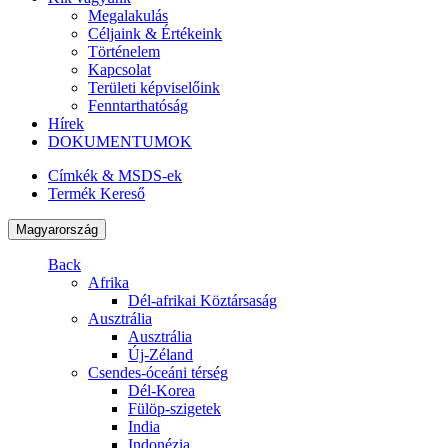
Megalakulás
Céljaink & Értékeink
Történelem
Kapcsolat
Területi képviselőink
Fenntarthatóság
Hírek
DOKUMENTUMOK
Címkék & MSDS-ek
Termék Kereső
Magyarország
Back
Afrika
Dél-afrikai Köztársaság
Ausztrália
Ausztrália
Új-Zéland
Csendes-óceáni térség
Dél-Korea
Fülöp-szigetek
India
Indonézia