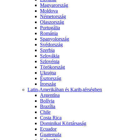
Magyarország
Moldova
Németország
Olaszország
Portugália
Románia
Spanyolország
Svédország
Szerbia
Szlovákia
Szlovénia
Törökország
Ukrajna
Észtország
Írország
Latin-Amerikában és Karib-térségben
Argentína
Bolívia
Brazília
Chile
Costa Rica
Dominikai Köztársaság
Ecuador
Guatemala