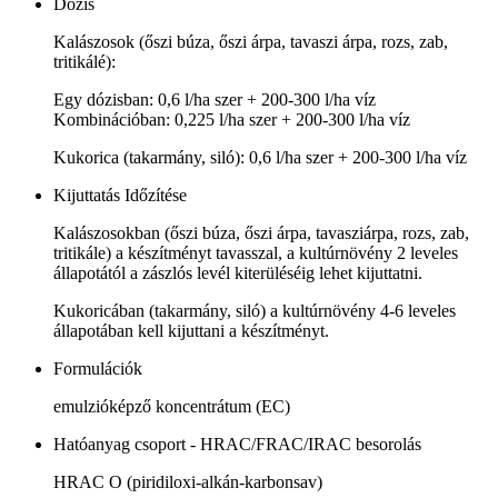
Dózis
Kalászosok (őszi búza, őszi árpa, tavaszi árpa, rozs, zab,
tritikálé):
Egy dózisban: 0,6 l/ha szer + 200-300 l/ha víz
Kombinációban: 0,225 l/ha szer + 200-300 l/ha víz
Kukorica (takarmány, siló): 0,6 l/ha szer + 200-300 l/ha víz
Kijuttatás Időzítése
Kalászosokban (őszi búza, őszi árpa, tavasziárpa, rozs, zab,
tritikále) a készítményt tavasszal, a kultúrnövény 2 leveles
állapotától a zászlós levél kiterüléséig lehet kijuttatni.
Kukoricában (takarmány, siló) a kultúrnövény 4-6 leveles
állapotában kell kijuttani a készítményt.
Formulációk
emulzióképző koncentrátum (EC)
Hatóanyag csoport - HRAC/FRAC/IRAC besorolás
HRAC O (piridiloxi-alkán-karbonsav)