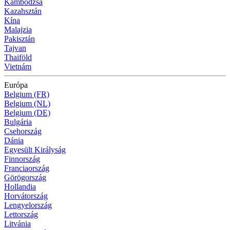
Kambodzsa
Kazahsztán
Kína
Malajzia
Pakisztán
Tajvan
Thaiföld
Vietnám
Európa
Belgium (FR)
Belgium (NL)
Belgium (DE)
Bulgária
Csehország
Dánia
Egyesült Királyság
Finnország
Franciaország
Görögország
Hollandia
Horvátország
Lengyelország
Lettország
Litvánia