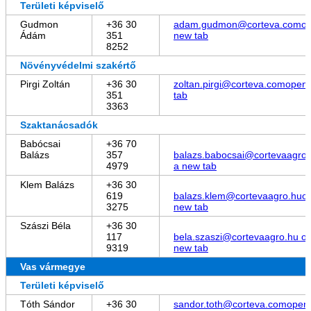
Területi képviselő
Gudmon
+36 30
adam.gudmon@corteva.com
op
Ádám
351
new tab
8252
Növényvédelmi szakértő
Pirgi Zoltán
+36 30
zoltan.pirgi@corteva.com
opens
351
tab
3363
Szaktanácsadók
Babócsai
+36 70
Balázs
357
balazs.babocsai@cortevaagro.
4979
a new tab
Klem Balázs
+36 30
619
balazs.klem@cortevaagro.hu
o
3275
new tab
Szászi Béla
+36 30
117
bela.szaszi@cortevaagro.hu
op
9319
new tab
Vas vármegye
Területi képviselő
Tóth Sándor
+36 30
sandor.toth@corteva.com
opens