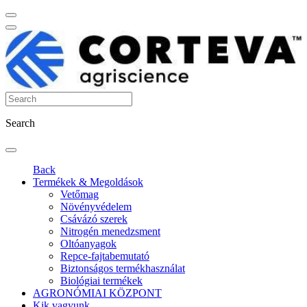
Search
Back
Termékek & Megoldások
Vetőmag
Növényvédelem
Csávázó szerek
Nitrogén menedzsment
Oltóanyagok
Repce-fajtabemutató
Biztonságos termékhasználat
Biológiai termékek
AGRONÓMIAI KÖZPONT
Kik vagyunk