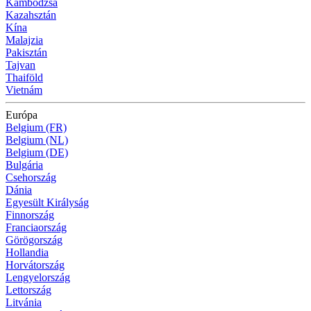
Kambodzsa
Kazahsztán
Kína
Malajzia
Pakisztán
Tajvan
Thaiföld
Vietnám
Európa
Belgium (FR)
Belgium (NL)
Belgium (DE)
Bulgária
Csehország
Dánia
Egyesült Királyság
Finnország
Franciaország
Görögország
Hollandia
Horvátország
Lengyelország
Lettország
Litvánia