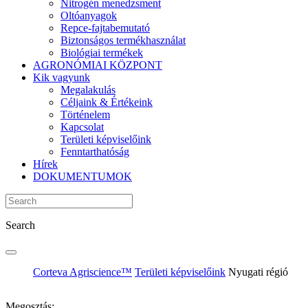
Nitrogén menedzsment
Oltóanyagok
Repce-fajtabemutató
Biztonságos termékhasználat
Biológiai termékek
AGRONÓMIAI KÖZPONT
Kik vagyunk
Megalakulás
Céljaink & Értékeink
Történelem
Kapcsolat
Területi képviselőink
Fenntarthatóság
Hírek
DOKUMENTUMOK
Search
Corteva Agriscience™
Területi képviselőink
Nyugati régió
Megosztás: