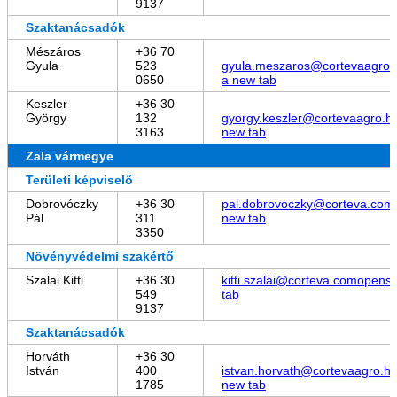
9137
Szaktanácsadók
Mészáros
+36 70
Gyula
523
gyula.meszaros@cortevaagro.
0650
a new tab
Keszler
+36 30
György
132
gyorgy.keszler@cortevaagro.h
3163
new tab
Zala vármegye
Területi képviselő
Dobrovóczky
+36 30
pal.dobrovoczky@corteva.com
Pál
311
new tab
3350
Növényvédelmi szakértő
Szalai Kitti
+36 30
kitti.szalai@corteva.com
opens 
549
tab
9137
Szaktanácsadók
Horváth
+36 30
István
400
istvan.horvath@cortevaagro.h
1785
new tab