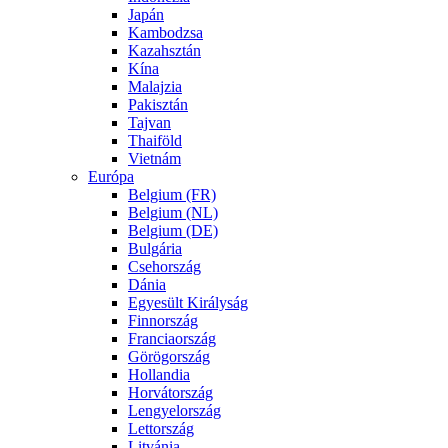
Japán
Kambodzsa
Kazahsztán
Kína
Malajzia
Pakisztán
Tajvan
Thaiföld
Vietnám
Európa
Belgium (FR)
Belgium (NL)
Belgium (DE)
Bulgária
Csehország
Dánia
Egyesült Királyság
Finnország
Franciaország
Görögország
Hollandia
Horvátország
Lengyelország
Lettország
Litvánia