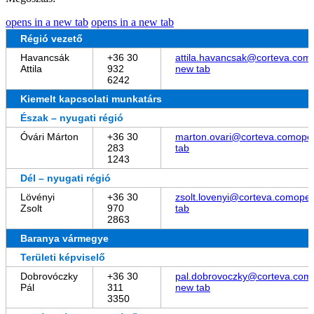
opens in a new tab
opens in a new tab
Régió vezető
Havancsák
+36 30
attila.havancsak@corteva.com
Attila
932
new tab
6242
Kiemelt kapcsolati munkatárs
Észak – nyugati régió
Óvári Márton
+36 30
marton.ovari@corteva.com
ope
283
tab
1243
Dél – nyugati régió
Lövényi
+36 30
zsolt.lovenyi@corteva.com
open
Zsolt
970
tab
2863
Baranya vármegye
Területi képviselő
Dobrovóczky
+36 30
pal.dobrovoczky@corteva.com
Pál
311
new tab
3350