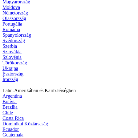
Magyarország
Moldova
Németország
Olaszország
Portugália
Románia
Spanyolország
Svédország
Szerbia
Szlovákia
Szlovénia
Törökország
Ukrajna
Észtország
Írország
Latin-Amerikában és Karib-térségben
Argentína
Bolívia
Brazília
Chile
Costa Rica
Dominikai Köztársaság
Ecuador
Guatemala