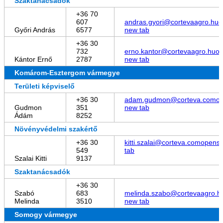
Szaktanácsadók
+36 70
607
andras.gyori@cortevaagro.hu
o
Győri András
6577
new tab
+36 30
732
erno.kantor@cortevaagro.hu
op
Kántor Ernő
2787
new tab
Komárom-Esztergom vármegye
Területi képviselő
+36 30
adam.gudmon@corteva.com
op
Gudmon
351
new tab
Ádám
8252
Növényvédelmi szakértő
+36 30
kitti.szalai@corteva.com
opens 
549
tab
Szalai Kitti
9137
Szaktanácsadók
+36 30
Szabó
683
melinda.szabo@cortevaagro.h
Melinda
3510
new tab
Somogy vármegye