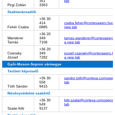
351
tab
Pirgi Zoltán
3363
Szaktanácsadók
+36 30
414
csaba.feher@cortevaagro.hu
o
Fehér Csaba
0885
new tab
+36 20
Wanderer
349
tamas.wanderer@cortevaagro
Tamás
7106
a new tab
+36 20
Csanaky
349
jozsef.csanaky@cortevaagro.h
József
7282
a new tab
Győr-Moson-Sopron vármegye
Területi képviselő
+36 30
sandor.toth@corteva.com
opens
558
tab
Tóth Sándor
9415
Növényvédelmi szakértő
+36 30
kitti.szalai@corteva.com
opens 
549
tab
Szalai Kitti
9137