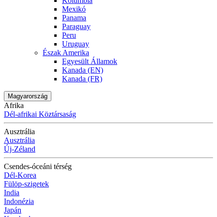
Kolumbia
Mexikó
Panama
Paraguay
Peru
Uruguay
Észak Amerika
Egyesült Államok
Kanada (EN)
Kanada (FR)
Magyarország
Afrika
Dél-afrikai Köztársaság
Ausztrália
Ausztrália
Új-Zéland
Csendes-óceáni térség
Dél-Korea
Fülöp-szigetek
India
Indonézia
Japán