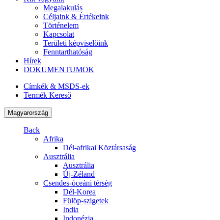
Megalakulás
Céljaink & Értékeink
Történelem
Kapcsolat
Területi képviselőink
Fenntarthatóság
Hírek
DOKUMENTUMOK
Címkék & MSDS-ek
Termék Kereső
Magyarország
Back
Afrika
Dél-afrikai Köztársaság
Ausztrália
Ausztrália
Új-Zéland
Csendes-óceáni térség
Dél-Korea
Fülöp-szigetek
India
Indonézia