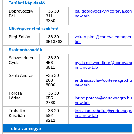
Területi képviselő
Dobrovóczky
+36 30
pal.dobrovoczky@corteva.com
Pál
311
new tab
3350
Növényvédelmi szakértő
Pirgi Zoltán
+36 30
zoltan.pirgi@corteva.com
opens
3513363
tab
Szaktanácsadók
Schwendtner
+36 30
Gyula
456
gyula.schwendtner@cortevaag
3511
in a new tab
Szula András
+36 30
268
andras.szula@cortevaagro.hu
o
8096
new tab
Porcsa
+36 30
Lőrinc
655
lorinc.porcsa@cortevaagro.hu
o
2760
new tab
Trabalka
+36 20
krisztian.trabalka@cortevaagro
Krisztián
592
in a new tab
9212
Tolna vármegye