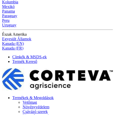
Kolumbia
Mexikó
Panama
Paraguay
Peru
Uruguay
Észak Amerika
Egyesült Államok
Kanada (EN)
Kanada (FR)
Címkék & MSDS-ek
Termék Kereső
Termékek & Megoldások
Vetőmag
Növényvédelem
Csávázó szerek