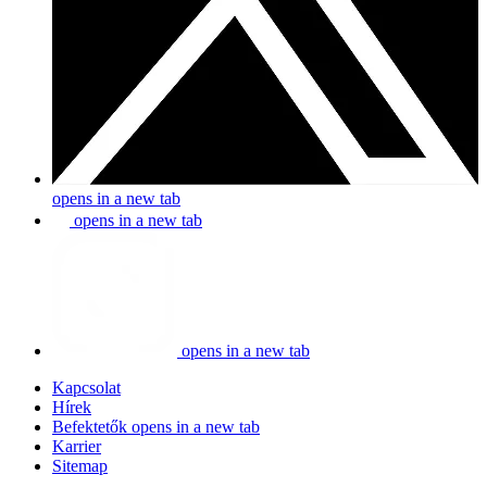
opens in a new tab
opens in a new tab
opens in a new tab
Kapcsolat
Hírek
Befektetők
opens in a new tab
Karrier
Sitemap