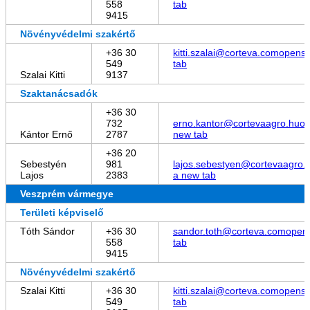
558
tab
9415
Növényvédelmi szakértő
+36 30
kitti.szalai@corteva.com
opens 
549
tab
Szalai Kitti
9137
Szaktanácsadók
+36 30
732
erno.kantor@cortevaagro.hu
op
Kántor Ernő
2787
new tab
+36 20
Sebestyén
981
lajos.sebestyen@cortevaagro.
Lajos
2383
a new tab
Veszprém vármegye
Területi képviselő
Tóth Sándor
+36 30
sandor.toth@corteva.com
opens
558
tab
9415
Növényvédelmi szakértő
Szalai Kitti
+36 30
kitti.szalai@corteva.com
opens 
549
tab