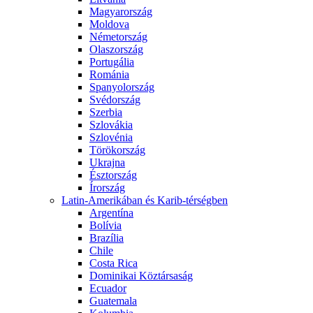
Magyarország
Moldova
Németország
Olaszország
Portugália
Románia
Spanyolország
Svédország
Szerbia
Szlovákia
Szlovénia
Törökország
Ukrajna
Észtország
Írország
Latin-Amerikában és Karib-térségben
Argentína
Bolívia
Brazília
Chile
Costa Rica
Dominikai Köztársaság
Ecuador
Guatemala