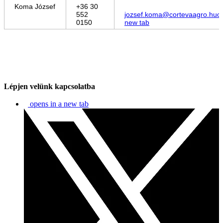
Koma József
+36 30
552
jozsef.koma@cortevaagro.hu
o
0150
new tab
Lépjen velünk kapcsolatba
opens in a new tab