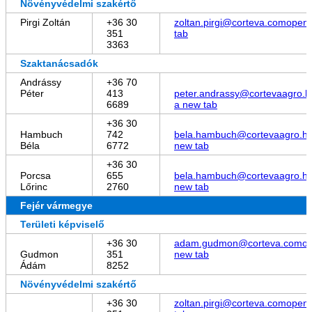
Növényvédelmi szakértő
Pirgi Zoltán
+36 30
zoltan.pirgi@corteva.com
opens
351
tab
3363
Szaktanácsadók
Andrássy
+36 70
Péter
413
peter.andrassy@cortevaagro.h
6689
a new tab
+36 30
Hambuch
742
bela.hambuch@cortevaagro.h
Béla
6772
new tab
+36 30
Porcsa
655
bela.hambuch@cortevaagro.h
Lőrinc
2760
new tab
Fejér vármegye
Területi képviselő
+36 30
adam.gudmon@corteva.com
op
Gudmon
351
new tab
Ádám
8252
Növényvédelmi szakértő
+36 30
zoltan.pirgi@corteva.com
opens