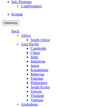
Info Program
ClubPremiere
Kontak
Indonesia
Back
Africa
South Africa
Asia Pacific
Cambodia
China
India
Indonesia
Japan
Kazakhstan
Malaysia
Pakistan
Philippines
South Korea
Taiwan
Thailand
Vietnam
Australasia