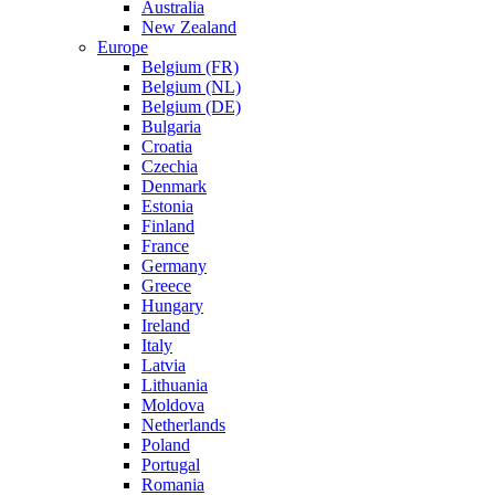
Australia
New Zealand
Europe
Belgium (FR)
Belgium (NL)
Belgium (DE)
Bulgaria
Croatia
Czechia
Denmark
Estonia
Finland
France
Germany
Greece
Hungary
Ireland
Italy
Latvia
Lithuania
Moldova
Netherlands
Poland
Portugal
Romania