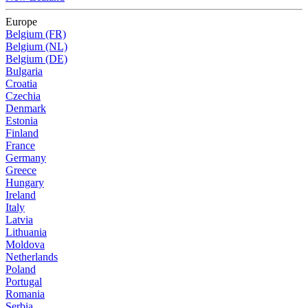
Europe
Belgium (FR)
Belgium (NL)
Belgium (DE)
Bulgaria
Croatia
Czechia
Denmark
Estonia
Finland
France
Germany
Greece
Hungary
Ireland
Italy
Latvia
Lithuania
Moldova
Netherlands
Poland
Portugal
Romania
Serbia