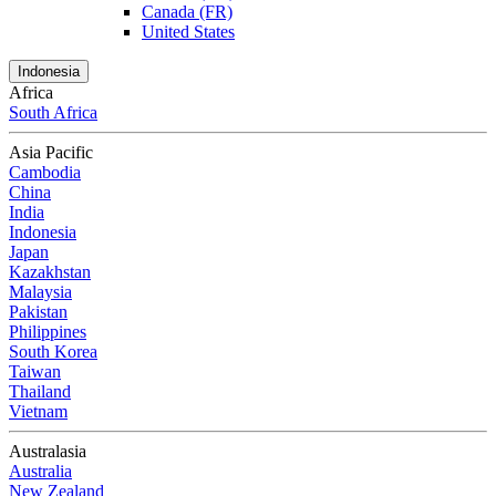
Canada (FR)
United States
Indonesia
Africa
South Africa
Asia Pacific
Cambodia
China
India
Indonesia
Japan
Kazakhstan
Malaysia
Pakistan
Philippines
South Korea
Taiwan
Thailand
Vietnam
Australasia
Australia
New Zealand