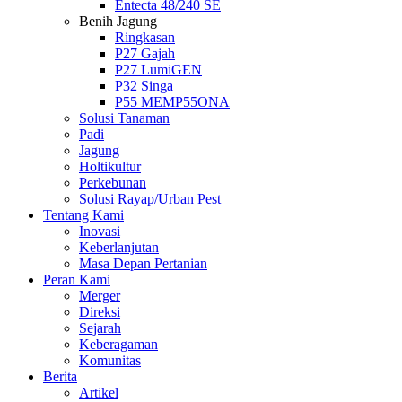
Entecta 48/240 SE
Benih Jagung
Ringkasan
P27 Gajah
P27 LumiGEN
P32 Singa
P55 MEMP55ONA
Solusi Tanaman
Padi
Jagung
Holtikultur
Perkebunan
Solusi Rayap/Urban Pest
Tentang Kami
Inovasi
Keberlanjutan
Masa Depan Pertanian
Peran Kami
Merger
Direksi
Sejarah
Keberagaman
Komunitas
Berita
Artikel