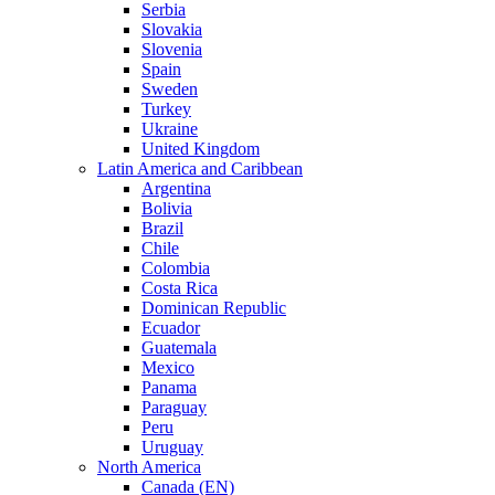
Serbia
Slovakia
Slovenia
Spain
Sweden
Turkey
Ukraine
United Kingdom
Latin America and Caribbean
Argentina
Bolivia
Brazil
Chile
Colombia
Costa Rica
Dominican Republic
Ecuador
Guatemala
Mexico
Panama
Paraguay
Peru
Uruguay
North America
Canada (EN)