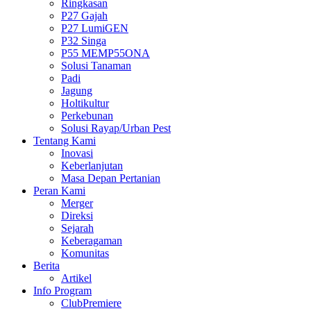
Ringkasan
P27 Gajah
P27 LumiGEN
P32 Singa
P55 MEMP55ONA
Solusi Tanaman
Padi
Jagung
Holtikultur
Perkebunan
Solusi Rayap/Urban Pest
Tentang Kami
Inovasi
Keberlanjutan
Masa Depan Pertanian
Peran Kami
Merger
Direksi
Sejarah
Keberagaman
Komunitas
Berita
Artikel
Info Program
ClubPremiere