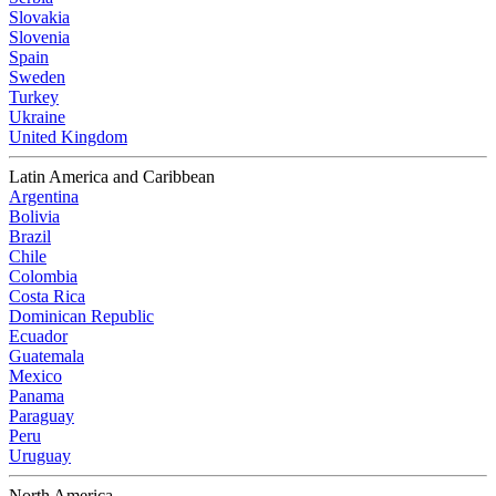
Slovakia
Slovenia
Spain
Sweden
Turkey
Ukraine
United Kingdom
Latin America and Caribbean
Argentina
Bolivia
Brazil
Chile
Colombia
Costa Rica
Dominican Republic
Ecuador
Guatemala
Mexico
Panama
Paraguay
Peru
Uruguay
North America