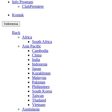
Info Program
ClubPremiere
Kontak
Indonesia
Back
Africa
South Africa
Asia Pacific
Cambodia
China
India
Indonesia
Japan
Kazakhstan
Malaysia
Pakistan
Philippines
South Korea
Taiwan
Thailand
Vietnam
Australasia