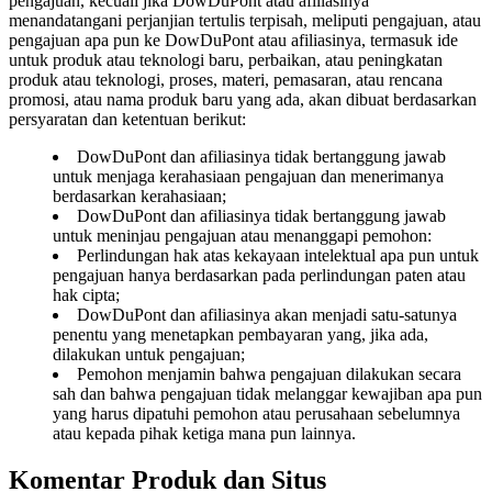
pengajuan, kecuali jika DowDuPont atau afiliasinya
menandatangani perjanjian tertulis terpisah, meliputi pengajuan, atau
pengajuan apa pun ke DowDuPont atau afiliasinya, termasuk ide
untuk produk atau teknologi baru, perbaikan, atau peningkatan
produk atau teknologi, proses, materi, pemasaran, atau rencana
promosi, atau nama produk baru yang ada, akan dibuat berdasarkan
persyaratan dan ketentuan berikut:
DowDuPont dan afiliasinya tidak bertanggung jawab
untuk menjaga kerahasiaan pengajuan dan menerimanya
berdasarkan kerahasiaan;
DowDuPont dan afiliasinya tidak bertanggung jawab
untuk meninjau pengajuan atau menanggapi pemohon:
Perlindungan hak atas kekayaan intelektual apa pun untuk
pengajuan hanya berdasarkan pada perlindungan paten atau
hak cipta;
DowDuPont dan afiliasinya akan menjadi satu-satunya
penentu yang menetapkan pembayaran yang, jika ada,
dilakukan untuk pengajuan;
Pemohon menjamin bahwa pengajuan dilakukan secara
sah dan bahwa pengajuan tidak melanggar kewajiban apa pun
yang harus dipatuhi pemohon atau perusahaan sebelumnya
atau kepada pihak ketiga mana pun lainnya.
Komentar Produk dan Situs