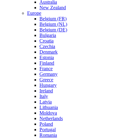
Australia
New Zealand
Europe
Belgium (FR)
Belgium (NL)
Belgium (DE)
Bulgaria
Croatia
Czechia
Denmark
Estonia
Finland
France
Germany
Greece
Hungary
Ireland
Italy
Latvia
Lithuania
Moldova
Netherlands
Poland
Portugal
Romania