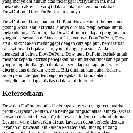
yang menyalahi hukum atau melanggar Persyaratan ini, atau
melakukan aktivitas yang tidak sah atau menentang hak-hak
DowDuPont, Dow, DuPont, atau lainnya.
DowDuPont, Dow, maupun DuPont tidak secara rutin memantau
posting Anda, atau aktivitas lainnya di Situs, tetapi berhak untuk
melakukannya. Namun, jika DowDuPont mendapati penggunaan
yang tidak sesuai atas Situs atau Layanannya, DowDuPont, Dow,
atau DuPont akan menanggapi dengan cara apa pun, berdasarkan
satu-satunya kebijaksanaan, yang dianggap sesuai. Anda
mengetahui bahwa DowDuPont, Dow, atau DuPoint berhak untuk
melapor kepada otoritas penegakan hukum terkait tindakan apa pun
yang mungkin dianggap tidak sah, serta laporan apa pun yang
diterima atas tindakan tersebut. Bila diminta, kami akan bekerja
sama penuh dengan lembaga penegakan hukum, dalam
penyelidikan setiap aktivitas tidak sah di Internet.
Ketersediaan
Dow dan DuPont memiliki beberapa situs web yang menawarkan
produk, layanan, konten, dan berbagai fungsionalitas lainnya (secara
bersama disebut "Layanan") di kawasan tertentu di seluruh dunia.
Layanan yang ditawarkan di satu kawasan dapat berbeda dengan
layanan di kawasan lain karena ketersediaan, undang-undang
setempat atau kawasan, status peraturan, pengiriman, dan