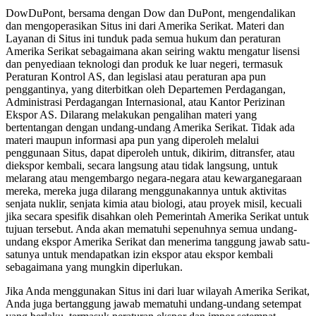
DowDuPont, bersama dengan Dow dan DuPont, mengendalikan
dan mengoperasikan Situs ini dari Amerika Serikat. Materi dan
Layanan di Situs ini tunduk pada semua hukum dan peraturan
Amerika Serikat sebagaimana akan seiring waktu mengatur lisensi
dan penyediaan teknologi dan produk ke luar negeri, termasuk
Peraturan Kontrol AS, dan legislasi atau peraturan apa pun
penggantinya, yang diterbitkan oleh Departemen Perdagangan,
Administrasi Perdagangan Internasional, atau Kantor Perizinan
Ekspor AS. Dilarang melakukan pengalihan materi yang
bertentangan dengan undang-undang Amerika Serikat. Tidak ada
materi maupun informasi apa pun yang diperoleh melalui
penggunaan Situs, dapat diperoleh untuk, dikirim, ditransfer, atau
diekspor kembali, secara langsung atau tidak langsung, untuk
melarang atau mengembargo negara-negara atau kewarganegaraan
mereka, mereka juga dilarang menggunakannya untuk aktivitas
senjata nuklir, senjata kimia atau biologi, atau proyek misil, kecuali
jika secara spesifik disahkan oleh Pemerintah Amerika Serikat untuk
tujuan tersebut. Anda akan mematuhi sepenuhnya semua undang-
undang ekspor Amerika Serikat dan menerima tanggung jawab satu-
satunya untuk mendapatkan izin ekspor atau ekspor kembali
sebagaimana yang mungkin diperlukan.
Jika Anda menggunakan Situs ini dari luar wilayah Amerika Serikat,
Anda juga bertanggung jawab mematuhi undang-undang setempat