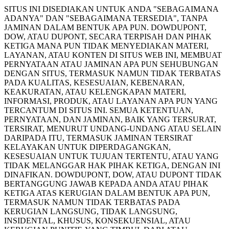
SITUS INI DISEDIAKAN UNTUK ANDA "SEBAGAIMANA
ADANYA" DAN "SEBAGAIMANA TERSEDIA", TANPA
JAMINAN DALAM BENTUK APA PUN. DOWDUPONT,
DOW, ATAU DUPONT, SECARA TERPISAH DAN PIHAK
KETIGA MANA PUN TIDAK MENYEDIAKAN MATERI,
LAYANAN, ATAU KONTEN DI SITUS WEB INI, MEMBUAT
PERNYATAAN ATAU JAMINAN APA PUN SEHUBUNGAN
DENGAN SITUS, TERMASUK NAMUN TIDAK TERBATAS
PADA KUALITAS, KESESUAIAN, KEBENARAN,
KEAKURATAN, ATAU KELENGKAPAN MATERI,
INFORMASI, PRODUK, ATAU LAYANAN APA PUN YANG
TERCANTUM DI SITUS INI. SEMUA KETENTUAN,
PERNYATAAN, DAN JAMINAN, BAIK YANG TERSURAT,
TERSIRAT, MENURUT UNDANG-UNDANG ATAU SELAIN
DARIPADA ITU, TERMASUK JAMINAN TERSIRAT
KELAYAKAN UNTUK DIPERDAGANGKAN,
KESESUAIAN UNTUK TUJUAN TERTENTU, ATAU YANG
TIDAK MELANGGAR HAK PIHAK KETIGA, DENGAN INI
DINAFIKAN. DOWDUPONT, DOW, ATAU DUPONT TIDAK
BERTANGGUNG JAWAB KEPADA ANDA ATAU PIHAK
KETIGA ATAS KERUGIAN DALAM BENTUK APA PUN,
TERMASUK NAMUN TIDAK TERBATAS PADA
KERUGIAN LANGSUNG, TIDAK LANGSUNG,
INSIDENTAL, KHUSUS, KONSEKUENSIAL, ATAU