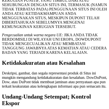
KERUGIAN PUNITIF, YANG TIMBUL DARI ATAU
SEHUBUNGAN DENGAN SITUS INI, TERMASUK (NAMUN
TIDAK TERBATAS PADA) PENGGUNAAN SITUS INI OLEH
ANDA ATAU KETIDAKMAMPUAN ANDA
MENGGUNAKAN SITUS, MESKIPUN DUPONT TELAH
DIBERITAHUKAN SEBELUMNYA MENGENAI
KEMUNGKINAN KERUGIAN TERSEBUT.
Pengecualian untuk warna negara UE:
JIKA ANDA TIDAK
BERDOMISILI DI WILAYAH UNI EROPA, DOWDUPONT
TIDAK MENGECUALIKAN ATAU MEMBATASI
TANGGUNG JAWABNYA ATAS KEMATIAN ATAU CEDERA
BADAN YANG TERJADI KARENA KELALAIAN.
Ketidakakuratan atau Kesalahan
Deskripsi, gambar, dan segala representasi produk di Situs ini
mungkin mengandung ketidakakuratan dan kesalahan. DowDuPont,
Dow, atau DuPont tidak membuat jaminan atau pernyataan apa pun
terkait keakuratan atau kelengkapan informasi apa pun semacam itu.
Undang-Undang Setempat; Kontrol
Ekspor