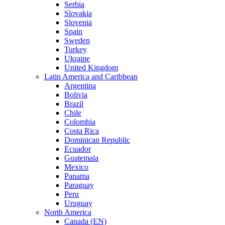
Serbia
Slovakia
Slovenia
Spain
Sweden
Turkey
Ukraine
United Kingdom
Latin America and Caribbean
Argentina
Bolivia
Brazil
Chile
Colombia
Costa Rica
Dominican Republic
Ecuador
Guatemala
Mexico
Panama
Paraguay
Peru
Uruguay
North America
Canada (EN)