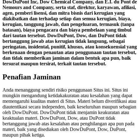
DowDuPont Inc, Dow Chemical Company, dan E.I. du Pont de
Nemours and Company, serta staf, direktur, karyawan, afiliasi,
agen, pemberi lisensi, dan mitra bisnis dari kerugian yang
diakibatkan dan terhadap setiap dan semua kerugian, biaya,
kerugian, tanggung jawab, dan pengeluaran, termasuk (tanpa
batasan), biaya pengacara dan biaya pembelaan yang timbul
dari tautan tersebut. DowDuPont, Dow, dan DuPont tidak
bertanggung jawab atas kerugian tidak langsung, sebagai
peringatan, insidental, punitif, khusus, atau konsekuensial yang
berkenaan dengan penautan atau penggunaan tautan tersebut,
dan tidak memberikan jaminan dalam bentuk apa pun, baik
tersurat maupun tersirat, terkait tautan tersebut.
Penafian Jaminan
Anda menanggung sendiri risiko penggunaan Situs ini. Situs ini
mungkin mengandung ketidakakuratan atau kesalahan yang dapat
memengaruhi kualitas materi di Situs. Materi belum diverifikasi atau
diautentikasi secara independen, baik keseluruhan maupun sebagian
oleh DowDuPont. DowDuPont tidak menjamin keakuratan atau
keaktualan materi. DowDuPont, Dow, atau DuPont tidak
bertanggung jawab atas kesalahan atau penghilangan apa pun pada
materi, baik yang disediakan oleh DowDuPont, Dow, DuPont,
maupun pihak ketiga.