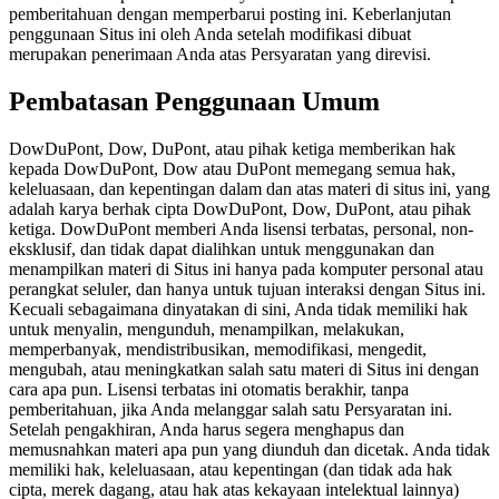
pemberitahuan dengan memperbarui posting ini. Keberlanjutan
penggunaan Situs ini oleh Anda setelah modifikasi dibuat
merupakan penerimaan Anda atas Persyaratan yang direvisi.
Pembatasan Penggunaan Umum
DowDuPont, Dow, DuPont, atau pihak ketiga memberikan hak
kepada DowDuPont, Dow atau DuPont memegang semua hak,
keleluasaan, dan kepentingan dalam dan atas materi di situs ini, yang
adalah karya berhak cipta DowDuPont, Dow, DuPont, atau pihak
ketiga. DowDuPont memberi Anda lisensi terbatas, personal, non-
eksklusif, dan tidak dapat dialihkan untuk menggunakan dan
menampilkan materi di Situs ini hanya pada komputer personal atau
perangkat seluler, dan hanya untuk tujuan interaksi dengan Situs ini.
Kecuali sebagaimana dinyatakan di sini, Anda tidak memiliki hak
untuk menyalin, mengunduh, menampilkan, melakukan,
memperbanyak, mendistribusikan, memodifikasi, mengedit,
mengubah, atau meningkatkan salah satu materi di Situs ini dengan
cara apa pun. Lisensi terbatas ini otomatis berakhir, tanpa
pemberitahuan, jika Anda melanggar salah satu Persyaratan ini.
Setelah pengakhiran, Anda harus segera menghapus dan
memusnahkan materi apa pun yang diunduh dan dicetak. Anda tidak
memiliki hak, keleluasaan, atau kepentingan (dan tidak ada hak
cipta, merek dagang, atau hak atas kekayaan intelektual lainnya)