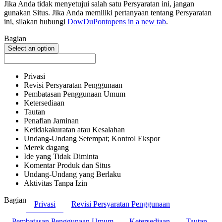
Jika Anda tidak menyetujui salah satu Persyaratan ini, jangan
gunakan Situs. Jika Anda memiliki pertanyaan tentang Persyaratan
ini, silakan hubungi
DowDuPont
opens in a new tab
.
Bagian
Select an option
Privasi
Revisi Persyaratan Penggunaan
Pembatasan Penggunaan Umum
Ketersediaan
Tautan
Penafian Jaminan
Ketidakakuratan atau Kesalahan
Undang-Undang Setempat; Kontrol Ekspor
Merek dagang
Ide yang Tidak Diminta
Komentar Produk dan Situs
Undang-Undang yang Berlaku
Aktivitas Tanpa Izin
Bagian
Privasi
Revisi Persyaratan Penggunaan
Pembatasan Penggunaan Umum
Ketersediaan
Tautan