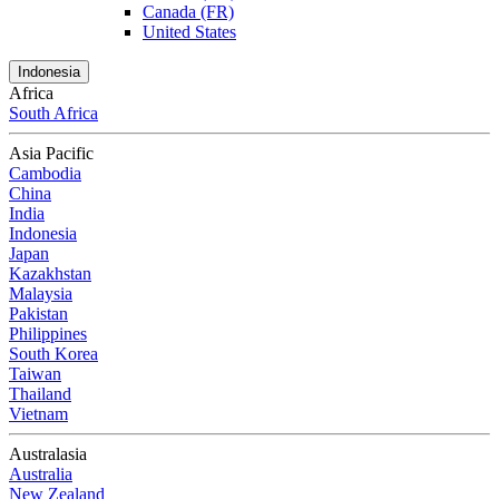
Canada (FR)
United States
Indonesia
Africa
South Africa
Asia Pacific
Cambodia
China
India
Indonesia
Japan
Kazakhstan
Malaysia
Pakistan
Philippines
South Korea
Taiwan
Thailand
Vietnam
Australasia
Australia
New Zealand