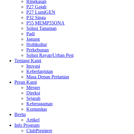
Ringkasan
P27 Gajah
P27 LumiGEN
P32 Singa
P55 MEMP55ONA
Solusi Tanaman
Padi
Jagung
Holtikultur
Perkebunan
Solusi Rayap/Urban Pest
Tentang Kami
Inovasi
Keberlanjutan
Masa Depan Pertanian
Peran Kami
Merger
Direksi
Sejarah
Keberagaman
Komunitas
Berita
Artikel
Info Program
ClubPremiere