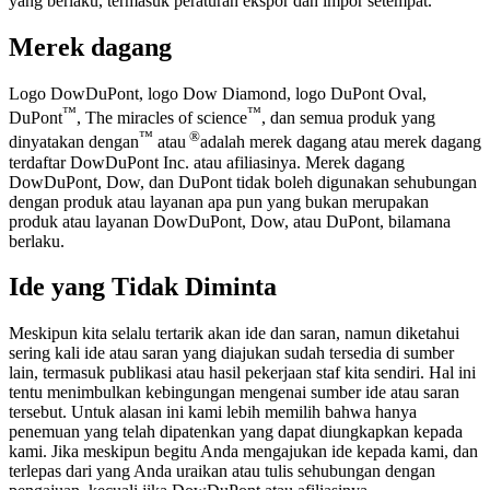
yang berlaku, termasuk peraturan ekspor dan impor setempat.
Merek dagang
Logo DowDuPont, logo Dow Diamond, logo DuPont Oval,
™
™
DuPont
, The miracles of science
, dan semua produk yang
™
®
dinyatakan dengan
atau
adalah merek dagang atau merek dagang
terdaftar DowDuPont Inc. atau afiliasinya. Merek dagang
DowDuPont, Dow, dan DuPont tidak boleh digunakan sehubungan
dengan produk atau layanan apa pun yang bukan merupakan
produk atau layanan DowDuPont, Dow, atau DuPont, bilamana
berlaku.
Ide yang Tidak Diminta
Meskipun kita selalu tertarik akan ide dan saran, namun diketahui
sering kali ide atau saran yang diajukan sudah tersedia di sumber
lain, termasuk publikasi atau hasil pekerjaan staf kita sendiri. Hal ini
tentu menimbulkan kebingungan mengenai sumber ide atau saran
tersebut. Untuk alasan ini kami lebih memilih bahwa hanya
penemuan yang telah dipatenkan yang dapat diungkapkan kepada
kami. Jika meskipun begitu Anda mengajukan ide kepada kami, dan
terlepas dari yang Anda uraikan atau tulis sehubungan dengan