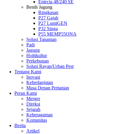
Entecta 48/240 SE
Benih Jagung
Ringkasan
P27 Gajah
P27 LumiGEN
P32 Singa
P55 MEMP55ONA
Solusi Tanaman
Padi
Jagung
Holtikultur
Perkebunan
Solusi Rayap/Urban Pest
Tentang Kami
Inovasi
Keberlanjutan
Masa Depan Pertanian
Peran Kami
Merger
Direksi
Sejarah
Keberagaman
Komunitas
Berita
Artikel