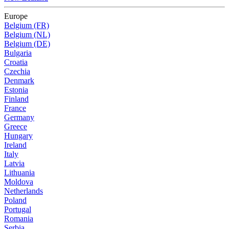
Europe
Belgium (FR)
Belgium (NL)
Belgium (DE)
Bulgaria
Croatia
Czechia
Denmark
Estonia
Finland
France
Germany
Greece
Hungary
Ireland
Italy
Latvia
Lithuania
Moldova
Netherlands
Poland
Portugal
Romania
Serbia