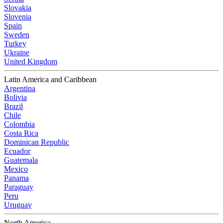
Slovakia
Slovenia
Spain
Sweden
Turkey
Ukraine
United Kingdom
Latin America and Caribbean
Argentina
Bolivia
Brazil
Chile
Colombia
Costa Rica
Dominican Republic
Ecuador
Guatemala
Mexico
Panama
Paraguay
Peru
Uruguay
North America