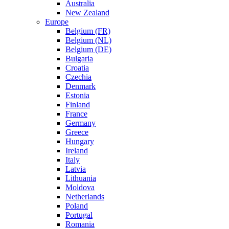
Australia
New Zealand
Europe
Belgium (FR)
Belgium (NL)
Belgium (DE)
Bulgaria
Croatia
Czechia
Denmark
Estonia
Finland
France
Germany
Greece
Hungary
Ireland
Italy
Latvia
Lithuania
Moldova
Netherlands
Poland
Portugal
Romania