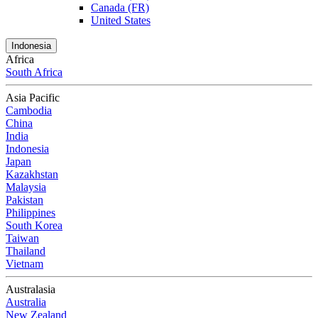
Canada (FR)
United States
Indonesia
Africa
South Africa
Asia Pacific
Cambodia
China
India
Indonesia
Japan
Kazakhstan
Malaysia
Pakistan
Philippines
South Korea
Taiwan
Thailand
Vietnam
Australasia
Australia
New Zealand