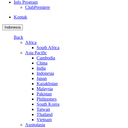
Info Program
ClubPremiere
Kontak
Indonesia
Back
Africa
South Africa
Asia Pacific
Cambodia
China
India
Indonesia
Japan
Kazakhstan
Malaysia
Pakistan
Philippines
South Korea
Taiwan
Thailand
Vietnam
Australasia