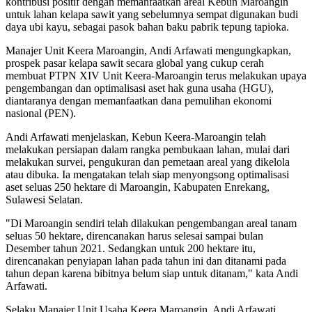
kontribusi positif dengan memanfaatkan areal Kebun Maroangin
untuk lahan kelapa sawit yang sebelumnya sempat digunakan budi
daya ubi kayu, sebagai pasok bahan baku pabrik tepung tapioka.
Manajer Unit Keera Maroangin, Andi Arfawati mengungkapkan,
prospek pasar kelapa sawit secara global yang cukup cerah
membuat PTPN XIV Unit Keera-Maroangin terus melakukan upaya
pengembangan dan optimalisasi aset hak guna usaha (HGU),
diantaranya dengan memanfaatkan dana pemulihan ekonomi
nasional (PEN).
Andi Arfawati menjelaskan, Kebun Keera-Maroangin telah
melakukan persiapan dalam rangka pembukaan lahan, mulai dari
melakukan survei, pengukuran dan pemetaan areal yang dikelola
atau dibuka. Ia mengatakan telah siap menyongsong optimalisasi
aset seluas 250 hektare di Maroangin, Kabupaten Enrekang,
Sulawesi Selatan.
"Di Maroangin sendiri telah dilakukan pengembangan areal tanam
seluas 50 hektare, direncanakan harus selesai sampai bulan
Desember tahun 2021. Sedangkan untuk 200 hektare itu,
direncanakan penyiapan lahan pada tahun ini dan ditanami pada
tahun depan karena bibitnya belum siap untuk ditanam," kata Andi
Arfawati.
Selaku Manajer Unit Usaha Keera Maroangin, Andi Arfawati