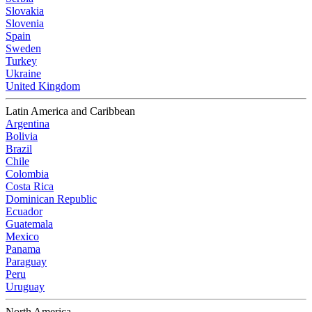
Slovakia
Slovenia
Spain
Sweden
Turkey
Ukraine
United Kingdom
Latin America and Caribbean
Argentina
Bolivia
Brazil
Chile
Colombia
Costa Rica
Dominican Republic
Ecuador
Guatemala
Mexico
Panama
Paraguay
Peru
Uruguay
North America