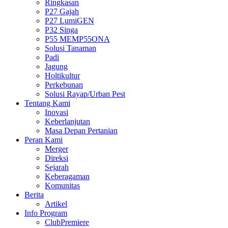
Ringkasan
P27 Gajah
P27 LumiGEN
P32 Singa
P55 MEMP55ONA
Solusi Tanaman
Padi
Jagung
Holtikultur
Perkebunan
Solusi Rayap/Urban Pest
Tentang Kami
Inovasi
Keberlanjutan
Masa Depan Pertanian
Peran Kami
Merger
Direksi
Sejarah
Keberagaman
Komunitas
Berita
Artikel
Info Program
ClubPremiere