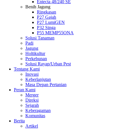
Entecta 48/240 SE
Benih Jagung
Ringkasan
P27 Gajah
P27 LumiGEN
P32 Singa
P55 MEMP55ONA
Solusi Tanaman
Padi
Jagung
Holtikultur
Perkebunan
Solusi Rayap/Urban Pest
Tentang Kami
Inovasi
Keberlanjutan
Masa Depan Pertanian
Peran Kami
Merger
Direksi
Sejarah
Keberagaman
Komunitas
Berita
Artikel