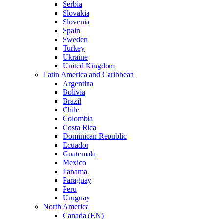
Serbia
Slovakia
Slovenia
Spain
Sweden
Turkey
Ukraine
United Kingdom
Latin America and Caribbean
Argentina
Bolivia
Brazil
Chile
Colombia
Costa Rica
Dominican Republic
Ecuador
Guatemala
Mexico
Panama
Paraguay
Peru
Uruguay
North America
Canada (EN)