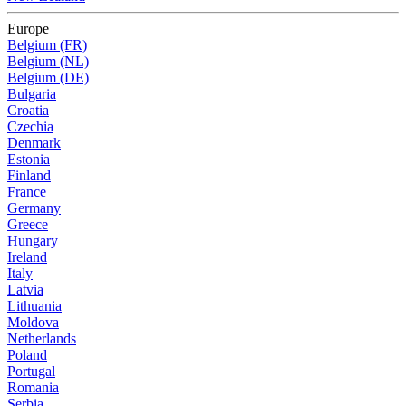
Europe
Belgium (FR)
Belgium (NL)
Belgium (DE)
Bulgaria
Croatia
Czechia
Denmark
Estonia
Finland
France
Germany
Greece
Hungary
Ireland
Italy
Latvia
Lithuania
Moldova
Netherlands
Poland
Portugal
Romania
Serbia