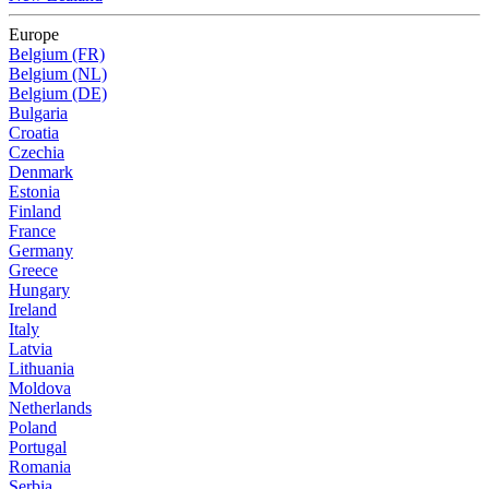
Europe
Belgium (FR)
Belgium (NL)
Belgium (DE)
Bulgaria
Croatia
Czechia
Denmark
Estonia
Finland
France
Germany
Greece
Hungary
Ireland
Italy
Latvia
Lithuania
Moldova
Netherlands
Poland
Portugal
Romania
Serbia