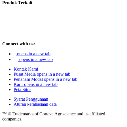
Produk Terkait
Connect with us:
opens in a new tab
opens in a new tab
Kontak Kami
Pusat Media
opens in a new tab
Penanam Modal
opens in a new tab
Karir
opens in a new tab
Peta Situs
Syarat Penggunaan
Aturan kerahasiaan data
™ ® Trademarks of Corteva Agriscience and its affiliated
companies.