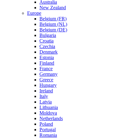
Australia
New Zealand
Europe
Belgium (FR)
Belgium (NL)
Belgium (DE)
Bulgaria
Croatia
Czechia
Denmark
Estonia
Finland
France
Germany
Greece
Hungary
Ireland
Italy
Latvia
Lithuania
Moldova
Netherlands
Poland
Portugal
Romania