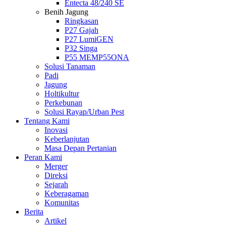
Entecta 48/240 SE
Benih Jagung
Ringkasan
P27 Gajah
P27 LumiGEN
P32 Singa
P55 MEMP55ONA
Solusi Tanaman
Padi
Jagung
Holtikultur
Perkebunan
Solusi Rayap/Urban Pest
Tentang Kami
Inovasi
Keberlanjutan
Masa Depan Pertanian
Peran Kami
Merger
Direksi
Sejarah
Keberagaman
Komunitas
Berita
Artikel