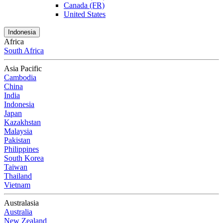
Canada (FR)
United States
Indonesia
Africa
South Africa
Asia Pacific
Cambodia
China
India
Indonesia
Japan
Kazakhstan
Malaysia
Pakistan
Philippines
South Korea
Taiwan
Thailand
Vietnam
Australasia
Australia
New Zealand