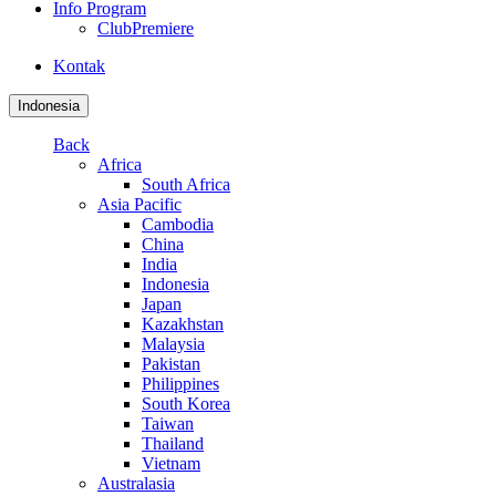
Info Program
ClubPremiere
Kontak
Indonesia
Back
Africa
South Africa
Asia Pacific
Cambodia
China
India
Indonesia
Japan
Kazakhstan
Malaysia
Pakistan
Philippines
South Korea
Taiwan
Thailand
Vietnam
Australasia