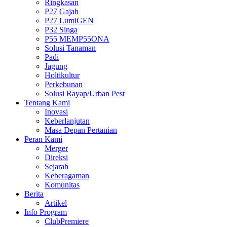
Ringkasan
P27 Gajah
P27 LumiGEN
P32 Singa
P55 MEMP55ONA
Solusi Tanaman
Padi
Jagung
Holtikultur
Perkebunan
Solusi Rayap/Urban Pest
Tentang Kami
Inovasi
Keberlanjutan
Masa Depan Pertanian
Peran Kami
Merger
Direksi
Sejarah
Keberagaman
Komunitas
Berita
Artikel
Info Program
ClubPremiere