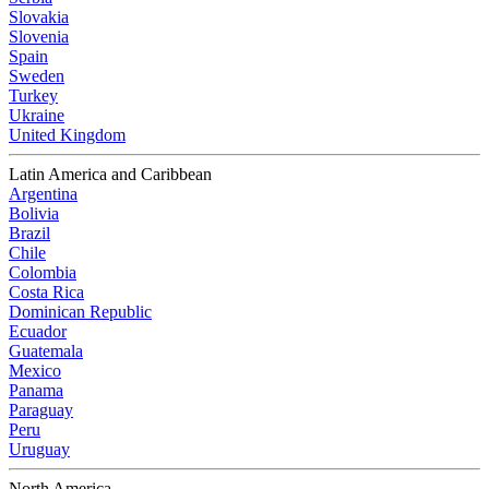
Slovakia
Slovenia
Spain
Sweden
Turkey
Ukraine
United Kingdom
Latin America and Caribbean
Argentina
Bolivia
Brazil
Chile
Colombia
Costa Rica
Dominican Republic
Ecuador
Guatemala
Mexico
Panama
Paraguay
Peru
Uruguay
North America