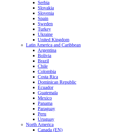
Serbia
Slovakia
Slovenia
Spain
Sweden
Turkey
Ukraine
United Kingdom
Latin America and Caribbean
Argentina
Bolivia
Brazil
Chile
Colombia
Costa Rica
Dominican Republic
Ecuador
Guatemala
Mexico
Panama
Paraguay
Peru
Uruguay
North America
Canada (EN)