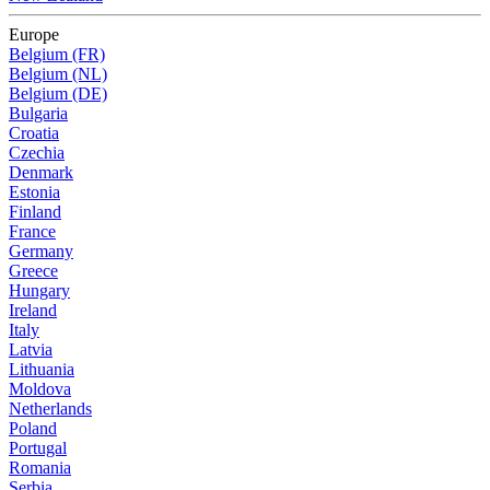
Europe
Belgium (FR)
Belgium (NL)
Belgium (DE)
Bulgaria
Croatia
Czechia
Denmark
Estonia
Finland
France
Germany
Greece
Hungary
Ireland
Italy
Latvia
Lithuania
Moldova
Netherlands
Poland
Portugal
Romania
Serbia