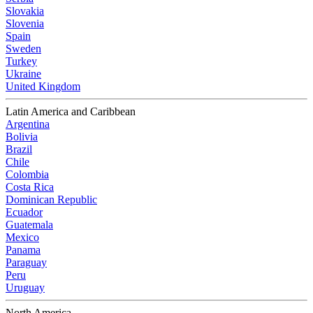
Slovakia
Slovenia
Spain
Sweden
Turkey
Ukraine
United Kingdom
Latin America and Caribbean
Argentina
Bolivia
Brazil
Chile
Colombia
Costa Rica
Dominican Republic
Ecuador
Guatemala
Mexico
Panama
Paraguay
Peru
Uruguay
North America