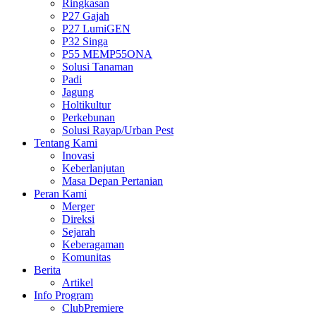
Ringkasan
P27 Gajah
P27 LumiGEN
P32 Singa
P55 MEMP55ONA
Solusi Tanaman
Padi
Jagung
Holtikultur
Perkebunan
Solusi Rayap/Urban Pest
Tentang Kami
Inovasi
Keberlanjutan
Masa Depan Pertanian
Peran Kami
Merger
Direksi
Sejarah
Keberagaman
Komunitas
Berita
Artikel
Info Program
ClubPremiere