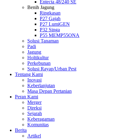
Entecta 48/240 SE
Benih Jagung
Ringkasan
P27 Gajah
P27 LumiGEN
P32 Singa
P55 MEMP55ONA
Solusi Tanaman
Padi
Jagung
Holtikultur
Perkebunan
Solusi Rayap/Urban Pest
Tentang Kami
Inovasi
Keberlanjutan
Masa Depan Pertanian
Peran Kami
Merger
Direksi
Sejarah
Keberagaman
Komunitas
Berita
Artikel