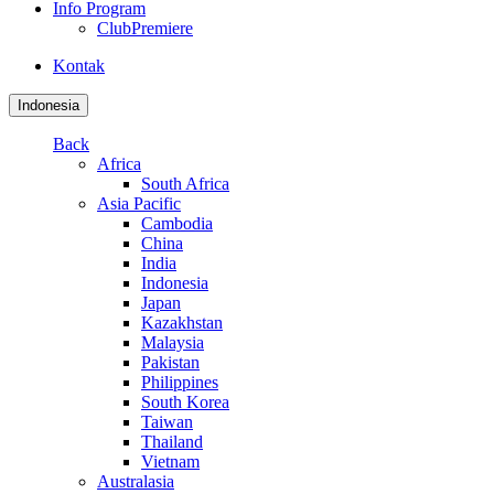
Info Program
ClubPremiere
Kontak
Indonesia
Back
Africa
South Africa
Asia Pacific
Cambodia
China
India
Indonesia
Japan
Kazakhstan
Malaysia
Pakistan
Philippines
South Korea
Taiwan
Thailand
Vietnam
Australasia