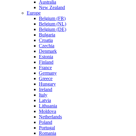
Australia
New Zealand
Europe
Belgium (FR)
Belgium (NL)
Belgium (DE)
Bulgaria
Croatia
Czechia
Denmark
Estonia
Finland
France
Germany
Greece
Hungary
Ireland
Italy
Latvia
Lithuania
Moldova
Netherlands
Poland
Portugal
Romania