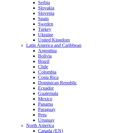
Serbia
Slovakia
Slovenia
Spain
Sweden
Turkey
Ukraine
United Kingdom
Latin America and Caribbean
Argentina
Bolivia
Brazil
Chile
Colombia
Costa Rica
Dominican Republic
Ecuador
Guatemala
Mexico
Panama
Paraguay
Peru
Uruguay
North America
Canada (EN)