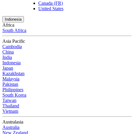
Canada (FR)
United States
Indonesia
Africa
South Africa
Asia Pacific
Cambodia
China
India
Indonesia
Japan
Kazakhstan
Malaysia
Pakistan
Philippines
South Korea
Taiwan
Thailand
Vietnam
Australasia
Australia
New Zealand