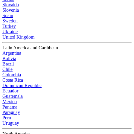
Slovakia
Slovenia
Spain
Sweden
Turkey
Ukraine
United Kingdom
Latin America and Caribbean
Argentina
Bolivia
Brazil
Chile
Colombia
Costa Rica
Dominican Republic
Ecuador
Guatemala
Mexico
Panama
Paraguay
Peru
Uruguay
North America