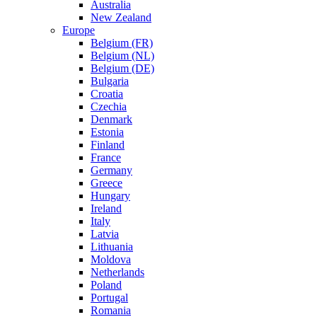
Australia
New Zealand
Europe
Belgium (FR)
Belgium (NL)
Belgium (DE)
Bulgaria
Croatia
Czechia
Denmark
Estonia
Finland
France
Germany
Greece
Hungary
Ireland
Italy
Latvia
Lithuania
Moldova
Netherlands
Poland
Portugal
Romania