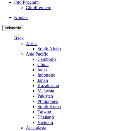
Info Program
ClubPremiere
Kontak
Indonesia
Back
Africa
South Africa
Asia Pacific
Cambodia
China
India
Indonesia
Japan
Kazakhstan
Malaysia
Pakistan
Philippines
South Korea
Taiwan
Thailand
Vietnam
Australasia