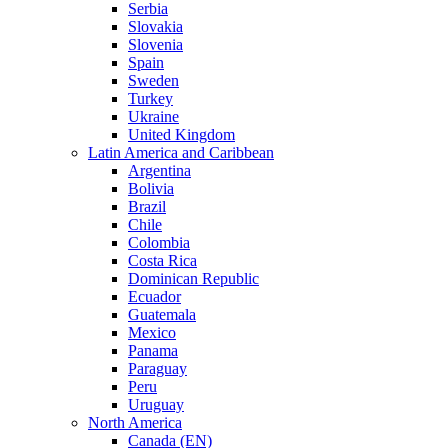
Serbia
Slovakia
Slovenia
Spain
Sweden
Turkey
Ukraine
United Kingdom
Latin America and Caribbean
Argentina
Bolivia
Brazil
Chile
Colombia
Costa Rica
Dominican Republic
Ecuador
Guatemala
Mexico
Panama
Paraguay
Peru
Uruguay
North America
Canada (EN)