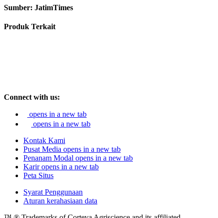
Sumber: JatimTimes
Produk Terkait
Connect with us:
opens in a new tab
opens in a new tab
Kontak Kami
Pusat Media
opens in a new tab
Penanam Modal
opens in a new tab
Karir
opens in a new tab
Peta Situs
Syarat Penggunaan
Aturan kerahasiaan data
™ ® Trademarks of Corteva Agriscience and its affiliated