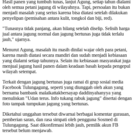
Hasil panen yang tumbuh tunas, lanjut Agung, setiap tahun dialami
oleh semua petani jagung di wilayahnya. Tapi, persoalan itu bukan
menjadi masalah yang serius karena bisa diatasi setelah dilakukan
penyelipan (pemisahan antara kulit, tongkol dan biji, red).
"Tunasnya tidak panjang, akan hilang setelah diselip. Selisih harga
jual antara jagung normal dan jagung bertunas juga tidak terlalu
jauh," ujarnya.
Menurut Agung, masalah itu masih dinilai wajar oleh para petani,
karena masih diatasi secara mandiri dan sudah menjadi kebiasaan
yang dialami setiap tahunnya. Selain itu kebiasaan masyarakat juga
menjual jagung hasil panen dalam keadaan basah kepada pengepul
wilayah setempat.
Terkait dengan jagung bertunas juga ramai di grup sosial media
Facebook Tulungagung, seperti yang diunggah oleh akun yang
bernama bambank malaikattakbersayap daddinyahanyya yang
menuliskan "Udan terus. Info tukang rabuk jagung" disertai dengan
foto tampak tumpukan jagung yang bertunas.
Diketahui unggahan tersebut diwarnai berbagai komentar gurauan,
pemberian saran, dan rasa simpati oleh pengguna Sosmed di
Tulungagung. Saat dikonfirmasi lebih jauh, pemilik akun FB
tersebut belum menjawab.