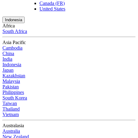
Canada (FR)
United States
Indonesia
Africa
South Africa
Asia Pacific
Cambodia
China
India
Indonesia
Japan
Kazakhstan
Malaysia
Pakistan
Philippines
South Korea
Taiwan
Thailand
Vietnam
Australasia
Australia
New Zealand