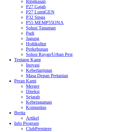
Ringkasan
P27 Gajah
P27 LumiGEN
P32 Singa
P55 MEMP55ONA
Solusi Tanaman
Padi
Jagung
Holtikultur
Perkebunan
Solusi Rayap/Urban Pest
Tentang Kami
Inovasi
Keberlanjutan
Masa Depan Pertanian
Peran Kami
Merger
Direksi
Sejarah
Keberagaman
Komunitas
Berita
Artikel
Info Program
ClubPremiere