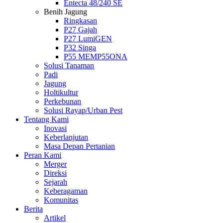
Entecta 48/240 SE
Benih Jagung
Ringkasan
P27 Gajah
P27 LumiGEN
P32 Singa
P55 MEMP55ONA
Solusi Tanaman
Padi
Jagung
Holtikultur
Perkebunan
Solusi Rayap/Urban Pest
Tentang Kami
Inovasi
Keberlanjutan
Masa Depan Pertanian
Peran Kami
Merger
Direksi
Sejarah
Keberagaman
Komunitas
Berita
Artikel