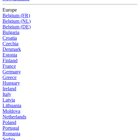
Europe
Belgium (FR)
Belgium (NL)
Belgium (DE)
Bulgaria
Croatia
Czechia
Denmark
Estonia
Finland
France
Germany
Greece
Hungary
Ireland
Italy
Latvia
Lithuania
Moldova
Netherlands
Poland
Portugal
Romania
Serbia