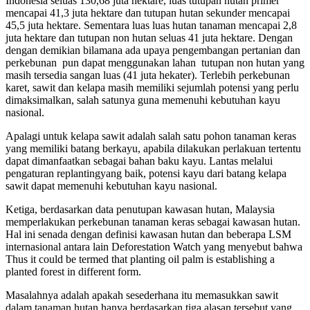
Indonesia seluas 130,68 juta hektare, luas tutupan hutan primer
mencapai 41,3 juta hektare dan tutupan hutan sekunder mencapai
45,5 juta hektare. Sementara luas luas hutan tanaman mencapai 2,8
juta hektare dan tutupan non hutan seluas 41 juta hektare. Dengan
dengan demikian bilamana ada upaya pengembangan pertanian dan
perkebunan pun dapat menggunakan lahan tutupan non hutan yang
masih tersedia sangan luas (41 juta hekater). Terlebih perkebunan
karet, sawit dan kelapa masih memiliki sejumlah potensi yang perlu
dimaksimalkan, salah satunya guna memenuhi kebutuhan kayu
nasional.
Apalagi untuk kelapa sawit adalah salah satu pohon tanaman keras
yang memiliki batang berkayu, apabila dilakukan perlakuan tertentu
dapat dimanfaatkan sebagai bahan baku kayu. Lantas melalui
pengaturan replantingyang baik, potensi kayu dari batang kelapa
sawit dapat memenuhi kebutuhan kayu nasional.
Ketiga, berdasarkan data penutupan kawasan hutan, Malaysia
memperlakukan perkebunan tanaman keras sebagai kawasan hutan.
Hal ini senada dengan definisi kawasan hutan dan beberapa LSM
internasional antara lain Deforestation Watch yang menyebut bahwa
Thus it could be termed that planting oil palm is establishing a
planted forest in different form.
Masalahnya adalah apakah sesederhana itu memasukkan sawit
dalam tanaman hutan hanya berdasarkan tiga alasan tersebut yang