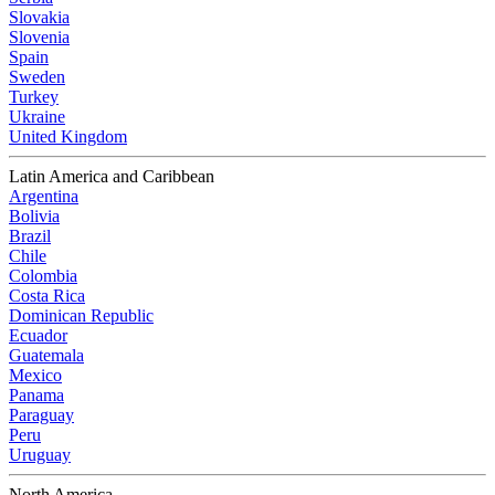
Slovakia
Slovenia
Spain
Sweden
Turkey
Ukraine
United Kingdom
Latin America and Caribbean
Argentina
Bolivia
Brazil
Chile
Colombia
Costa Rica
Dominican Republic
Ecuador
Guatemala
Mexico
Panama
Paraguay
Peru
Uruguay
North America