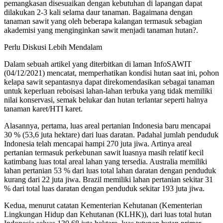
pemangkasan disesuaikan dengan kebutuhan di lapangan dapat
dilakukan 2-3 kali selama daur tanaman. Bagaimana dengan
tanaman sawit yang oleh beberapa kalangan termasuk sebagian
akademisi yang menginginkan sawit menjadi tanaman hutan?.
Perlu Diskusi Lebih Mendalam
Dalam sebuah artikel yang diterbitkan di laman InfoSAWIT
(04/12/2021) mencatat, memperhatikan kondisi hutan saat ini, pohon
kelapa sawit sepantasnya dapat direkomendasikan sebagai tanaman
untuk keperluan reboisasi lahan-lahan terbuka yang tidak memiliki
nilai konservasi, semak belukar dan hutan terlantar seperti halnya
tanaman karet/HTI karet.
Alasannya, pertama, luas areal pertanian Indonesia baru mencapai
30 % (53,6 juta hektare) dari luas daratan. Padahal jumlah penduduk
Indonesia telah mencapai hampi 270 juta jiwa. Artinya areal
pertanian termasuk perkebunan sawit luasnya masih relatif kecil
katimbang luas total areal lahan yang tersedia. Australia memiliki
lahan pertanian 53 % dari luas total lahan daratan dengan penduduk
kurang dari 22 juta jiwa. Brazil memiliki lahan pertanian sekitar 31
% dari total luas daratan dengan penduduk sekitar 193 juta jiwa.
Kedua, menurut catatan Kementerian Kehutanan (Kementerian
Lingkungan Hidup dan Kehutanan (KLHK)), dari luas total hutan