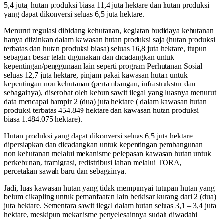
5,4 juta, hutan produksi biasa 11,4 juta hektare dan hutan produksi
yang dapat dikonversi seluas 6,5 juta hektare.
Menurut regulasi dibidang kehutanan, kegiatan budidaya kehutanan
hanya diizinkan dalam kawasan hutan produksi saja (hutan produksi
terbatas dan hutan produksi biasa) seluas 16,8 juta hektare, itupun
sebagian besar telah digunakan dan dicadangkan untuk
kepentingan/penggunaan lain seperti program Perhutanan Sosial
seluas 12,7 juta hektare, pinjam pakai kawasan hutan untuk
kepentingan non kehutanan (pertambangan, infrastrukstur dan
sebagainya), diserobat oleh kebun sawit ilegal yang luasnya menurut
data mencapai hampir 2 (dua) juta hektare ( dalam kawasan hutan
produksi terbatas 454.849 hektare dan kawasan hutan produksi
biasa 1.484.075 hektare).
Hutan produksi yang dapat dikonversi seluas 6,5 juta hektare
dipersiapkan dan dicadangkan untuk kepentingan pembangunan
non kehutanan melalui mekanisme pelepasan kawasan hutan untuk
perkebunan, tramigrasi, redistribusi lahan melalui TORA,
percetakan sawah baru dan sebagainya.
Jadi, luas kawasan hutan yang tidak mempunyai tutupan hutan yang
belum dikapling untuk pemanfaatan lain berkisar kurang dari 2 (dua)
juta hektare. Sementara sawit ilegal dalam hutan seluas 3,1 – 3,4 juta
hektare, meskipun mekanisme penyelesainnya sudah diwadahi