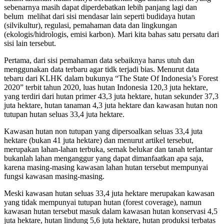
sebenarnya masih dapat diperdebatkan lebih panjang lagi dan
belum melihat dari sisi mendasar lain seperti budidaya hutan
(silvikultur), regulasi, pemahaman data dan lingkungan
(ekologis/hidrologis, emisi karbon). Mari kita bahas satu persatu dari
sisi lain tersebut.
Pertama, dari sisi pemahaman data sebaiknya harus utuh dan
menggunakan data terbaru agar tidk terjadi bias. Menurut data
tebaru dari KLHK dalam bukunya “The State Of Indonesia’s Forest
2020” terbit tahun 2020, luas hutan Indonesia 120,3 juta hektare,
yang terdiri dari hutan primer 43,3 juta hektare, hutan sekunder 37,3
juta hektare, hutan tanaman 4,3 juta hektare dan kawasan hutan non
tutupan hutan seluas 33,4 juta hektare.
Kawasan hutan non tutupan yang dipersoalkan seluas 33,4 juta
hektare (bukan 41 juta hektare) dan menurut artikel tersebut,
merupakan lahan-lahan terbuka, semak belukar dan tanah terlantar
bukanlah lahan menganggur yang dapat dimanfaatkan apa saja,
karena masing-masing kawasan lahan hutan tersebut mempunyai
fungsi kawasan masing-masing.
Meski kawasan hutan seluas 33,4 juta hektare merupakan kawasan
yang tidak mempunyai tutupan hutan (forest coverage), namun
kawasan hutan tersebut masuk dalam kawasan hutan konservasi 4,5
juta hektare, hutan lindung 5,6 juta hektare, hutan produksi terbatas