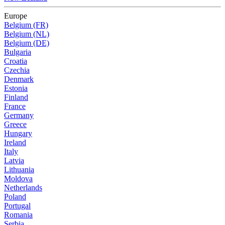
Europe
Belgium (FR)
Belgium (NL)
Belgium (DE)
Bulgaria
Croatia
Czechia
Denmark
Estonia
Finland
France
Germany
Greece
Hungary
Ireland
Italy
Latvia
Lithuania
Moldova
Netherlands
Poland
Portugal
Romania
Serbia