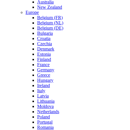
Australia
New Zealand
Europe
Belgium (FR)
Belgium (NL)
Belgium (DE)
Bulgaria
Croatia
Czechia
Denmark
Estonia
Finland
France
Germany
Greece
Hungary
Ireland
Italy
Latvia
Lithuania
Moldova
Netherlands
Poland
Portugal
Romania