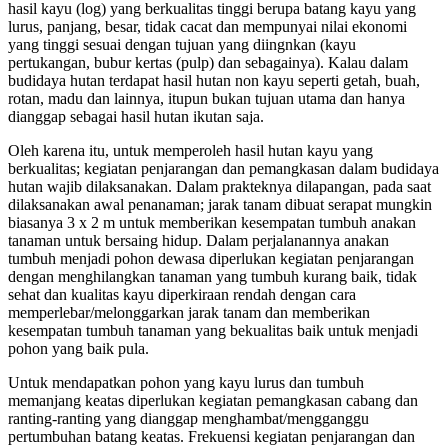
hasil kayu (log) yang berkualitas tinggi berupa batang kayu yang
lurus, panjang, besar, tidak cacat dan mempunyai nilai ekonomi
yang tinggi sesuai dengan tujuan yang diingnkan (kayu
pertukangan, bubur kertas (pulp) dan sebagainya). Kalau dalam
budidaya hutan terdapat hasil hutan non kayu seperti getah, buah,
rotan, madu dan lainnya, itupun bukan tujuan utama dan hanya
dianggap sebagai hasil hutan ikutan saja.
Oleh karena itu, untuk memperoleh hasil hutan kayu yang
berkualitas; kegiatan penjarangan dan pemangkasan dalam budidaya
hutan wajib dilaksanakan. Dalam prakteknya dilapangan, pada saat
dilaksanakan awal penanaman; jarak tanam dibuat serapat mungkin
biasanya 3 x 2 m untuk memberikan kesempatan tumbuh anakan
tanaman untuk bersaing hidup. Dalam perjalanannya anakan
tumbuh menjadi pohon dewasa diperlukan kegiatan penjarangan
dengan menghilangkan tanaman yang tumbuh kurang baik, tidak
sehat dan kualitas kayu diperkiraan rendah dengan cara
memperlebar/melonggarkan jarak tanam dan memberikan
kesempatan tumbuh tanaman yang bekualitas baik untuk menjadi
pohon yang baik pula.
Untuk mendapatkan pohon yang kayu lurus dan tumbuh
memanjang keatas diperlukan kegiatan pemangkasan cabang dan
ranting-ranting yang dianggap menghambat/mengganggu
pertumbuhan batang keatas. Frekuensi kegiatan penjarangan dan