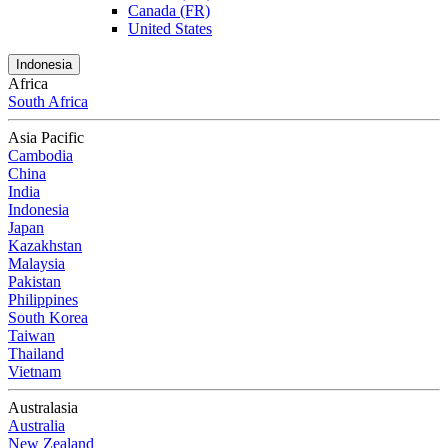
Canada (FR)
United States
Indonesia
Africa
South Africa
Asia Pacific
Cambodia
China
India
Indonesia
Japan
Kazakhstan
Malaysia
Pakistan
Philippines
South Korea
Taiwan
Thailand
Vietnam
Australasia
Australia
New Zealand