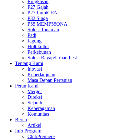
Ringkasan
P27 Gajah
P27 LumiGEN
P32 Singa
P55 MEMP55ONA
Solusi Tanaman
Padi
Jagung
Holtikultur
Perkebunan
Solusi Rayap/Urban Pest
Tentang Kami
Inovasi
Keberlanjutan
Masa Depan Pertanian
Peran Kami
Merger
Direksi
Sejarah
Keberagaman
Komunitas
Berita
Artikel
Info Program
ClubPremiere