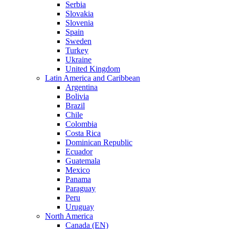
Serbia
Slovakia
Slovenia
Spain
Sweden
Turkey
Ukraine
United Kingdom
Latin America and Caribbean
Argentina
Bolivia
Brazil
Chile
Colombia
Costa Rica
Dominican Republic
Ecuador
Guatemala
Mexico
Panama
Paraguay
Peru
Uruguay
North America
Canada (EN)