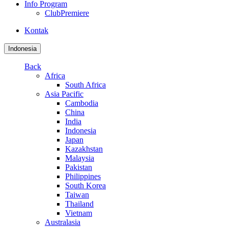
Info Program
ClubPremiere
Kontak
Indonesia
Back
Africa
South Africa
Asia Pacific
Cambodia
China
India
Indonesia
Japan
Kazakhstan
Malaysia
Pakistan
Philippines
South Korea
Taiwan
Thailand
Vietnam
Australasia