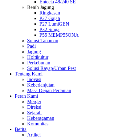
Entecta 48/240 SE
Benih Jagung
Ringkasan
P27 Gajah
P27 LumiGEN
P32 Singa
P55 MEMP55ONA
Solusi Tanaman
Padi
Jagung
Holtikultur
Perkebunan
Solusi Rayap/Urban Pest
Tentang Kami
Inovasi
Keberlanjutan
Masa Depan Pertanian
Peran Kami
Merger
Direksi
Sejarah
Keberagaman
Komunitas
Berita
Artikel