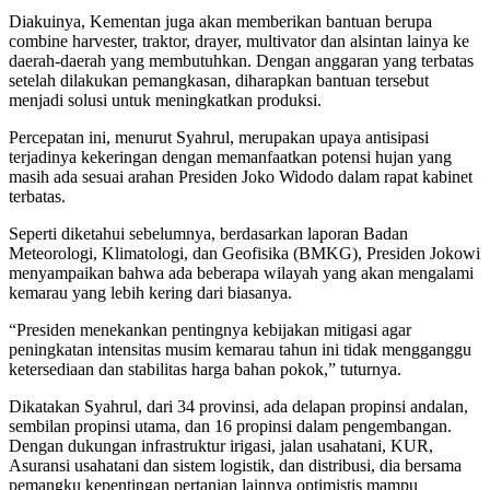
Diakuinya, Kementan juga akan memberikan bantuan berupa
combine harvester, traktor, drayer, multivator dan alsintan lainya ke
daerah-daerah yang membutuhkan. Dengan anggaran yang terbatas
setelah dilakukan pemangkasan, diharapkan bantuan tersebut
menjadi solusi untuk meningkatkan produksi.
Percepatan ini, menurut Syahrul, merupakan upaya antisipasi
terjadinya kekeringan dengan memanfaatkan potensi hujan yang
masih ada sesuai arahan Presiden Joko Widodo dalam rapat kabinet
terbatas.
Seperti diketahui sebelumnya, berdasarkan laporan Badan
Meteorologi, Klimatologi, dan Geofisika (BMKG), Presiden Jokowi
menyampaikan bahwa ada beberapa wilayah yang akan mengalami
kemarau yang lebih kering dari biasanya.
“Presiden menekankan pentingnya kebijakan mitigasi agar
peningkatan intensitas musim kemarau tahun ini tidak mengganggu
ketersediaan dan stabilitas harga bahan pokok,” tuturnya.
Dikatakan Syahrul, dari 34 provinsi, ada delapan propinsi andalan,
sembilan propinsi utama, dan 16 propinsi dalam pengembangan.
Dengan dukungan infrastruktur irigasi, jalan usahatani, KUR,
Asuransi usahatani dan sistem logistik, dan distribusi, dia bersama
pemangku kepentingan pertanian lainnya optimistis mampu