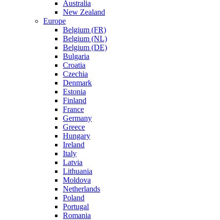
Australia
New Zealand
Europe
Belgium (FR)
Belgium (NL)
Belgium (DE)
Bulgaria
Croatia
Czechia
Denmark
Estonia
Finland
France
Germany
Greece
Hungary
Ireland
Italy
Latvia
Lithuania
Moldova
Netherlands
Poland
Portugal
Romania