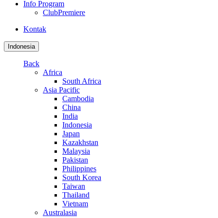
Info Program
ClubPremiere
Kontak
Indonesia
Back
Africa
South Africa
Asia Pacific
Cambodia
China
India
Indonesia
Japan
Kazakhstan
Malaysia
Pakistan
Philippines
South Korea
Taiwan
Thailand
Vietnam
Australasia