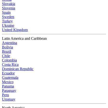
Slovakia
Slovenia
Spain
Sweden
Turkey
Ukraine
United Kingdom
Latin America and Caribbean
Argentina
Bolivia
Brazil
Chile
Colombia
Costa Rica
Dominican Republic
Ecuador
Guatemala
Mexico
Panama
Paraguay
Peru
Uruguay
North America