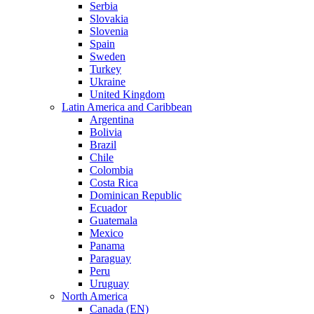
Serbia
Slovakia
Slovenia
Spain
Sweden
Turkey
Ukraine
United Kingdom
Latin America and Caribbean
Argentina
Bolivia
Brazil
Chile
Colombia
Costa Rica
Dominican Republic
Ecuador
Guatemala
Mexico
Panama
Paraguay
Peru
Uruguay
North America
Canada (EN)