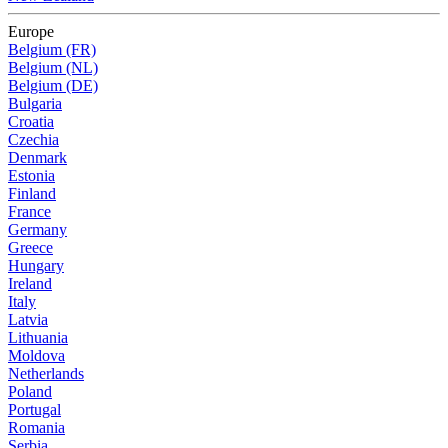
Europe
Belgium (FR)
Belgium (NL)
Belgium (DE)
Bulgaria
Croatia
Czechia
Denmark
Estonia
Finland
France
Germany
Greece
Hungary
Ireland
Italy
Latvia
Lithuania
Moldova
Netherlands
Poland
Portugal
Romania
Serbia