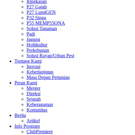
Ringkasan
P27 Gajah
P27 LumiGEN
P32 Singa
P55 MEMP55ONA
Solusi Tanaman
Padi
Jagung
Holtikultur
Perkebunan
Solusi Rayap/Urban Pest
Tentang Kami
Inovasi
Keberlanjutan
Masa Depan Pertanian
Peran Kami
Merger
Direksi
Sejarah
Keberagaman
Komunitas
Berita
Artikel
Info Program
ClubPremiere