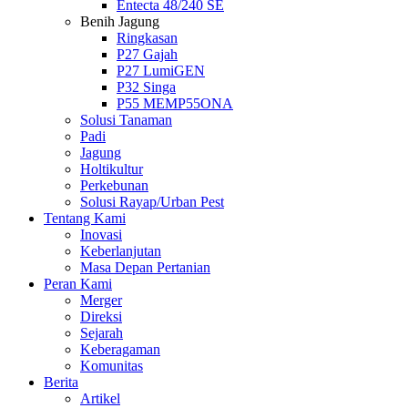
Entecta 48/240 SE
Benih Jagung
Ringkasan
P27 Gajah
P27 LumiGEN
P32 Singa
P55 MEMP55ONA
Solusi Tanaman
Padi
Jagung
Holtikultur
Perkebunan
Solusi Rayap/Urban Pest
Tentang Kami
Inovasi
Keberlanjutan
Masa Depan Pertanian
Peran Kami
Merger
Direksi
Sejarah
Keberagaman
Komunitas
Berita
Artikel