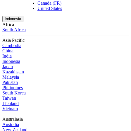
Canada (FR)
United States
Indonesia
Africa
South Africa
Asia Pacific
Cambodia
China
India
Indonesia
Japan
Kazakhstan
Malaysia
Pakistan
Philippines
South Korea
Taiwan
Thailand
Vietnam
Australasia
Australia
New Zealand