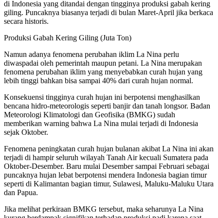
di Indonesia yang ditandai dengan tingginya produksi gabah kering
giling. Puncaknya biasanya terjadi di bulan Maret-April jika berkaca
secara historis.
Produksi Gabah Kering Giling (Juta Ton)
Namun adanya fenomena perubahan iklim La Nina perlu
diwaspadai oleh pemerintah maupun petani. La Nina merupakan
fenomena perubahan iklim yang menyebabkan curah hujan yang
lebih tinggi bahkan bisa sampai 40% dari curah hujan normal.
Konsekuensi tingginya curah hujan ini berpotensi menghasilkan
bencana hidro-meteorologis seperti banjir dan tanah longsor. Badan
Meteorologi Klimatologi dan Geofisika (BMKG) sudah
memberikan warning bahwa La Nina mulai terjadi di Indonesia
sejak Oktober.
Fenomena peningkatan curah hujan bulanan akibat La Nina ini akan
terjadi di hampir seluruh wilayah Tanah Air kecuali Sumatera pada
Oktober-Desember. Baru mulai Desember sampai Februari sebagai
puncaknya hujan lebat berpotensi mendera Indonesia bagian timur
seperti di Kalimantan bagian timur, Sulawesi, Maluku-Maluku Utara
dan Papua.
Jika melihat perkiraan BMKG tersebut, maka seharunya La Nina
kurang berdampak signifikan terhadap produksi padi karena saat