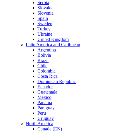
Serbia
Slovakia
Slovenia
Spain
Sweden
Turkey
Ukraine
United Kingdom
Latin America and Caribbean
Argentina
Bolivia
Brazil
Chile
Colombia
Costa Rica
Dominican Republic
Ecuador
Guatemala
Mexico
Panama
Paraguay
Peru
Uruguay
North America
Canada (EN)