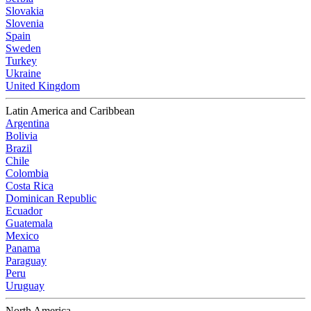
Slovakia
Slovenia
Spain
Sweden
Turkey
Ukraine
United Kingdom
Latin America and Caribbean
Argentina
Bolivia
Brazil
Chile
Colombia
Costa Rica
Dominican Republic
Ecuador
Guatemala
Mexico
Panama
Paraguay
Peru
Uruguay
North America