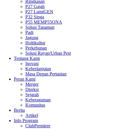
Ringkasan
P27 Gajah
P27 LumiGEN
P32 Singa
P55 MEMP55ONA
Solusi Tanaman
Padi
Jagung
Holtikultur
Perkebunan
Solusi Rayap/Urban Pest
Tentang Kami
Inovasi
Keberlanjutan
Masa Depan Pertanian
Peran Kami
Merger
Direksi
Sejarah
Keberagaman
Komunitas
Berita
Artikel
Info Program
ClubPremiere