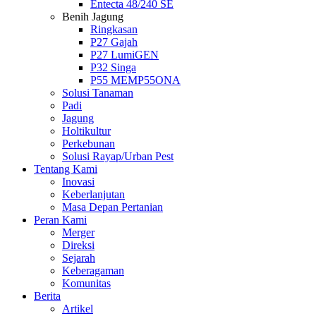
Entecta 48/240 SE
Benih Jagung
Ringkasan
P27 Gajah
P27 LumiGEN
P32 Singa
P55 MEMP55ONA
Solusi Tanaman
Padi
Jagung
Holtikultur
Perkebunan
Solusi Rayap/Urban Pest
Tentang Kami
Inovasi
Keberlanjutan
Masa Depan Pertanian
Peran Kami
Merger
Direksi
Sejarah
Keberagaman
Komunitas
Berita
Artikel