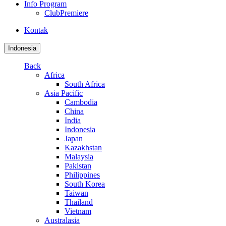
Info Program
ClubPremiere
Kontak
Indonesia
Back
Africa
South Africa
Asia Pacific
Cambodia
China
India
Indonesia
Japan
Kazakhstan
Malaysia
Pakistan
Philippines
South Korea
Taiwan
Thailand
Vietnam
Australasia