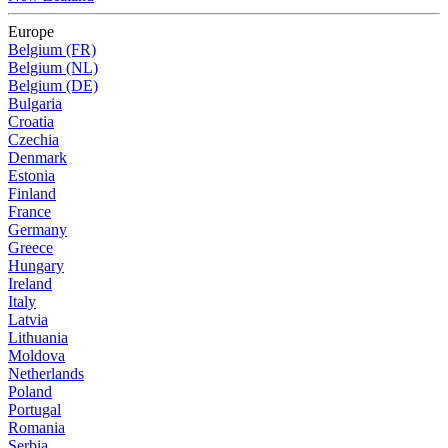
Europe
Belgium (FR)
Belgium (NL)
Belgium (DE)
Bulgaria
Croatia
Czechia
Denmark
Estonia
Finland
France
Germany
Greece
Hungary
Ireland
Italy
Latvia
Lithuania
Moldova
Netherlands
Poland
Portugal
Romania
Serbia