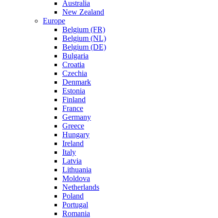
Australia
New Zealand
Europe
Belgium (FR)
Belgium (NL)
Belgium (DE)
Bulgaria
Croatia
Czechia
Denmark
Estonia
Finland
France
Germany
Greece
Hungary
Ireland
Italy
Latvia
Lithuania
Moldova
Netherlands
Poland
Portugal
Romania