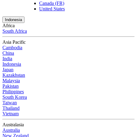
Canada (FR)
United States
Indonesia
Africa
South Africa
Asia Pacific
Cambodia
China
India
Indonesia
Japan
Kazakhstan
Malaysia
Pakistan
Philippines
South Korea
Taiwan
Thailand
Vietnam
Australasia
Australia
New Zealand