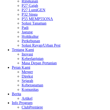
Ringkasan
P27 Gajah
P27 LumiGEN
P32 Singa
P55 MEMP55ONA
Solusi Tanaman
Padi
Jagung
Holtikultur
Perkebunan
Solusi Rayap/Urban Pest
Tentang Kami
Inovasi
Keberlanjutan
Masa Depan Pertanian
Peran Kami
Merger
Direksi
Sejarah
Keberagaman
Komunitas
Berita
Artikel
Info Program
ClubPremiere