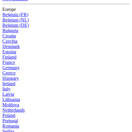
Europe
Belgium (FR)
Belgium (NL)
Belgium (DE)
Bulgaria
Croatia
Czechia
Denmark
Estonia
Finland
France
Germany
Greece
Hungary
Ireland
Italy
Latvia
Lithuania
Moldova
Netherlands
Poland
Portugal
Romania
Serbia