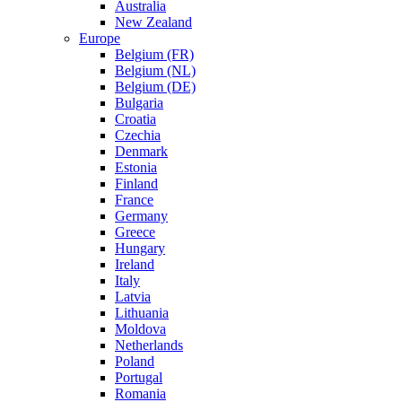
Australia
New Zealand
Europe
Belgium (FR)
Belgium (NL)
Belgium (DE)
Bulgaria
Croatia
Czechia
Denmark
Estonia
Finland
France
Germany
Greece
Hungary
Ireland
Italy
Latvia
Lithuania
Moldova
Netherlands
Poland
Portugal
Romania