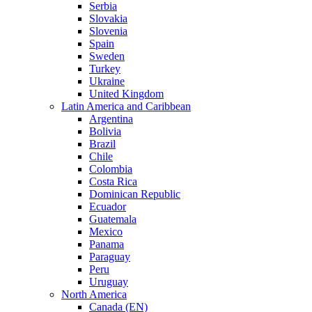
Serbia
Slovakia
Slovenia
Spain
Sweden
Turkey
Ukraine
United Kingdom
Latin America and Caribbean
Argentina
Bolivia
Brazil
Chile
Colombia
Costa Rica
Dominican Republic
Ecuador
Guatemala
Mexico
Panama
Paraguay
Peru
Uruguay
North America
Canada (EN)