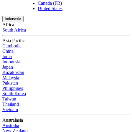
Canada (FR)
United States
Indonesia
Africa
South Africa
Asia Pacific
Cambodia
China
India
Indonesia
Japan
Kazakhstan
Malaysia
Pakistan
Philippines
South Korea
Taiwan
Thailand
Vietnam
Australasia
Australia
New Zealand