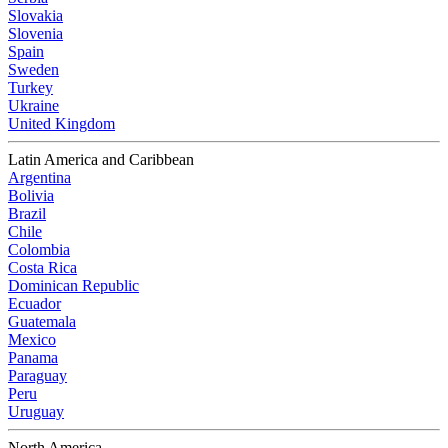
Slovakia
Slovenia
Spain
Sweden
Turkey
Ukraine
United Kingdom
Latin America and Caribbean
Argentina
Bolivia
Brazil
Chile
Colombia
Costa Rica
Dominican Republic
Ecuador
Guatemala
Mexico
Panama
Paraguay
Peru
Uruguay
North America