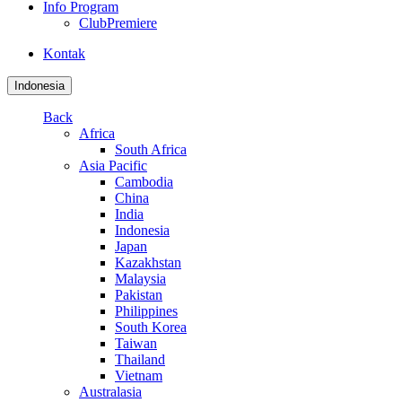
Info Program
ClubPremiere
Kontak
Indonesia
Back
Africa
South Africa
Asia Pacific
Cambodia
China
India
Indonesia
Japan
Kazakhstan
Malaysia
Pakistan
Philippines
South Korea
Taiwan
Thailand
Vietnam
Australasia