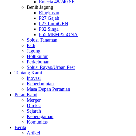
Entecta 48/240 SE
Benih Jagung
Ringkasan
P27 Gajah
P27 LumiGEN
P32 Singa
P55 MEMP55ONA
Solusi Tanaman
Padi
Jagung
Holtikultur
Perkebunan
Solusi Rayap/Urban Pest
Tentang Kami
Inovasi
Keberlanjutan
Masa Depan Pertanian
Peran Kami
Merger
Direksi
Sejarah
Keberagaman
Komunitas
Berita
Artikel